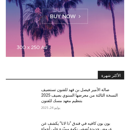
الأكثر شهرة
صالة الأمير فيصل بن فهد للفنون تستضيف
النسخة الثالثة من معرضها السنوي بصيف 2025
بتنظيم معهد مسك للفنون
يوليو 24, 2025
بون بون كافيه في فندق “ذا لانا” يكشف عن
عروض جديدة تُضفي نكهة مميّزة على أجواء