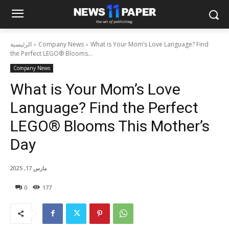
What is Your Mom’s Love Language? Find
Company News
الرئيسية
the Perfect LEGO® Blooms...
Company News
What is Your Mom’s Love
Language? Find the Perfect
LEGO® Blooms This Mother’s
Day
مارس 17, 2025
0
177