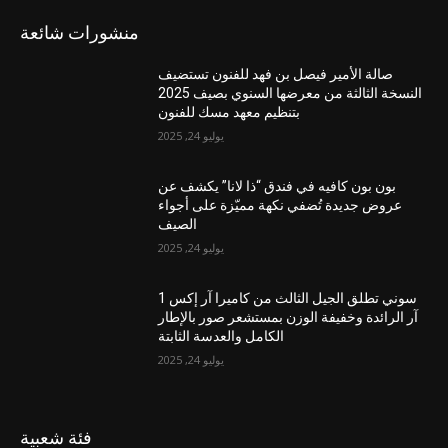
منشورات شائعة
صالة الأمير فيصل بن فهد للفنون تستضيف
النسخة الثالثة من معرضها السنوي بصيف 2025
بتنظيم معهد مسك للفنون
يوليو 24, 2025
بون بون كافيه في فندق “ذا لانا” يكشف عن
عروض جديدة تُضفي نكهة مميّزة على أجواء
الصيف
يوليو 24, 2025
سوني تطلق الجيل الثالث من كاميرا آر إكس 1
آر الرائدة وخفيفة الوزن بمستشعر صور بالإطار
الكامل والعدسة الثابتة
يوليو 24, 2025
فئة شعبية