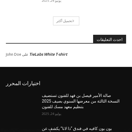
يونيو 24, 2025
تحميل أكثر
احدث التعليقات
TieLabs White T-shirt
على
John Doe
اختيارات المحرر
صالة الأمير فيصل بن فهد للفنون تستضيف
النسخة الثالثة من معرضها السنوي بصيف 2025
بتنظيم معهد مسك للفنون
يوليو 24, 2025
بون بون كافيه في فندق “ذا لانا” يكشف عن