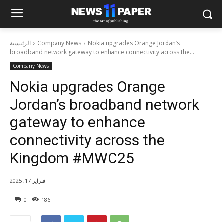
Nokia upgrades Orange Jordan’s
Company News
الرئيسية
broadband network gateway to enhance connectivity across the...
Company News
Nokia upgrades Orange
Jordan’s broadband network
gateway to enhance
connectivity across the
Kingdom #MWC25
فبراير 17, 2025
0
186