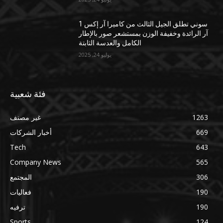
سوني تطلق الجيل الثالث من كاميرا آر إكس 1
آر الرائدة وخفيفة الوزن بمستشعر صور بالإطار
الكامل والعدسة الثابتة
يوليو 24, 2025
فئة شعبية
1263
غير مصنف
669
أخبار الشركات
Tech
643
Company News
565
306
المجتمع
190
فعاليات
190
ترفيه
Sports
124