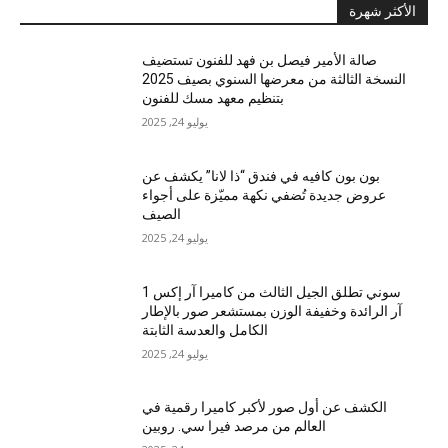
الأكثر شهرة
صالة الأمير فيصل بن فهد للفنون تستضيف
النسخة الثالثة من معرضها السنوي بصيف 2025
بتنظيم معهد مسك للفنون
يوليو 24, 2025
بون بون كافيه في فندق “ذا لانا” يكشف عن
عروض جديدة تُضفي نكهة مميّزة على أجواء
الصيف
يوليو 24, 2025
سوني تطلق الجيل الثالث من كاميرا آر إكس 1
آر الرائدة وخفيفة الوزن بمستشعر صور بالإطار
الكامل والعدسة الثابتة
يوليو 24, 2025
الكشف عن أول صور لأكبر كاميرا رقمية في
العالم من مرصد فيرا سي. روبين