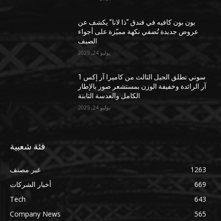
بون بون كافيه في فندق “ذا لانا” يكشف عن
عروض جديدة تُضفي نكهة مميّزة على أجواء
الصيف
يوليو 24, 2025
سوني تطلق الجيل الثالث من كاميرا آر إكس 1
آر الرائدة وخفيفة الوزن بمستشعر صور بالإطار
الكامل والعدسة الثابتة
يوليو 24, 2025
فئة شعبية
1263
غير مصنف
669
أخبار الشركات
Tech
643
Company News
565