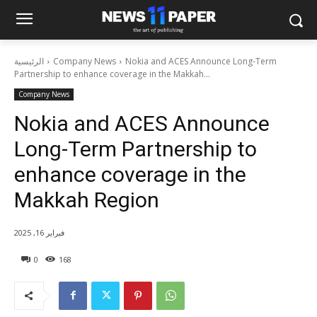
Nokia and ACES Announce Long-Term
Company News
الرئيسية
Partnership to enhance coverage in the Makkah...
Company News
Nokia and ACES Announce
Long-Term Partnership to
enhance coverage in the
Makkah Region
فبراير 16, 2025
0
168