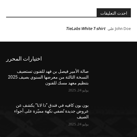
احدث التعليقات
TieLabs White T-shirt
John Doe
على
اختيارات المحرر
صالة الأمير فيصل بن فهد للفنون تستضيف
النسخة الثالثة من معرضها السنوي بصيف 2025
بتنظيم معهد مسك للفنون
يوليو 24, 2025
بون بون كافيه في فندق “ذا لانا” يكشف عن
عروض جديدة تُضفي نكهة مميّزة على أجواء
الصيف
يوليو 24, 2025