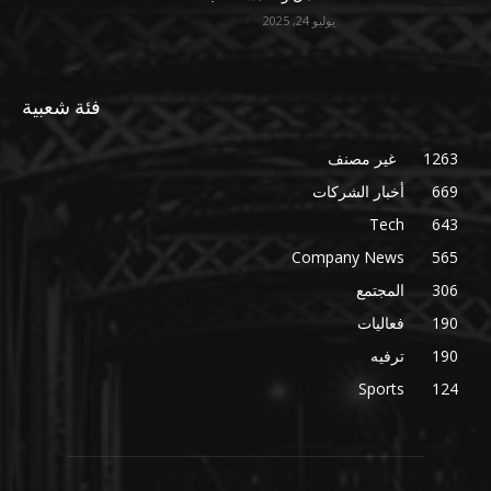
يوليو 24, 2025
فئة شعبية
1263
غير مصنف
669
أخبار الشركات
Tech
643
Company News
565
306
المجتمع
190
فعاليات
190
ترفيه
Sports
124