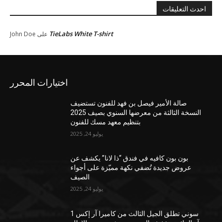
احدث التعليقات
TieLabs White T-shirt
على
John Doe
اختيارات المحرر
صالة الأمير فيصل بن فهد للفنون تستضيف
النسخة الثالثة من معرضها السنوي بصيف 2025
بتنظيم معهد مسك للفنون
يوليو 24, 2025
بون بون كافيه في فندق “ذا لانا” يكشف عن
عروض جديدة تُضفي نكهة مميّزة على أجواء
الصيف
يوليو 24, 2025
سوني تطلق الجيل الثالث من كاميرا آر إكس 1