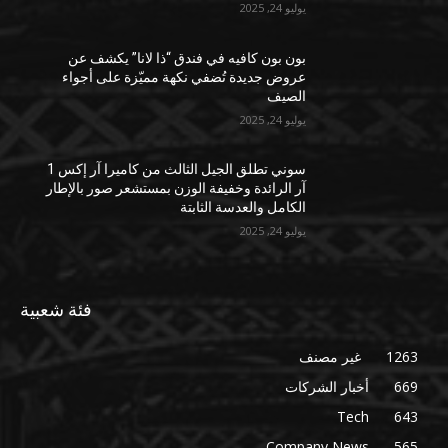
يوليو 24, 2025
بون بون كافيه في فندق “ذا لانا” يكشف عن
عروض جديدة تُضفي نكهة مميّزة على أجواء
الصيف
يوليو 24, 2025
سوني تطلق الجيل الثالث من كاميرا آر إكس 1
آر الرائدة وخفيفة الوزن بمستشعر صور بالإطار
الكامل والعدسة الثابتة
يوليو 24, 2025
فئة شعبية
1263
غير مصنف
669
أخبار الشركات
Tech
643
Company News
565