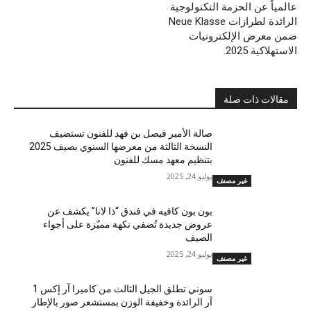
عالمياً عن الحزمة التكنولوجية
الرائدة لطرازات Neue Klasse
ضمن معرض الإلكترونيات
الاستهلاكية 2025.
مقالات ذات صلة
صالة الأمير فيصل بن فهد للفنون تستضيف
النسخة الثالثة من معرضها السنوي بصيف 2025
بتنظيم معهد مسك للفنون
يوليو 24, 2025
غير مصنف
بون بون كافيه في فندق “ذا لانا” يكشف عن
عروض جديدة تُضفي نكهة مميّزة على أجواء
الصيف
يوليو 24, 2025
غير مصنف
سوني تطلق الجيل الثالث من كاميرا آر إكس 1
آر الرائدة وخفيفة الوزن بمستشعر صور بالإطار