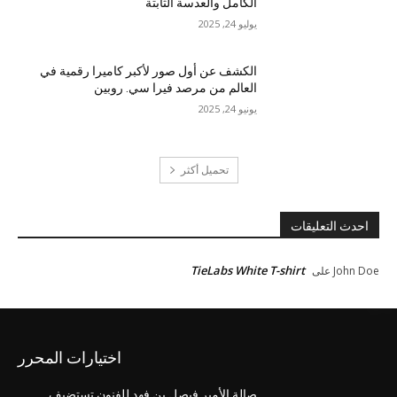
الكامل والعدسة الثابتة
يوليو 24, 2025
الكشف عن أول صور لأكبر كاميرا رقمية في
العالم من مرصد فيرا سي. روبين
يونيو 24, 2025
تحميل أكثر
احدث التعليقات
TieLabs White T-shirt
John Doe
على
اختيارات المحرر
صالة الأمير فيصل بن فهد للفنون تستضيف