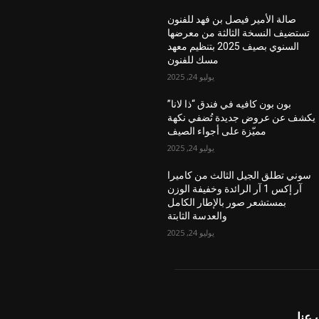
صالة الأمير فيصل بن فهد للفنون
تستضيف النسخة الثالثة من معرضها
السنوي بصيف 2025 بتنظيم معهد
مسك للفنون
يوليو 24, 2025
بون بون كافيه في فندق “ذا لانا”
يكشف عن عروض جديدة تُضفي نكهة
مميّزة على أجواء الصيف
يوليو 24, 2025
سوني تطلق الجيل الثالث من كاميرا
آر إكس 1 آر الرائدة وخفيفة الوزن
بمستشعر صور بالإطار الكامل
والعدسة الثابتة
يوليو 24, 2025
عنا