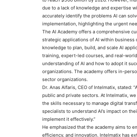
due to a lack of knowledge and expertise wi
accurately identify the problems AI can solv
implementation, highlighting the urgent need
The AI Academy offers a comprehensive curr
strategic applications of AI within business
knowledge to plan, build, and scale AI appl
training, expert-led courses, and real-world
understanding of AI and how to adopt it succ
organizations. The academy offers in-person
sector organizations.
Dr. Anas Alfaris, CEO of Intelmatix, stated: “
public and private sectors. At Intelmatix, 
the skills necessary to manage digital transf
specialists to understand AI’s impact on th
implement it effectively.”
He emphasized that the academy aims to em
efficiency, and innovation. Intelmatix has e