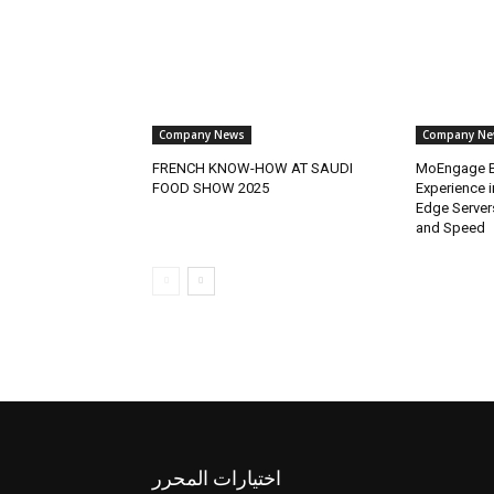
Company News
Company Ne
FRENCH KNOW-HOW AT SAUDI
MoEngage B
FOOD SHOW 2025
Experience 
Edge Server
and Speed
اختيارات المحرر