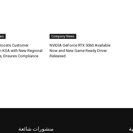
ws
Company News
oosts Customer
NVIDIA GeForce RTX 5060 Available
in KSA with New Regional
Now and New Game Ready Driver
s, Ensures Compliance
Released
ة
منشورات شائعة