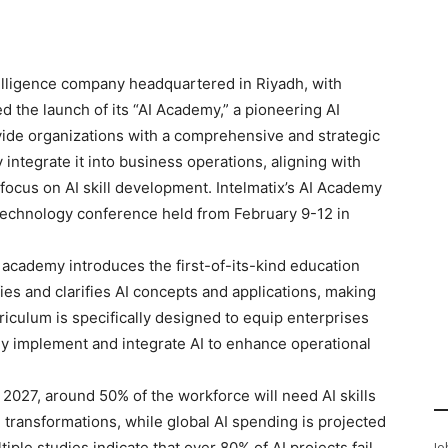
ntelligence company headquartered in Riyadh, with
 the launch of its “AI Academy,” a pioneering AI
ide organizations with a comprehensive and strategic
integrate it into business operations, aligning with
ocus on AI skill development. Intelmatix’s AI Academy
technology conference held from February 9-12 in
he academy introduces the first-of-its-kind education
lifies and clarifies AI concepts and applications, making
riculum is specifically designed to equip enterprises
ly implement and integrate AI to enhance operational
2027, around 50% of the workforce will need AI skills
transformations, while global AI spending is projected
iple studies indicate that over 80% of AI projects fail
Jo