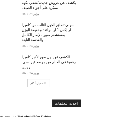
يكشف عن عروض جديدة تُضفي نكهة
مميّزة على أجواء الصيف
يوليو 24, 2025
سوني تطلق الجيل الثالث من كاميرا
آر إكس 1 آر الرائدة وخفيفة الوزن
بمستشعر صور بالإطار الكامل
والعدسة الثابتة
يوليو 24, 2025
الكشف عن أول صور لأكبر كاميرا
رقمية في العالم من مرصد فيرا سي.
روبين
يونيو 24, 2025
تحميل أكثر
احدث التعليقات
TieLabs White T-shirt
على
hn Doe