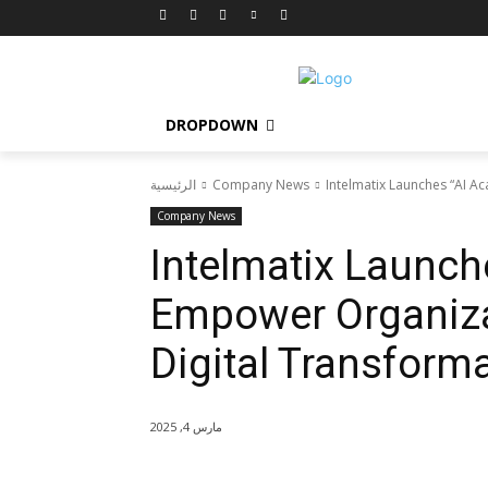
DROPDOWN
Intelmatix Launches “AI A
Company News
الرئيسية
Company News
Intelmatix Launch
Empower Organizat
Digital Transform
مارس 4, 2025
شارك