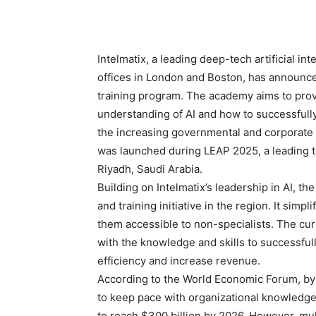
Intelmatix, a leading deep-tech artificial i
offices in London and Boston, has announced
training program. The academy aims to prov
understanding of AI and how to successfully 
the increasing governmental and corporate f
was launched during LEAP 2025, a leading 
Riyadh, Saudi Arabia.
Building on Intelmatix’s leadership in AI, t
and training initiative in the region. It simp
them accessible to non-specialists. The cur
with the knowledge and skills to successful
efficiency and increase revenue.
According to the World Economic Forum, by 
to keep pace with organizational knowledge 
to reach $300 billion by 2026. However, mult