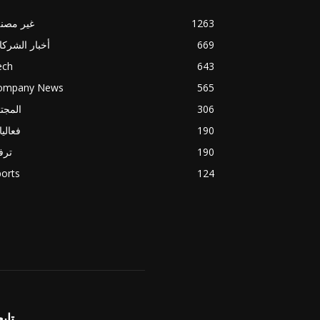
1263
غير مصن
669
أخبار الشرك
ech
643
ompany News
565
306
المجت
190
فعالي
190
ترف
orts
124
تابع