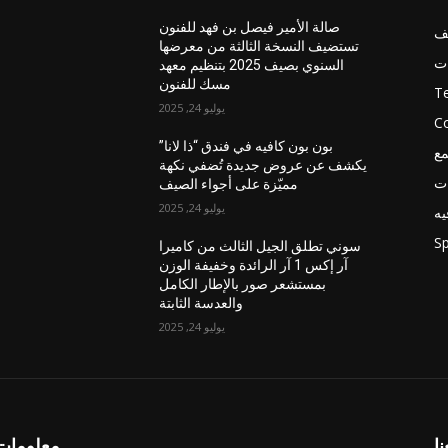
صالة الأمير فيصل بن فهد للفنون
ف
تستضيف النسخة الثالثة من معرضها
ات
السنوي بصيف 2025 بتنظيم معهد
مسك للفنون
T
يوليو 24, 2025
C
بون بون كافيه في فندق “ذا لانا”
مع
يكشف عن عروض جديدة تُضفي نكهة
ات
مميّزة على أجواء الصيف
يوليو 24, 2025
يه
Sp
سوني تطلق الجيل الثالث من كاميرا
آر إكس 1 آر الرائدة وخفيفة الوزن
بمستشعر صور بالإطار الكامل
والعدسة الثابتة
يوليو 24, 2025
نا
معلومات 