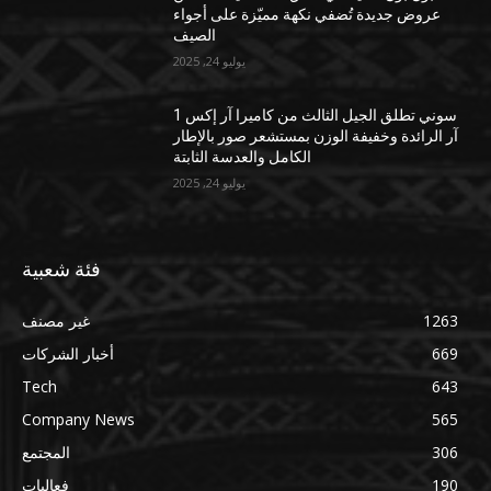
عروض جديدة تُضفي نكهة مميّزة على أجواء
الصيف
يوليو 24, 2025
سوني تطلق الجيل الثالث من كاميرا آر إكس 1
آر الرائدة وخفيفة الوزن بمستشعر صور بالإطار
الكامل والعدسة الثابتة
يوليو 24, 2025
فئة شعبية
1263
غير مصنف
669
أخبار الشركات
Tech
643
Company News
565
306
المجتمع
190
فعاليات