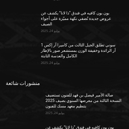
بون بون كافيه في فندق “ذا لانا” يكشف عن
عروض جديدة تُضفي نكهة مميّزة على أجواء
الصيف
يوليو 24, 2025
سوني تطلق الجيل الثالث من كاميرا آر إكس 1
آر الرائدة وخفيفة الوزن بمستشعر صور بالإطار
الكامل والعدسة الثابتة
يوليو 24, 2025
منشورات شائعة
صالة الأمير فيصل بن فهد للفنون تستضيف
النسخة الثالثة من معرضها السنوي بصيف 2025
بتنظيم معهد مسك للفنون
يوليو 24, 2025
بون بون كافيه في فندق “ذا لانا” يكشف عن