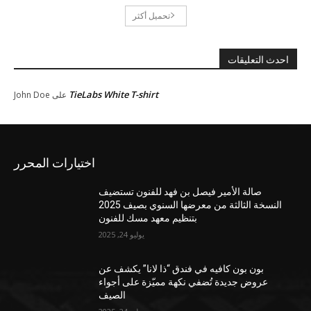
تحميل أكثر
احدث التعليقات
TieLabs White T-shirt
على
John Doe
اختيارات المحرر
صالة الأمير فيصل بن فهد للفنون تستضيف
النسخة الثالثة من معرضها السنوي بصيف 2025
بتنظيم معهد مسك للفنون
يوليو 24, 2025
بون بون كافيه في فندق “ذا لانا” يكشف عن
عروض جديدة تُضفي نكهة مميّزة على أجواء
الصيف