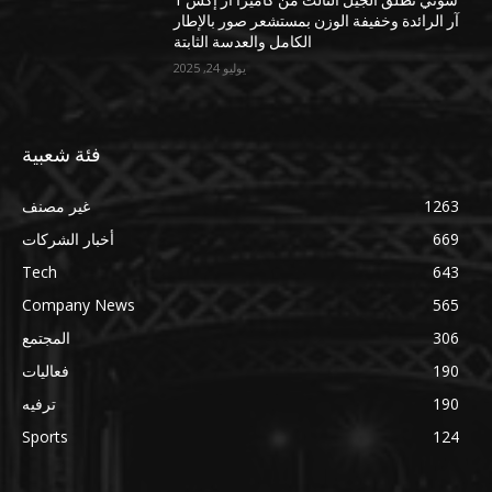
سوني تطلق الجيل الثالث من كاميرا آر إكس 1
آر الرائدة وخفيفة الوزن بمستشعر صور بالإطار
الكامل والعدسة الثابتة
يوليو 24, 2025
فئة شعبية
1263
غير مصنف
669
أخبار الشركات
Tech
643
Company News
565
306
المجتمع
190
فعاليات
190
ترفيه
Sports
124