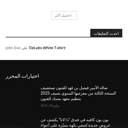
تحميل أكثر
احدث التعليقات
TieLabs White T-shirt
على
John Doe
اختيارات المحرر
صالة الأمير فيصل بن فهد للفنون تستضيف
النسخة الثالثة من معرضها السنوي بصيف 2025
بتنظيم معهد مسك للفنون
يوليو 24, 2025
بون بون كافيه في فندق “ذا لانا” يكشف عن
عروض جديدة تُضفي نكهة مميّزة على أجواء