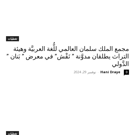
تغطيات
مجمع الملك سلمان العالمي للُّغة العربيَّة وهيئة
التراث يطلقان مدوَّنة ” نَقْش” في معرض ” بَنان ”
الدَّولي
Hani Draye
-
نوفمبر 29, 2024
0
تغطيات