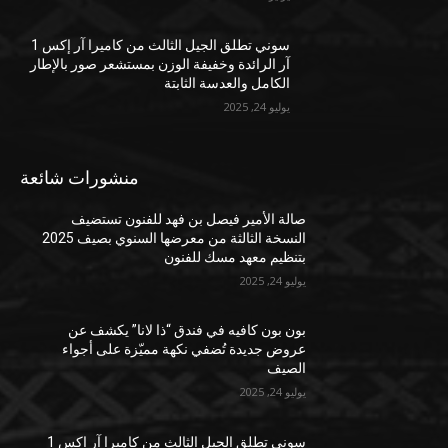
سوني تطلق الجيل الثالث من كاميرا آر إكس 1
آر الرائدة وخفيفة الوزن بمستشعر صور بالإطار
الكامل والعدسة الثابتة
يوليو 24, 2025
منشورات شائعة
صالة الأمير فيصل بن فهد للفنون تستضيف
النسخة الثالثة من معرضها السنوي بصيف 2025
بتنظيم معهد مسك للفنون
يوليو 24, 2025
بون بون كافيه في فندق “ذا لانا” يكشف عن
عروض جديدة تُضفي نكهة مميّزة على أجواء
الصيف
يوليو 24, 2025
سوني تطلق الجيل الثالث من كاميرا آر إكس 1