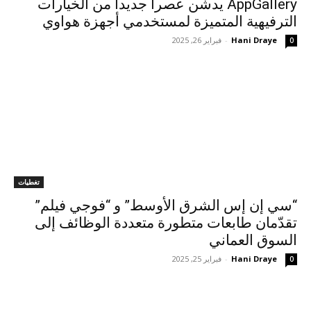
AppGallery يدشّن عصراً جديداً من الخيارات
الترفيهية المتميزة لمستخدمي أجهزة هواوي
Hani Draye
-
فبراير 26, 2025
0
تغطيات
“سي إن إس الشرق الأوسط” و “فوجي فيلم”
تقدّمان طابعات متطورة متعددة الوظائف إلى
السوق العماني
Hani Draye
-
فبراير 25, 2025
0