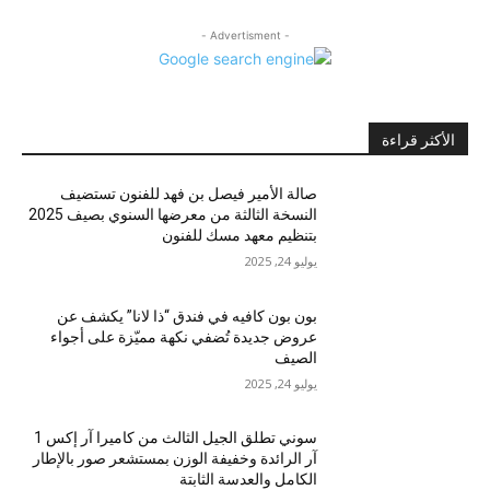
- Advertisment -
الأكثر قراءة
صالة الأمير فيصل بن فهد للفنون تستضيف
النسخة الثالثة من معرضها السنوي بصيف 2025
بتنظيم معهد مسك للفنون
يوليو 24, 2025
بون بون كافيه في فندق “ذا لانا” يكشف عن
عروض جديدة تُضفي نكهة مميّزة على أجواء
الصيف
يوليو 24, 2025
سوني تطلق الجيل الثالث من كاميرا آر إكس 1
آر الرائدة وخفيفة الوزن بمستشعر صور بالإطار
الكامل والعدسة الثابتة