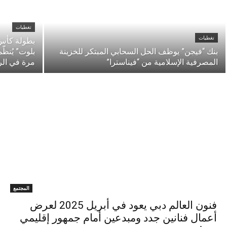
تغطيات
تغطيات
بطولة كأس 
بنك “فيجن” يوظف الحل السحابي المبتكر للخزينة
بلوت” يُنظّم
المصرفية الإسلامية من “فيناسترا”
مرة في ال
المجتمع
فنون العالم دبي يعود في أبريل 2025 لعرض
أعمال فنانين جدد ومبدعين أمام جمهور إقليمي