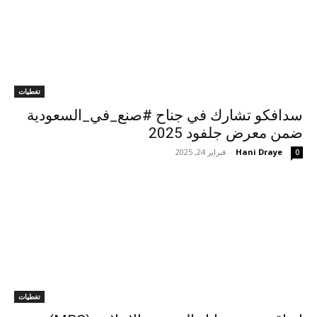
تغطيات
سدافكو تشارك في جناح #صنع_في_السعودية
ضمن معرض جلفود 2025
Hani Draye
-
فبراير 24, 2025
0
تغطيات