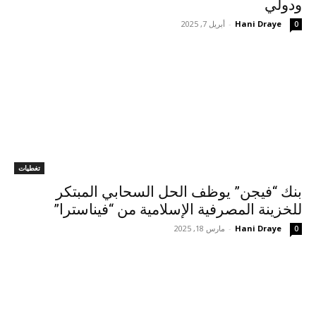
ودولي
Hani Draye
-
أبريل 7, 2025
0
تغطيات
بنك “فيجن” يوظف الحل السحابي المبتكر
للخزينة المصرفية الإسلامية من “فيناسترا”
Hani Draye
-
مارس 18, 2025
0