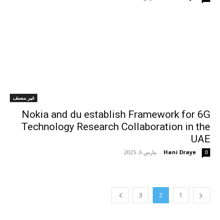
غير مصنف
Nokia and du establish Framework for 6G
Technology Research Collaboration in the
UAE
Hani Draye
-
مارس 6, 2025
0
3
2
1