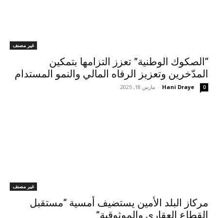
غير مصنف
“الصكوك الوطنية” تعزز التزامها بتمكين
المدّخرين وتعزيز الرفاه المالي والنمو المستدام
Hani Draye
-
مارس 18, 2025
0
غير مصنف
مركاز البلد الأمين يستضيف أمسية “مستقبل
القطاع العقاري والموثوقية”