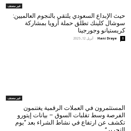
غير مصنف
حيث الإبداع السعودي يلتقي بالنجوم العالميين:
سوشال كلينك تطلق حملة أرويا بمشاركة
كريستيانو وجورجينا
Hani Draye
-
أبريل 12, 2025
0
غير مصنف
المستثمرون في العملات الرقمية يغتنمون
الفرصة وسط تقلبات السوق – بيانات إيتورو
تكشف عن ارتفاع في نشاط الشراء بعد “يوم
التحرير”