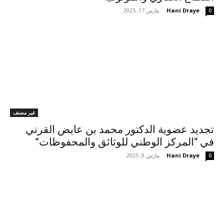
Hani Draye
-
مارس 17, 2025
0
غير مصنف
تجديد عضوية الدكتور محمد بن عايض القرني
في “المركز الوطني للوثائق والمحفوظات”
Hani Draye
-
مارس 9, 2025
0