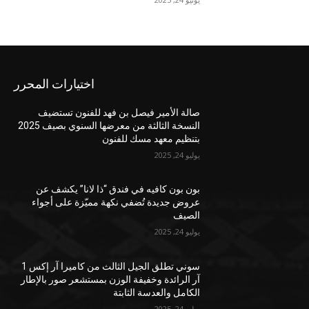
اختيارات المحرر
صالة الأمير فيصل بن فهد للفنون تستضيف
النسخة الثالثة من معرضها السنوي بصيف 2025
بتنظيم معهد مسك للفنون
يوليو 24, 2025
بون بون كافيه في فندق “ذا لانا” يكشف عن
عروض جديدة تُضفي نكهة مميّزة على أجواء
الصيف
يوليو 24, 2025
سوني تطلق الجيل الثالث من كاميرا آر إكس 1
آر الرائدة وخفيفة الوزن بمستشعر صور بالإطار
الكامل والعدسة الثابتة
يوليو 24, 2025