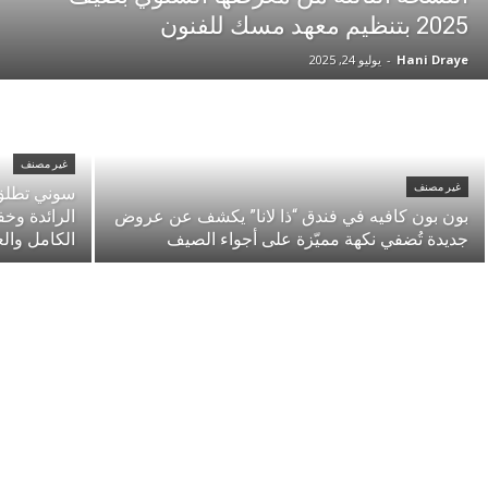
2025 بتنظيم معهد مسك للفنون
Hani Draye
-
يوليو 24, 2025
غير مصنف
غير مصنف
بون بون كافيه في فندق “ذا لانا” يكشف عن عروض
الرائدة وخ
جديدة تُضفي نكهة مميّزة على أجواء الصيف
الكامل والع