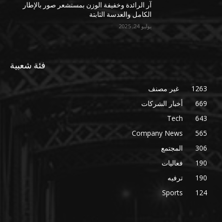
آر الرائدة وخفيفة الوزن بمستشعر صور بالإطار
الكامل والعدسة الثابتة
يوليو 24, 2025
فئة شعبية
1263
غير مصنف
669
أخبار الشركات
Tech
643
Company News
565
306
المجتمع
190
فعاليات
190
ترفيه
Sports
124