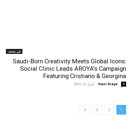
غير مصنف
Saudi-Born Creativity Meets Global Icons:
Social Clinic Leads AROYA’s Campaign
Featuring Cristiano & Georgina
Hani Draye
-
أبريل 12, 2025
0
3
2
1