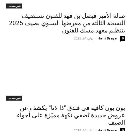
غير مصنف
صالة الأمير فيصل بن فهد للفنون تستضيف
النسخة الثالثة من معرضها السنوي بصيف 2025
بتنظيم معهد مسك للفنون
Hani Draye
-
يوليو 24, 2025
0
غير مصنف
بون بون كافيه في فندق “ذا لانا” يكشف عن
عروض جديدة تُضفي نكهة مميّزة على أجواء
الصيف
Hani Draye
-
يوليو 24, 2025
0