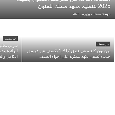
2025 بتنظيم معهد مسك للفنون
Hani Draye
-
يوليو 24, 2025
غير مصنف
غير مصنف
بون بون كافيه في فندق “ذا لانا” يكشف عن عروض
الرائدة وخ
جديدة تُضفي نكهة مميّزة على أجواء الصيف
الكامل والع