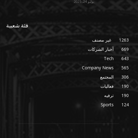
يوليو 24, 2025
فئة شعبية
1263
غير مصنف
669
أخبار الشركات
Tech
643
Company News
565
306
المجتمع
190
فعاليات
190
ترفيه
Sports
124