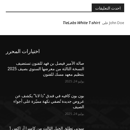
احدث التعليقات
TieLabs White T-shirt
John Doe
على
اختيارات المحرر
صالة الأمير فيصل بن فهد للفنون تستضيف
النسخة الثالثة من معرضها السنوي بصيف 2025
بتنظيم معهد مسك للفنون
يوليو 24, 2025
بون بون كافيه في فندق “ذا لانا” يكشف عن
عروض جديدة تُضفي نكهة مميّزة على أجواء
الصيف
يوليو 24, 2025
سوني تطلق الجيل الثالث من كاميرا آر إكس 1