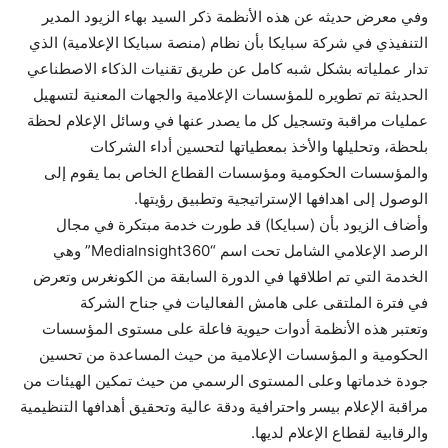
وفي معرض حديثه عن هذه الأنظمة ذكر السيد بهاء الزيود المدير
التنفيذي في شركة سبايكا بأن نظام (منصة سبايكا الإعلامية) الذي
تدار عملياته بشكل شبه كامل عن طريق تقنيات الذكاء الاصطناعي
الحديثة تم تطويره للمؤسسات الإعلامية والجهات المعنية لتسهيل
عمليات مراقبة وتسجيل كل ما يصدر عنها في وسائل الإعلام لحظة
بلحظة، وتحليلها والأخذ بمعطياتها لتحسين أداء الشركات
والمؤسسات الحكومية ومؤسسات القطاع الخاص بما يقوم إلى
الوصول إلى اهدافها الإستراتيجية وتطبيق رؤيتها.
وأضاف الزيود بأن (سبايكا) قد طورت خدمة مبتكرة في مجال
الرصد الإعلامي الشامل تحت اسم “MediaInsight360” وهي
الخدمة التي تم اطلاقها في الدورة السابقة من الكونغرس وتعرض
في فترة الملتقى على هامش الفعاليات في جناح الشركة
وتعتبر هذه الأنظمة أدوات حيوية فاعلة على مستوى المؤسسات
الحكومية و المؤسسات الإعلامية من حيث المساعدة من تحسين
جودة خدماتها وعلى المستوى الرسمي من حيث تمكين الهيئات من
مراقبة الإعلام بيسر واحترافية ودقة عالية وتحقيق أهدافها التنظيمية
والرقابية لقطاع الإعلام لديها.