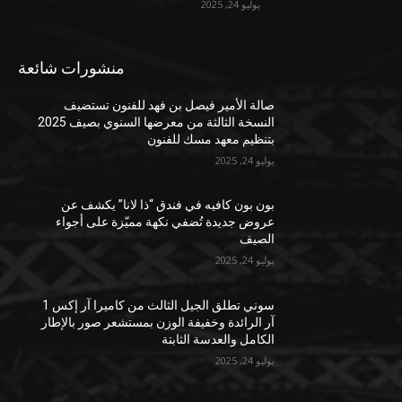
يوليو 24, 2025
منشورات شائعة
صالة الأمير فيصل بن فهد للفنون تستضيف
النسخة الثالثة من معرضها السنوي بصيف 2025
بتنظيم معهد مسك للفنون
يوليو 24, 2025
بون بون كافيه في فندق “ذا لانا” يكشف عن
عروض جديدة تُضفي نكهة مميّزة على أجواء
الصيف
يوليو 24, 2025
سوني تطلق الجيل الثالث من كاميرا آر إكس 1
آر الرائدة وخفيفة الوزن بمستشعر صور بالإطار
الكامل والعدسة الثابتة
يوليو 24, 2025