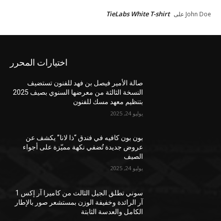
TieLabs White T-shirt
John Doe
على
اختيارات المحرر
صالة الأمير فيصل بن فهد للفنون تستضيف
النسخة الثالثة من معرضها السنوي بصيف 2025
بتنظيم معهد مسك للفنون
يوليو 24, 2025
بون بون كافيه في فندق “ذا لانا” يكشف عن
عروض جديدة تُضفي نكهة مميّزة على أجواء
الصيف
يوليو 24, 2025
سوني تطلق الجيل الثالث من كاميرا آر إكس 1
آر الرائدة وخفيفة الوزن بمستشعر صور بالإطار
الكامل والعدسة الثابتة