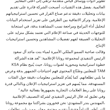
تطوير أدوات ووسائل قياس متقدمة ترتقي إلى أعلى المعايير
العالمية. بفضل هذه التقنيات، أصبحت الشركة قادرة على تقديم
بيانات وتحليلات دقيقة تدعم صناع القرار في تحسين استراتيجياتهم
الإعلامية. وتركز الاتفاقية بين الطرفين على تعزيز استخدام البيانات
لتحليل أداء البرامج ومراجعة نسب المشاهدة بدقة، في استجابة
للتوجهات الحديثة في صناعة الإعلام التي تعتمد بشكل متزايد على
التحليلات العميقة لفهم تفضيلات المشاهدين وتحسين استراتيجيات
الإنتاج.
وقالت صاحبة السمو الملكي الأميرة لمياء بنت ماجد آل سعود
الرئيس التنفيذي لمجموعة روتانا الإعلامية: “تُعد هذه الشراكة
خطوة استراتيجية ومحورية لقنوات روتانا، حيث يُتيح نظام KSA
TAM للمعلنين وصُنّاع المحتوى فهم احتياجات الجمهور بدقة وعرض
ما يلبي تطلعاتهم. كما يُقدّم للمعلنين معلومات دقيقة حول الفئات
المستهدفة، مما يُسهم في تعزيز استراتيجيات الإعلان وبالتالي قدرة
روتانا على ربط العلامات التجارية بجمهورها بفعالية عالية.”
وفي تعليق له، قال الرئيس التنفيذي لشركة التصنيف الإعلامية
،المهندس بندر المشهدي: نحن فخورون بشراكتنا مع مجموعة روتانا
التي تُظهر التزاماً حقيقياً بتقديم محتوى محلي مميز يلبي تطلعات