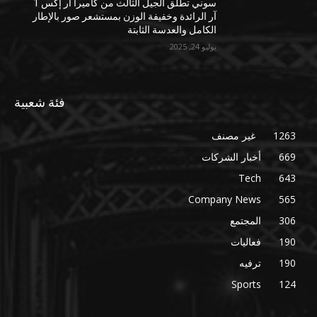
سوني تطلق الجيل الثالث من كاميرا آر إكس 1
آر الرائدة وخفيفة الوزن بمستشعر صور بالإطار
الكامل والعدسة الثابتة
يوليو 24, 2025
فئة شعبية
1263
غير مصنف
669
أخبار الشركات
Tech
643
Company News
565
306
المجتمع
190
فعاليات
190
ترفيه
Sports
124