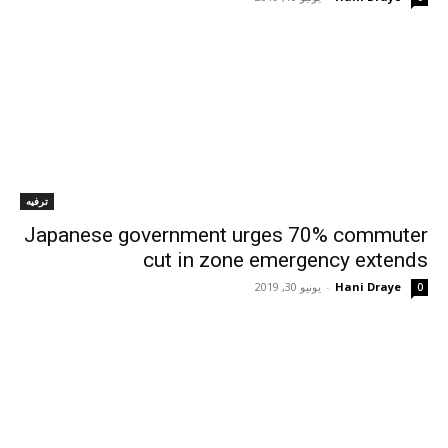
ترفيه
Japanese government urges 70% commuter
cut in zone emergency extends
Hani Draye
-
يونيو 30, 2019
0