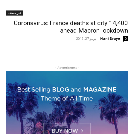
غير مصنف
Coronavirus: France deaths at city 14,400
ahead Macron lockdown
Hani Draye
-
يونيو 27, 2019
0
- Advertisment -