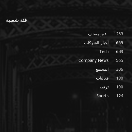
فئة شعبية
1263
غير مصنف
669
أخبار الشركات
Tech
643
Company News
565
306
المجتمع
190
فعاليات
190
ترفيه
Sports
124