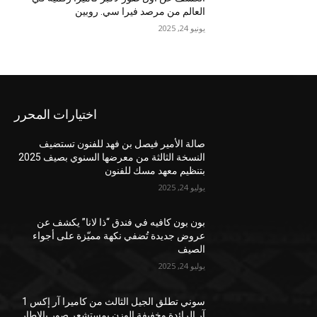
العالم من مرصد فيرا سي. روبين
يونيو 24, 2025
اختيارات المحرر
صالة الأمير فيصل بن فهد للفنون تستضيف
النسخة الثالثة من معرضها السنوي بصيف 2025
بتنظيم معهد مسك للفنون
يوليو 24, 2025
بون بون كافيه في فندق “ذا لانا” يكشف عن
عروض جديدة تُضفي نكهة مميّزة على أجواء
الصيف
يوليو 24, 2025
سوني تطلق الجيل الثالث من كاميرا آر إكس 1
آر الرائدة وخفيفة الوزن بمستشعر صور بالإطار