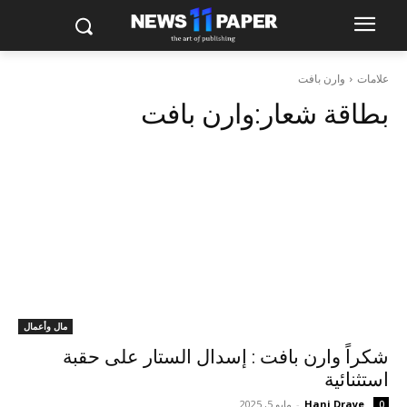
علامات
وارن بافت
بطاقة شعار:
وارن بافت
مال وأعمال
شكراً وارن بافت : إسدال الستار على حقبة
استثنائية
Hani Draye
-
مايو 5, 2025
0