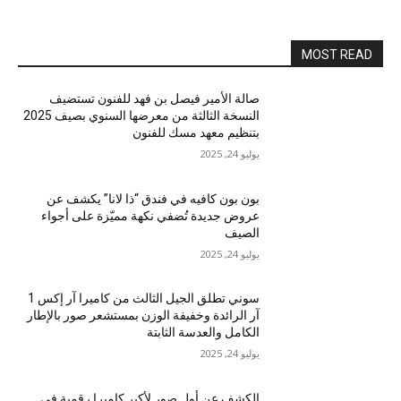
MOST READ
صالة الأمير فيصل بن فهد للفنون تستضيف
النسخة الثالثة من معرضها السنوي بصيف 2025
بتنظيم معهد مسك للفنون
يوليو 24, 2025
بون بون كافيه في فندق “ذا لانا” يكشف عن
عروض جديدة تُضفي نكهة مميّزة على أجواء
الصيف
يوليو 24, 2025
سوني تطلق الجيل الثالث من كاميرا آر إكس 1
آر الرائدة وخفيفة الوزن بمستشعر صور بالإطار
الكامل والعدسة الثابتة
يوليو 24, 2025
الكشف عن أول صور لأكبر كاميرا رقمية في