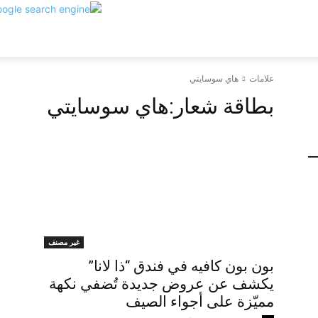
علامات
هاي سوسايتي
بطاقة شعار:
هاي سوسايتي
غير مصنف
بون بون كافيه في فندق “ذا لانا”
يكشف عن عروض جديدة تُضفي نكهة
مميّزة على أجواء الصيف