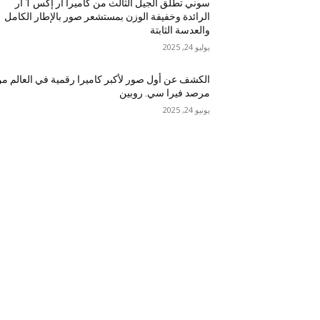
سوني تطلق الجيل الثالث من كاميرا آر إكس 1 آر
الرائدة وخفيفة الوزن بمستشعر صور بالإطار الكامل
والعدسة الثابتة
يوليو 24, 2025
الكشف عن أول صور لأكبر كاميرا رقمية في العالم م
مرصد فيرا سي. روبين
يونيو 24, 2025
فئة شعبي
1263
غير مصنف
669
أخبار الشركات
Tech
643
Company News
565
306
المجتمع