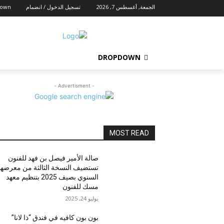
الجمعة, أغسطس 7, 2026
تسجيل الدخول / انضمام
down
DROPDOWN
- Advertisment -
MOST READ
صالة الأمير فيصل بن فهد للفنون
تستضيف النسخة الثالثة من معرضها
السنوي بصيف 2025 بتنظيم معهد
مسك للفنون
يوليو 24, 2025
بون بون كافيه في فندق “ذا لانا”