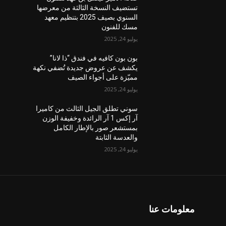
تستضيف النسخة الثالثة من معرضها
السنوي بصيف 2025 بتنظيم معهد
مسك للفنون
يوليو 24, 2025
بون بون كافيه في فندق “ذا لانا”
يكشف عن عروض جديدة تُضفي نكهة
مميّزة على أجواء الصيف
يوليو 24, 2025
سوني تطلق الجيل الثالث من كاميرا
آر إكس 1 آر الرائدة وخفيفة الوزن
بمستشعر صور بالإطار الكامل
والعدسة الثابتة
يوليو 24, 2025
معلومات عنا