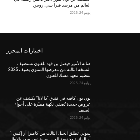
العالم من مرصد فيرا سي. روبين
يونيو 24, 2025
اختيارات المحرر
صالة الأمير فيصل بن فهد للفنون تستضيف
النسخة الثالثة من معرضها السنوي بصيف 2025
بتنظيم معهد مسك للفنون
يوليو 24, 2025
بون بون كافيه في فندق “ذا لانا” يكشف عن
عروض جديدة تُضفي نكهة مميّزة على أجواء
الصيف
يوليو 24, 2025
سوني تطلق الجيل الثالث من كاميرا آر إكس 1
آر الرائدة وخفيفة الوزن بمستشعر صور بالإطار