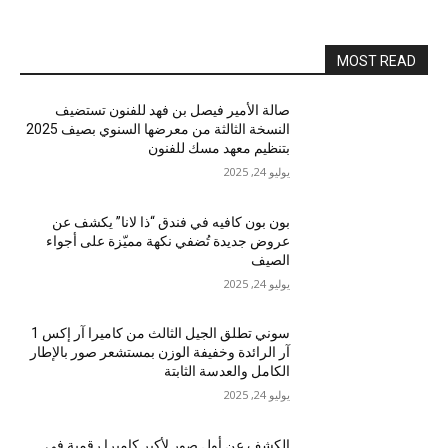
MOST READ
صالة الأمير فيصل بن فهد للفنون تستضيف
النسخة الثالثة من معرضها السنوي بصيف 2025
بتنظيم معهد مسك للفنون
يوليو 24, 2025
بون بون كافيه في فندق “ذا لانا” يكشف عن
عروض جديدة تُضفي نكهة مميّزة على أجواء
الصيف
يوليو 24, 2025
سوني تطلق الجيل الثالث من كاميرا آر إكس 1
آر الرائدة وخفيفة الوزن بمستشعر صور بالإطار
الكامل والعدسة الثابتة
يوليو 24, 2025
الكشف عن أول صور لأكبر كاميرا رقمية في