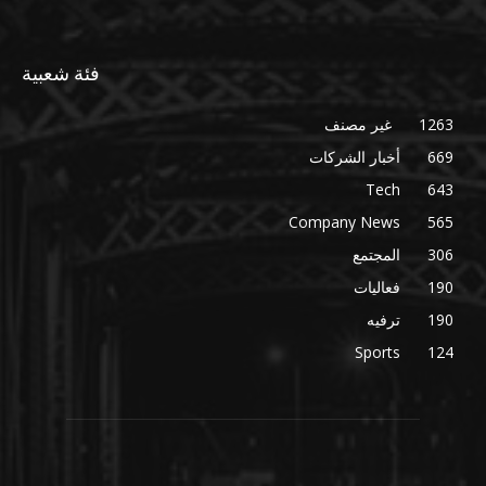
فئة شعبية
1263
غير مصنف
669
أخبار الشركات
Tech
643
Company News
565
306
المجتمع
190
فعاليات
190
ترفيه
Sports
124