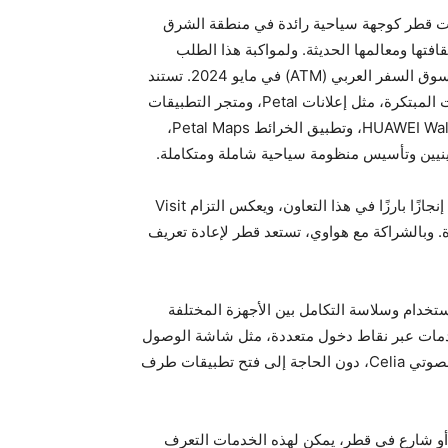
رزت قطر كوجهة سياحية رائدة في منطقة الشرق
فتها ومعالمها الحديثة. ولمواكبة هذا الطلب
المتزايد، وقّعت Visit Qatar وهواوي مذكرة تفاهم خلال معرض سوق السفر العربي (ATM) في مايو 2024. تستند
هذه الشراكة إلى الاستفادة من مجموعة من المنتجات والخدمات المبتكرة، مثل إعلانات Petal، ومتجر التطبيقات
HUAWEI AppGallery، وخدمة الاتصال Skytone، ومحفظة HUAWEI Wallet، وتطبيق الخرائط Petal Maps،
يمثل إطلاق خدمة Visit Qatar_HarmonyOS Atomic Service إنجازًا بارزًا في هذا التعاون، ويعكس التزام Visit
كرة. وبالشراكة مع هواوي، تستعد قطر لإعادة تعريف
Har بالكفاءة وسهولة الاستخدام وسلاسة التكامل بين الأجهزة المختلفة
خدمات عبر نقاط دخول متعددة، مثل شاشة الوصول
السريع إلى يسار الشاشة الرئيسية، والبحث الذكي، والمساعد الصوتي Celia، دون الحاجة إلى فتح تطبيقات طرف
أو شارع في قطر، يمكن لهذه الخدمات التعرف