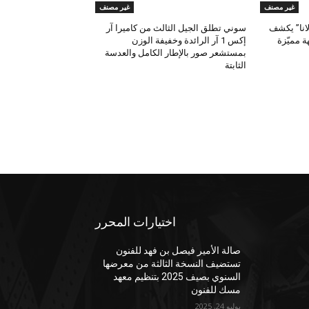
غير مصنف
غير مصنف
لانا” يكشف
سوني تطلق الجيل الثالث من كاميرا آر
 مميّزة
إكس 1 آر الرائدة وخفيفة الوزن
بمستشعر صور بالإطار الكامل والعدسة
الثابتة
اختيارات المحرر
صالة الأمير فيصل بن فهد للفنون
تستضيف النسخة الثالثة من معرضها
السنوي بصيف 2025 بتنظيم معهد
مسك للفنون
يوليو 24, 2025