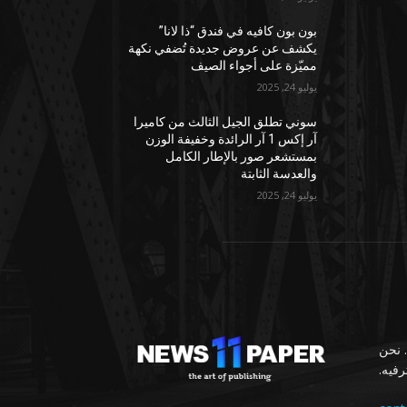
بون بون كافيه في فندق “ذا لانا”
يكشف عن عروض جديدة تُضفي نكهة
مميّزة على أجواء الصيف
يوليو 24, 2025
سوني تطلق الجيل الثالث من كاميرا
آر إكس 1 آر الرائدة وخفيفة الوزن
بمستشعر صور بالإطار الكامل
والعدسة الثابتة
يوليو 24, 2025
 نحن
رفيه.