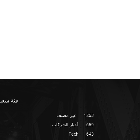
فئة شعبي
1263
غير مصنف
669
أخبار الشركات
Tech
643