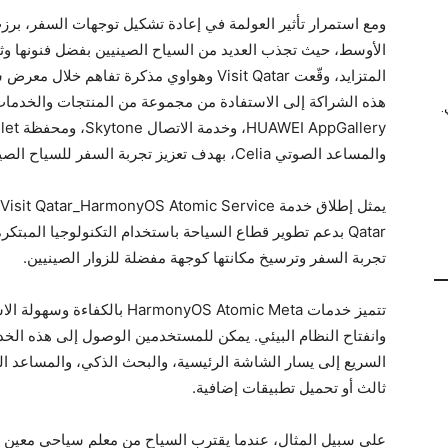
ومع استمرار تأثير العولمة في إعادة تشكيل توجهات السفر، ب
الأوسط، حيث تجذب العديد من السياح الصينيين بفضل فنونها وثقا
.
والمساعد الصوتي Celia، بهدف تعزيز تجربة السفر للسياح الصينيين وتأسيس منظومة سياحية شاملة ومتكاملة.
Qatar بدعم تطوير قطاع السياحة باستخدام التكنولوجيا المبت
تجربة السفر وترسيخ مكانتها كوجهة مفضلة للزوار الصينيين.
تتميز خدمات monyOS Atomic Meta
وانفتاح النظام البيئي. يمكن للمستخدمين الوصول إلى هذه ال
ثالث أو تحميل تطبيقات إضافية.
على سبيل المثال، عندما يقترب السياح من معلم سياحي معين 