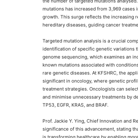
the number of targeted mutations analysed. 
mutations has increased from 3,969 cases i
growth. This surge reflects the increasing r
hereditary diseases, guiding cancer treatmen
Targeted mutation analysis is a crucial co
identification of specific genetic variation
genome sequencing, which examines an indiv
known mutations associated with conditions
rare genetic diseases. At KFSHRC, the appli
significant in oncology, where genetic prof
treatment strategies. Oncologists can selec
and minimise unnecessary treatments by d
TP53, EGFR, KRAS, and BRAF.
Prof. Jackie Y. Ying, Chief Innovation and
significance of this advancement, stating t
is transforming healthcare by enabling mor