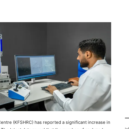
Centre (KFSHRC) has reported a significant increase in
Jo