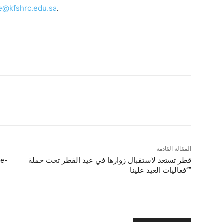
e@kfshrc.edu.sa
.
المقالة القادمة
قطر تستعد لاستقبال زوارها في عيد الفطر تحت حملة
he-
“فعاليات العيد علينا”