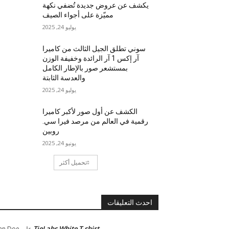
يكشف عن عروض جديدة تُضفي نكهة
مميّزة على أجواء الصيف
يوليو 24, 2025
سوني تطلق الجيل الثالث من كاميرا
آر إكس 1 آر الرائدة وخفيفة الوزن
بمستشعر صور بالإطار الكامل
والعدسة الثابتة
يوليو 24, 2025
الكشف عن أول صور لأكبر كاميرا
رقمية في العالم من مرصد فيرا سي.
روبين
يونيو 24, 2025
تحميل أكثر
احدث التعليقات
TieLabs White T-shirt
على
hn Doe