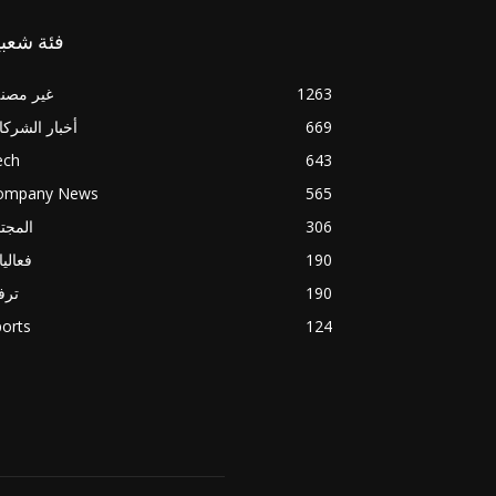
فئة شعبي
1263
غير مصن
669
أخبار الشرك
ech
643
ompany News
565
306
المجت
190
فعالي
190
ترف
orts
124