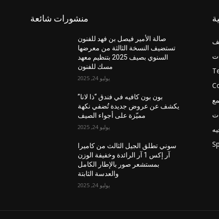
ة
منشورات شائعة
صالة الأمير فيصل بن فهد للفنون
ف
تستضيف النسخة الثالثة من معرضها
ات
السنوي بصيف 2025 بتنظيم معهد
مسك للفنون
T
يوليو 24, 2025
C
بون بون كافيه في فندق “ذا لانا”
مع
يكشف عن عروض جديدة تُضفي نكهة
ات
مميّزة على أجواء الصيف
يوليو 24, 2025
يه
Sp
سوني تطلق الجيل الثالث من كاميرا
آر إكس 1 آر الرائدة وخفيفة الوزن
بمستشعر صور بالإطار الكامل
والعدسة الثابتة
يوليو 24, 2025