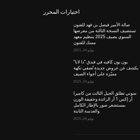
اختيارات المحرر
صالة الأمير فيصل بن فهد للفنون
تستضيف النسخة الثالثة من معرضها
السنوي بصيف 2025 بتنظيم معهد
مسك للفنون
يوليو 24, 2025
بون بون كافيه في فندق “ذا لانا”
يكشف عن عروض جديدة تُضفي نكهة
مميّزة على أجواء الصيف
يوليو 24, 2025
سوني تطلق الجيل الثالث من كاميرا
آر إكس 1 آر الرائدة وخفيفة الوزن
بمستشعر صور بالإطار الكامل
والعدسة الثابتة
يوليو 24, 2025