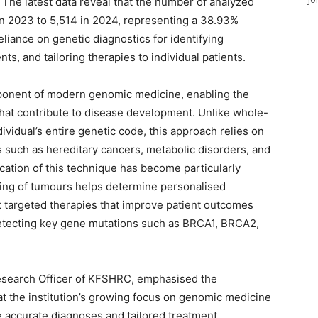
The latest data reveal that the number of analyzed
n 2023 to 5,514 in 2024, representing a 38.93%
eliance on genetic diagnostics for identifying
ts, and tailoring therapies to individual patients.
mponent of modern genomic medicine, enabling the
s that contribute to disease development. Unlike whole-
idual’s entire genetic code, this approach relies on
 such as hereditary cancers, metabolic disorders, and
cation of this technique has become particularly
iling of tumours helps determine personalised
t targeted therapies that improve patient outcomes
etecting key gene mutations such as BRCA1, BRCA2,
 Research Officer of KFSHRC, emphasised the
hat the institution’s growing focus on genomic medicine
e accurate diagnoses and tailored treatment