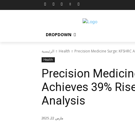
DROPDOWN
Precision Medicine Surge: KFSHRC A
Health
الرئيسية
Health
Precision Medici
Achieves 39% Rise
Analysis
مارس 22, 2025
شارك