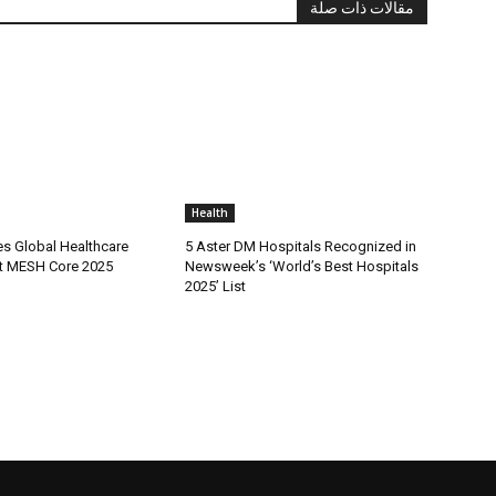
مقالات ذات صلة
Health
es Global Healthcare
5 Aster DM Hospitals Recognized in
at MESH Core 2025
Newsweek’s ‘World’s Best Hospitals
2025’ List