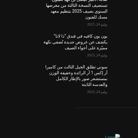
تستضيف النسخة الثالثة من معرضها
السنوي بصيف 2025 بتنظيم معهد
مسك للفنون
يوليو 24, 2025
بون بون كافيه في فندق “ذا لانا”
يكشف عن عروض جديدة تُضفي نكهة
مميّزة على أجواء الصيف
يوليو 24, 2025
سوني تطلق الجيل الثالث من كاميرا
آر إكس 1 آر الرائدة وخفيفة الوزن
بمستشعر صور بالإطار الكامل
والعدسة الثابتة
يوليو 24, 2025