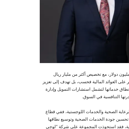
 تجاوزت استثمارات GII في السوق السعودي حاجز الـ 500 مليون دولار، مع تخصيص أكثر من مليار ريال
ر على العوائد المالية فحسب، بل تهدف إلى تعزيز
ة وتلبية احتياجات المجتمع، إذ سعت GII لتوسيع نطاق خدماتها لتشمل استشارات التمويل وإدارة
رتها التنافسية في السوق.
ية تشمل الرعاية الصحية والخدمات اللوجستية، ففي قطاع
تحسين جودة الخدمات الصحية وتوسيع نطاقها
تية، فقد استحوذت المجموعة على شركة “لوجي