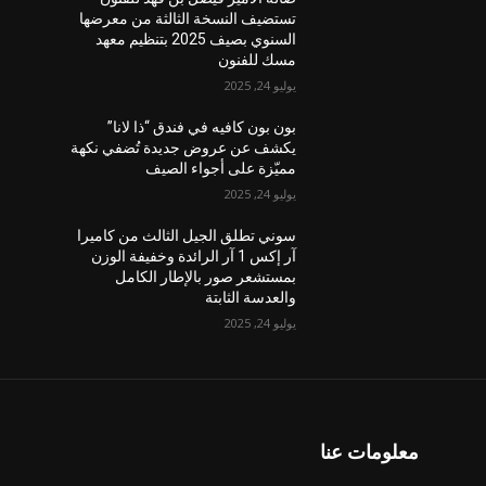
تستضيف النسخة الثالثة من معرضها
السنوي بصيف 2025 بتنظيم معهد
مسك للفنون
يوليو 24, 2025
بون بون كافيه في فندق “ذا لانا”
يكشف عن عروض جديدة تُضفي نكهة
مميّزة على أجواء الصيف
يوليو 24, 2025
سوني تطلق الجيل الثالث من كاميرا
آر إكس 1 آر الرائدة وخفيفة الوزن
بمستشعر صور بالإطار الكامل
والعدسة الثابتة
يوليو 24, 2025
معلومات عنا