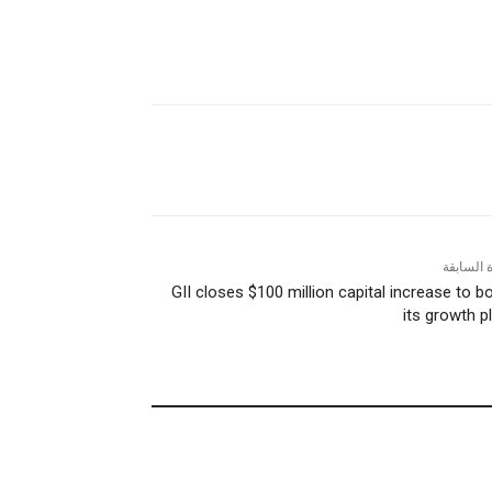
ة السابقة
GII closes $100 million capital increase to b
its growth p