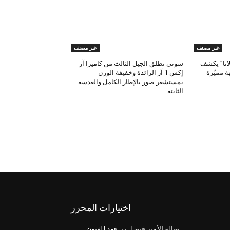
غير مصنف
غير مصنف
لانا” يكشف
سوني تطلق الجيل الثالث من كاميرا آر
 مميّزة
إكس 1 آر الرائدة وخفيفة الوزن
بمستشعر صور بالإطار الكامل والعدسة
الثابتة
اختيارات المحرر
صالة الأمير فيصل بن فهد للفنون