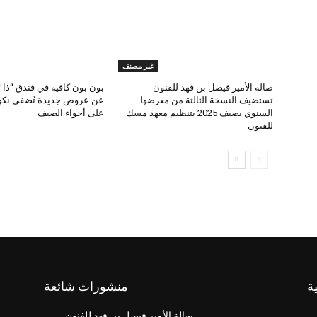
غير مصنف
صالة الأمير فيصل بن فهد للفنون
بون بون كافيه في فندق “ذا 
تستضيف النسخة الثالثة من معرضها
عن عروض جديدة تُضفي نكهة
السنوي بصيف 2025 بتنظيم معهد مسك
على أجواء الصيف
للفنون
ة
منشورات شائعة
صالة الأمير فيصل بن فهد للفنون