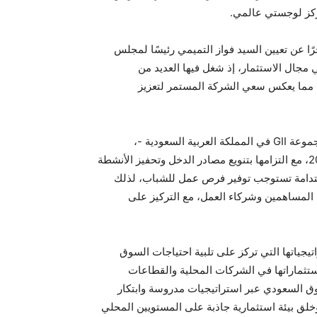
 مركز لوجستي عالمي.
لتعزيز تواجدها في السوق السعودي، أعلنت GII مؤخرًا عن تعيين السيد فواز التميمي رئيسًا لمجلس
كة، مستفيدة من خبراته التي تتجاوز 23 عامًا في مجال الاستثمار، إذ شغل فيها العديد من
، مما يعكس سعي الشركة المستمر لتعزيز
وفي تصريح له، أكد السيد فواز التميمي – رئيس مجلس إدارة مجموعة GII في المملكة العربية السعودية -،
أن GII ستواصل دعم تطوير القطاع المالي ضمن إطار رؤية 2030، مع التزامها بتنويع مصادر الدخل وتحفيز الأنشطة
التنمية الاقتصادية المستدامة تستوجب توفير فرص عمل للشباب، لذلك
المساهمين وشركاء العمل، مع التركيز على
راتيجياتها التي تركز على تلبية احتياجات السوق
ستثماراتها في الشركات المحلية والقطاعات
ق السعودي عبر استراتيجيات مدروسة وابتكار
الوطني، وخلق بيئة استثمارية جاذبة على المستويين المحلي