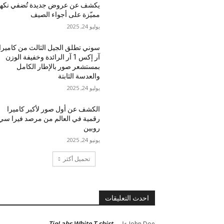
يكشف عن عروض جديدة تُضفي نكه
مميّزة على أجواء الصيف
يوليو 24, 2025
سوني تطلق الجيل الثالث من كاميرا
آر إكس 1 آر الرائدة وخفيفة الوزن
بمستشعر صور بالإطار الكامل
والعدسة الثابتة
يوليو 24, 2025
الكشف عن أول صور لأكبر كاميرا
رقمية في العالم من مرصد فيرا سي
روبين
يونيو 24, 2025
تحميل أكثر
احدث التعليقات
TieLabs White T-shirt
John Doe
على