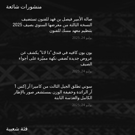
منشورات شائعة
صالة الأمير فيصل بن فهد للفنون تستضيف
النسخة الثالثة من معرضها السنوي بصيف 2025
بتنظيم معهد مسك للفنون
يوليو 24, 2025
بون بون كافيه في فندق “ذا لانا” يكشف عن
عروض جديدة تُضفي نكهة مميّزة على أجواء
الصيف
يوليو 24, 2025
سوني تطلق الجيل الثالث من كاميرا آر إكس 1
آر الرائدة وخفيفة الوزن بمستشعر صور بالإطار
الكامل والعدسة الثابتة
يوليو 24, 2025
فئة شعبية