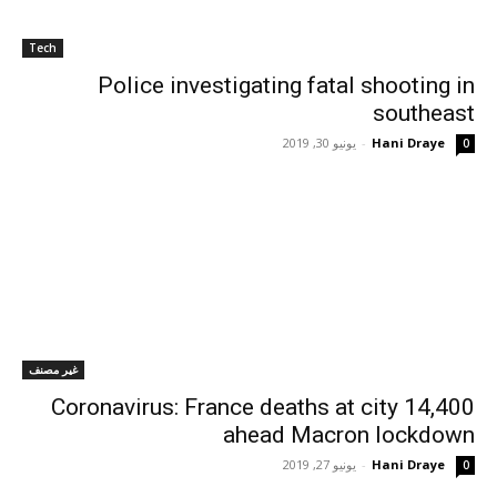
Tech
Police investigating fatal shooting in
southeast
Hani Draye
-
يونيو 30, 2019
0
غير مصنف
Coronavirus: France deaths at city 14,400
ahead Macron lockdown
Hani Draye
-
يونيو 27, 2019
0