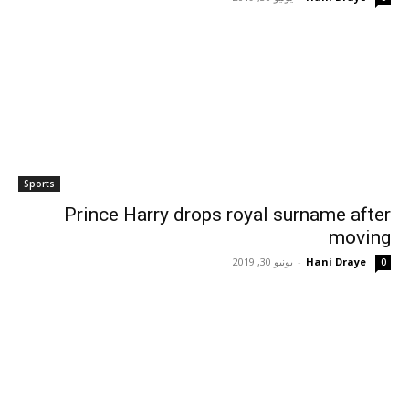
Sports
Prince Harry drops royal surname after
moving
Hani Draye
-
يونيو 30, 2019
0