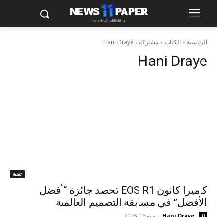
الرئيسية
الكتاب
مشاركات Hani Draye
Hani Draye
تقنية
كاميرا كانون EOS R1 تحصد جائزة “أفضل
الأفضل” في مسابقة التصميم العالمية
Hani Draye
-
مايو 16, 2025
0