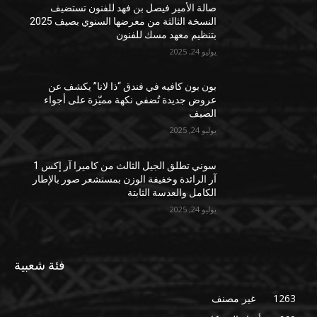
صالة الأمير فيصل بن فهد للفنون تستضيف
النسخة الثالثة من معرضها السنوي بصيف 2025
بتنظيم معهد مسك للفنون
يوليو 24, 2025
بون بون كافيه في فندق “ذا لانا” يكشف عن
عروض جديدة تُضفي نكهة مميّزة على أجواء
الصيف
يوليو 24, 2025
سوني تطلق الجيل الثالث من كاميرا آر إكس 1
آر الرائدة وخفيفة الوزن بمستشعر صور بالإطار
الكامل والعدسة الثابتة
يوليو 24, 2025
فئة شعبية
1263
غير مصنف