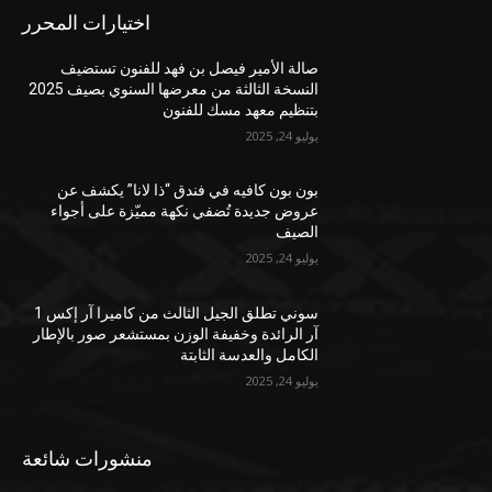
اختيارات المحرر
صالة الأمير فيصل بن فهد للفنون تستضيف
النسخة الثالثة من معرضها السنوي بصيف 2025
بتنظيم معهد مسك للفنون
يوليو 24, 2025
بون بون كافيه في فندق “ذا لانا” يكشف عن
عروض جديدة تُضفي نكهة مميّزة على أجواء
الصيف
يوليو 24, 2025
سوني تطلق الجيل الثالث من كاميرا آر إكس 1
آر الرائدة وخفيفة الوزن بمستشعر صور بالإطار
الكامل والعدسة الثابتة
يوليو 24, 2025
منشورات شائعة