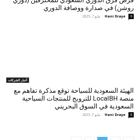
فرص فرق الدوري السعودي للمحترفين (دوري
روشن) في صدارة ووصافة الدوري
Hani Draye
-
مايو 7, 2025
0
أخبار الشركات
الهيئة السعودية للسياحة توقع مذكرة تفاهم مع
منصة LocalBH للترويج للمنتجات السياحية
السعودية في السوق البحريني
Hani Draye
-
مايو 7, 2025
0