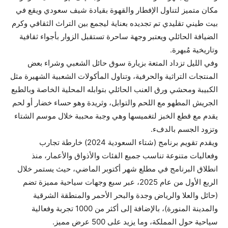
مكان متميز لتناول الإفطار والقهوة بقيادة شيف سعودي ويقع في
بيت طيني تقليدي تم تجديده بعناية ليجمع بين التراث الثقافي وكرم
الضيافة الحائلي ويعتبر وجهة ساحرة تستقبل الزوار بأجواء ثقافية
وتاريخية مُبهرة.
وفي الليل تزداد المتعة بزيارة سوق حائل الشعبي وشراء بعض
المنتجات التراثية والحرفية، وتناول المأكولات الشعبية الشهيرة مثل
الكبيبة ومحشي ورق العنب الحائلي بتوابله المحلية الخاصة وبالطبع
الجريش المطهو مع اللحم والتوابل، وثريدة وهو حساء خضار أو لحم
يقدم مع قطع الخبز لتغميسها وهي وجبة محببة خلال موسم الشتاء
وتزود الجسم بالدفء.
ويقدم تقويم برنامج (شتاء السعودية 2024) خارطة تجارب
وفعاليات متنوعة تناسب جميع الفئات والأذواق والأعمار، منذ
انطلاق البرنامج في مطلع شهر أكتوبر الماضي، حيث يستمر خلال
الربع الأول من عام 2025، عبر سبع وجهات سياحية مميزة تضم
(حائل والعلا والرياض وجدة والبحر الأحمر والمنطقة الشرقية
والمدينة المنورة)، بالإضافة إلى أكثر من 1000 تجربة وفعالية
سياحية حول المملكة، وما يزيد على 500 عرض مميز.