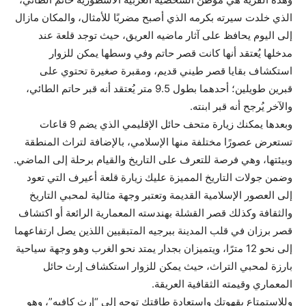
الذي خلدت سيرته بكرمه الذي أصبح مضربًا للأمثال، والمكان مازال
إلى اليوم يحافظ على آثار ماضيه العريق، حيث توجد قلعة عند
مدخلها يُعتقد أنها كانت قصر حاتم وفي وسطها يمكن للزوار
استكشاف بقايا قصر طيني قديم، ومقبرة صغيرة تحتوي على
قبرين طويلين؛ أحدهما بطول 9.5 متر يُعتقد أنه قبر حاتم الطائي،
والآخر يُرجح أنه قبر ابنته.
وبعدها يمكنك زيارة متحف حائل الإقليمي الذي يضم 9 قاعات
تستعرض عصورًا مختلفة منها الإسلامي، بالإضافة لتراث المنطقة
وبيئتها، وهي فرصة للتعرف على التاريخ والقيام برحلة إلى الماضي.
وضمن جولات التاريخ المميزة عليك زيارة قلعة أعيرف التي تعود
إلى العصور الإسلامية القديمة وتعتبر وجهة مثالية لمحبي التاريخ
والثقافة وكذلك قصر القشلة بهندسته المعمارية الرائعة أو اكتشاف
قصر برزان في قلب المدينة ببرجيه المتبقيين اللذين يصل ارتفاعهما
إلى نحو 12 مترًا، ويتميزان بجدار يمتد نحو الغرب وهو وجهة سياحية
بارزة لمحبي التراث، حيث يمكن للزوار استكشاف إرث حائل
المعماري وقيمته الثقافية العريقة.
وللاستمتاع بقهوتك واستعادة طاقتك توجه إلى “إرث كافيه”، وهو