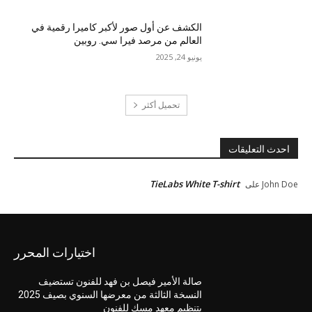
الكشف عن أول صور لأكبر كاميرا رقمية في
العالم من مرصد فيرا سي. روبين
يونيو 24, 2025
تحميل أكثر
احدث التعليقات
TieLabs White T-shirt
John Doe
على
اختيارات المحرر
صالة الأمير فيصل بن فهد للفنون تستضيف
النسخة الثالثة من معرضها السنوي بصيف 2025
بتنظيم معهد مسك للفنون