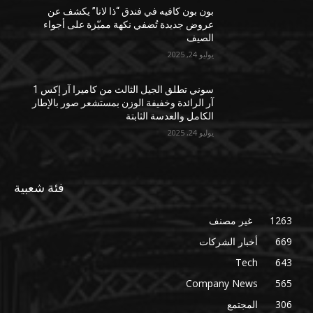
بون بون كافيه في فندق “ذا لانا” يكشف عن
عروض جديدة تُضفي نكهة مميّزة على أجواء
الصيف
يوليو 24, 2025
سوني تطلق الجيل الثالث من كاميرا آر إكس 1
آر الرائدة وخفيفة الوزن بمستشعر صور بالإطار
الكامل والعدسة الثابتة
يوليو 24, 2025
فئة شعبية
1263
غير مصنف
669
أخبار الشركات
Tech
643
Company News
565
306
المجتمع