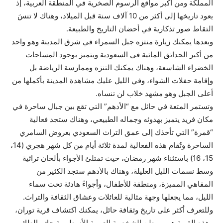
المملكة ومن أكبر مواقع الرسوم الصخرية في المنطقة العربية، إذ
يعود تاريخها إلى أكثر من 10 آلاف سنة قبل الميلاد، وهناك لا تنسَ
التقاط صور تذكارية في أحضان التاريخ والطبيعة.
وبعدها يمكنك زيارة منتزه جبل السمراء في شرق المدينة وهو واحد
من أكبر الحدائق المائية في السعودية ويتميز بوجود المساحات
الخضراء الشاسعة، وهناك يمكنك التنزه وممارسة الرياضة بل
وإقامة حفلات الشواء، وفي الليل عليك مشاهدة المدينة بأكملها من
أعلى الجبل وهو مشهد خلاب لن تنساه.
وتستمر المتعة في حائل مع “الأدهم” التي تقع بين جبال ساحرة في
مكان فريد يتميز بهدوئه وجماله الطبيعي، وهناك ستجد فعالية
“قمرة” التي تأخذك إلى عمق التراث السعودي بعروض السامري
الساحرة وتُقام هذه الفعالية لمدة ثلاثة أيام من كل شهر هجري (14،
15، 16) باستثناء شهر رمضان، حيث تمتلئ الأجواء بألحان تراثية
وسط نسمات الليل العليلة، وهناك بالأدهم ستجد الكثير من
المقاهي المميزة، ومنطقة للأطفال، وأجواءً هادئة تحت سماء
الليل، مما يجعلها وجهة مثالية للعائلات وعشاق الثقافة والتراث.
وللتعرف أكثر على تاريخ وثقافة حائل، يمكنك اكتشاف قرية توران،
وهذه القرية هي موطن الشخصية العربية الأسطورية حاتم الطائي،