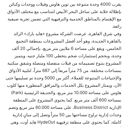
يقرب 4000 وحدة متنوعة بين توين هاوس وفيلات ووحدات وكبائن
بإطلالة خلابة على ساحل البحر الأبيض لتتناسب مع مختلف الأذواق
مع الإهتمام بالمناطق الخدمية والترفيهية التي تضمن تجربة صيفية
رائعة.
وفي شرق القاهرة، عرضت الشركة مشروع «هايد بارك» الرائد
بالقاهرة الجديدة، وهو أحد أفضل المشروعات بمنطقة التجمع
الخامس، ويقع على مساحة 6 ملايين متر مربع، بإجمالي 20 ألف
وحدة، وبحجم إستثمارات ضخم يتخطى 100 مليار جنيه. ويتميز
المشروع بتنوع تصميماته من فيلات منفصلة ومتصلة وشقق سكنية
بمساحات مختلفة، من 75 متراً مربعاً إلى 687 متراً، لتلبية الأذواق
والإحتياجات المتنوعة للعملاء، أكثر من 5000 وحدة تم تسليمها حتى
الآن، ويمتاز المشروع بكل الخدمات والمرافق المتطورة منها كلوب
هاوس على مساحة 10.000 متر مربع، والحديقة الرئيسية (Park)
بمساحة 600 ألف متر مربع. كما يحتوي المشروع على المنطقة
الإدارية Business District، على مساحة 60.000 متر مربع وتضم
وحدات إدارية تراوح مساحتها بين 50 متراً وتصل إلى مبانٍ إدارية
كاملة، كما يحتوي على منطقة ترفيهية HydeOut هايد أوت، وهي