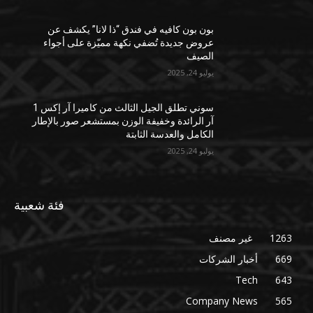
بون بون كافيه في فندق “ذا لانا” يكشف عن
عروض جديدة تُضفي نكهة مميّزة على أجواء
الصيف
يوليو 24, 2025
سوني تطلق الجيل الثالث من كاميرا آر إكس 1
آر الرائدة وخفيفة الوزن بمستشعر صور بالإطار
الكامل والعدسة الثابتة
يوليو 24, 2025
فئة شعبية
1263
غير مصنف
669
أخبار الشركات
Tech
643
Company News
565