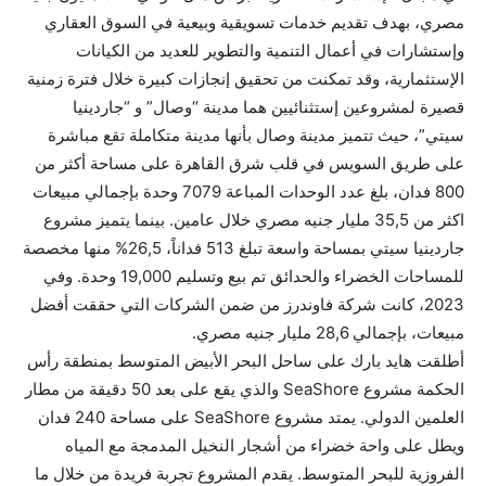
مصري، بهدف تقديم خدمات تسويقية وبيعية في السوق العقاري
وإستشارات في أعمال التنمية والتطوير للعديد من الكيانات
الإستثمارية، وقد تمكنت من تحقيق إنجازات كبيرة خلال فترة زمنية
قصيرة لمشروعين إستثنائيين هما مدينة “وصال” و “جاردينيا
سيتي”، حيث تتميز مدينة وصال بأنها مدينة متكاملة تقع مباشرة
على طريق السويس في قلب شرق القاهرة على مساحة أكثر من
800 فدان، بلغ عدد الوحدات المباعة 7079 وحدة بإجمالي مبيعات
اكثر من 35,5 مليار جنيه مصري خلال عامين. بينما يتميز مشروع
جاردينيا سيتي بمساحة واسعة تبلغ 513 فداناً، 26,5% منها مخصصة
للمساحات الخضراء والحدائق تم بيع وتسليم 19,000 وحدة. وفي
2023، كانت شركة فاوندرز من ضمن الشركات التي حققت أفضل
مبيعات، بإجمالي 28,6 مليار جنيه مصري.
أطلقت هايد بارك على ساحل البحر الأبيض المتوسط بمنطقة رأس
الحكمة مشروع SeaShore والذي يقع على بعد 50 دقيقة من مطار
العلمين الدولي. يمتد مشروع SeaShore على مساحة 240 فدان
ويطل على واحة خضراء من أشجار النخيل المدمجة مع المياه
الفروزية للبحر المتوسط. يقدم المشروع تجربة فريدة من خلال ما