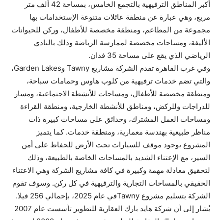
أكبر المناطق الترفيهية بالتجمع الخامس، بمساحة 42 ألف متر
مربع، وهي عبارة عن منطقة عائلات متنوعة الإستخدامات بها
مجموعة من المطاعم، ومنطقة مخصصة للأطفال، وركن للحيوانات
الأليفة، ومساحات مخصصة لممارسة الرياضة وذلك بالنادي
الرياضي الذي يقع على مساحة 35 فدان.
وفي غرب القاهرة تقدم الشركة مشاريع Tawny وGarden Lakes،
والتي تضم خدمات ترفيهية من كلوب هاوس وحمامات سباحة،
ومنطقة مخصصة للأطفال، ومساحات للأنشطة الاجتماعية، ومسار
للدراجات وللركض، ومناطق للأنشطة الخارجية، ومنطقة القراءة
ومساحات العمل المشترك، وحدائق على مساحات كبيرة ذات
مناظر طبيعية بهندسة معمارية، ومنطقة خدمات. كما يتميز
المشروع بوجود موقف للسيارات تحت الأرض للحفاظ على أمن
السير، مع الإعتناء الشديد بالمساحات الخاصة بالطبيعة، وذلك
لتحقيق معادلة مهمة وكبيرة في كافة مشاريع الشركة وهي الاعتناء
الحقيقي بالمساحات التجارية والترفيهية في كل ركن. وسوف تقوم
الشركة بتسليم مشروع Tawnyفي عام 2025، بإجمالي 256 فيلا.
يُشار إلى أن شركة هايد بارك العقارية للتطوير تأسست عام 2007