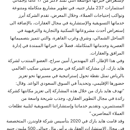
لإستعراض خبراتها الواسعة التي تمتد لأكثر من 17 عاماً بإجمالي
استثمارات 237 مليار جنيه، في تطوير مشاريع متكاملة ومتنوعة
وتواكب إحتياجات العملاء، وخلال المعرض، تقدم الشركة أبرز
خدماتها التسويقية والإستشارية في مجال العقارات، بالإضافة الى
إستعراض أحدث مشروعاتها السكنية والتجارية والترفيهية في
الساحل الشمالي، وشرق وغرب القاهرة، والتي تتميز بتصميماتها
العصرية وخدماتها المتكاملة، فضلاً عن خبراتها الممتدة في إدارة
المرافق والعقارات.
وفي هذا الإطار، أكد المهندس/ أمين سراج، العضو المنتدب لشركة
هايد بارك، أن مشاركة الشركة في معرض سيتي سكيب العالمي
بالرياض تمثل نقطة تحول إستراتيجية في مسيرتها نحو تعزيز
حضورها الإقليمي، وتحديداً في السوق السعودي الواعد. وقال:
“تهدف هايد بارك من خلال هذه المشاركة إلى تعزيز مكانتها كشركة
رائدة في مجال التطوير العقاري، وجذب شريحة واسعة من
المستثمرين، وتقديم خدماتنا وإستشاراتنا التسويقية لتلبية تطلعات
العملاء المعاصرين.”
وقد قامت هايد بارك في 2020 بتأسيس شركة فاوندرز، المتخصصة
في مجال الإستشارات العقارية، برأس مال حوالي 500 مليون جنيه