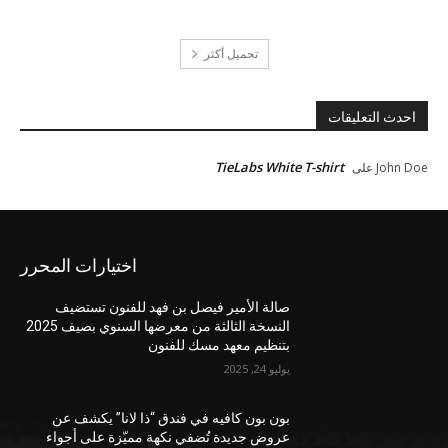
تحميل أكثر
احدث التعليقات
TieLabs White T-shirt
John Doe
على
اختيارات المحرر
صالة الأمير فيصل بن فهد للفنون تستضيف
النسخة الثالثة من معرضها السنوي بصيف 2025
بتنظيم معهد مسك للفنون
يوليو 24, 2025
بون بون كافيه في فندق “ذا لانا” يكشف عن
عروض جديدة تُضفي نكهة مميّزة على أجواء