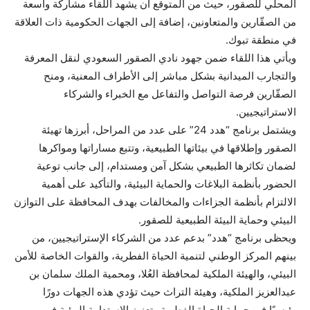
المحلي للصقور، حيث من المتوقع أن يشهد اللقاء مشاركة واسعة
من الصقّارين والمتعاونين، إضافة إلى الجهات الحكومية ذات العلاقة
في منطقة تبوك.
ويأتي هذا اللقاء ضمن جهود نادي الصقور السعودي لنقل المعرفة
والتجارب الميدانية بشكل مباشر إلى الأطراف المعنية، ومنح
الصقّارين فرصة التواصل والتفاعل مع الخبراء والشركاء
الاستراتيجيين.
ويشتمل برنامج “هدد 24” على عدد من المراحل، أبرزها تهيئة
الصقور وإطلاقها في بيئاتها الطبيعية، وتتبع مساراتها ومواكرها
لضمان تكاثرها الطبيعي بشكل آمن ومستدام، إلى جانب توعية
الحضور بأنظمة البلاغات والحماية البيئية، والتأكيد على أهمية
الالتزام بأنظمة الجزاءات والمخالفات بهدف المحافظة على التوازن
البيئي وحماية البيئة الطبيعية للصقور.
ويحظى برنامج “هدد” بدعم عدد من الشركاء الإستراتيجيين، من
بينهم المركز الوطني لتنمية الحياة الفطرية، والقوات الخاصة للأمن
البيئي، والهيئة الملكية لمحافظة العُلا، ومحمية الملك سلمان بن
عبدالعزيز الملكية، وهيئة التراث حيث تؤدي هذه الجهات دورًا
رئيسيًا في حماية الحياة الفطرية وتعزيز الاستدامة البيئية في