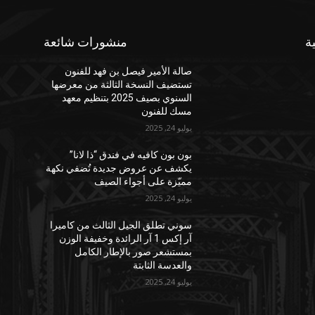
ة
منشورات شائعة
صالة الأمير فيصل بن فهد للفنون
تستضيف النسخة الثالثة من معرضها
السنوي بصيف 2025 بتنظيم معهد
مسك للفنون
يوليو 24, 2025
بون بون كافيه في فندق “ذا لانا”
يكشف عن عروض جديدة تُضفي نكهة
مميّزة على أجواء الصيف
يوليو 24, 2025
سوني تطلق الجيل الثالث من كاميرا
آر إكس 1 آر الرائدة وخفيفة الوزن
بمستشعر صور بالإطار الكامل
والعدسة الثابتة
يوليو 24, 2025