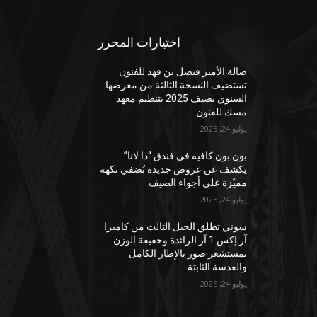
اختيارات المحرر
صالة الأمير فيصل بن فهد للفنون
تستضيف النسخة الثالثة من معرضها
السنوي بصيف 2025 بتنظيم معهد
مسك للفنون
يوليو 24, 2025
بون بون كافيه في فندق “ذا لانا”
يكشف عن عروض جديدة تُضفي نكهة
مميّزة على أجواء الصيف
يوليو 24, 2025
سوني تطلق الجيل الثالث من كاميرا
آر إكس 1 آر الرائدة وخفيفة الوزن
بمستشعر صور بالإطار الكامل
والعدسة الثابتة
يوليو 24, 2025