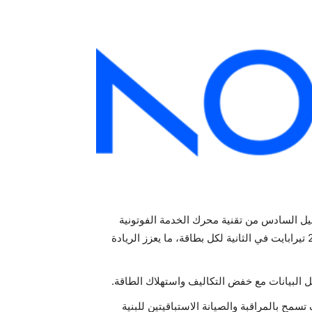
لجيل السادس من تقنية محرك الخدمة الفوتونية
فائق التماسك (PSE-6s) من نوكيا، الذي يتيح سعة تصل إلى 2.4 تيرابايت في الثانية لكل بطاقة، ما يعزز الريادة
ل البيانات مع خفض التكاليف واستهلاك الطاقة.
لياف تسمح بالمراقبة والصيانة الاستباقيتين للبنية