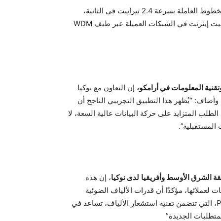
كذلك أثبتت تقنية PSE-6s من نوكيا، التي تقوم عليها بطاقات الخطوط العاملة بسرعة 2.4 تيرابيت في الثانية،
قدراتها الكاملة من خلال إتاحة حركة بيانات قدرها 6 × 400 غيغابيت إيثرنت في الشبكات العميلة عبر طيف WDM
وتقنية المعلومات في أرامكو،
إن التعاون مع نوكيا
 وأضاف: “يُظهر هذا التطبيق التجريبي الناجح أن
 الطلب المتزايد على حركة البيانات عالية السعة، لا
 المستقبلية”.
قة الشرق الأوسط وأفريقيا
لدى نوكيا
، إن هذه
ات لعملائها، مؤكدًا أن قدرات الألياف الضوئية
القائمة على تقنية محرك الخدمة الفوتونية فائق التماسك PSE-6، التي تتضمن تقنية استشعار الألياف، تساعد في
لمتطلبات الجديدة”