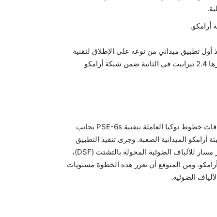
ية.
 أرامكو.
 أول تطبيق ميداني من نوعه على الإطلاق لتقنية
محرك الخدمة الفوتونية فائق التماسك PSE-6s بسعة كاملة قدرها 2.4 تيرابيت في الثانية ضمن شبكة أرامكو
وتمت في التطبيق تجربة سعة بلغت 2.4 تيرابيت في الثانية لبطاقات خطوط نوكيا العاملة بتقنية PSE-6s بجانب
PSE من نوكيا، وذلك في بيئة أرامكو الميدانية الصعبة. وجرى تنفيذ التطبيق
على البنية التحتية الحالية لشبكة الألياف الضوئية في أرامكو عبر مسار للألياف الضوئية المحولة بالتشتت (DSF)،
أرامكو. ومن المتوقع أن تعزز هذه الخطوة مستويات
لألياف الضوئية.