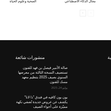
مجال الذكاء الاصطناعي
الصحية وعلوم الحياة
ة
منشورات شائعة
صالة الأمير فيصل بن فهد للفنون
تستضيف النسخة الثالثة من معرضها
السنوي بصيف 2025 بتنظيم معهد
مسك للفنون
يوليو 24, 2025
بون بون كافيه في فندق “ذا لانا”
يكشف عن عروض جديدة تُضفي نكهة
مميّزة على أجواء الصيف