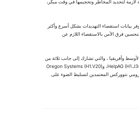
ازمة لتحديد المخاطر وتحجيمها في وقت مبكر،
شركة Threat Intelligence Feed 3.0 الذي يوفر بيانات استقصاء التهديدات بشكل أسرع وأكثر
التحسين فرق الأمن بالاستقصاء اللازم عن
وسط وأفريقيا ، والتي تشارك إلى جانب ثلاثة من
شركائها الموثوقين وهم Innovative Solutions (H1.M30)، وHelpAG (H1.J30)، وOregon Systems (H1.V20)
نوزومي نتووركس المعتمدين لتسليط الضوء على