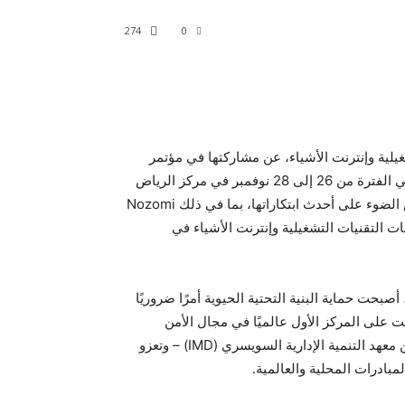
274
0
يلية وإنترنت الأشياء، عن مشاركتها في مؤتمر
ومعرض بلاك هات الشرق الأوسط وأفريقيا 2024، والذي يقام في الفترة من 26 إلى 28 نوفمبر في مركز الرياض
للمعارض والمؤتمرات. وخلال المشاركة، تسلط نوزومي نتوركس الضوء على أحدث ابتكاراتها، بما في ذلك Nozomi
كلها مصممة لتأمين بيئات التقنيات التشغيلية وإنترنت الأشياء في
ت حماية البنية التحتية الحيوية أمرًا ضروريًا
ت على المركز الأول عالميًا في مجال الأمن
السيبراني، وفقًا لتقرير التنافسية العالمي لعام 2024 الصادر عن معهد التنمية الإدارية السويسري (IMD) – وتعزو
مبادرات المحلية والعالمية.