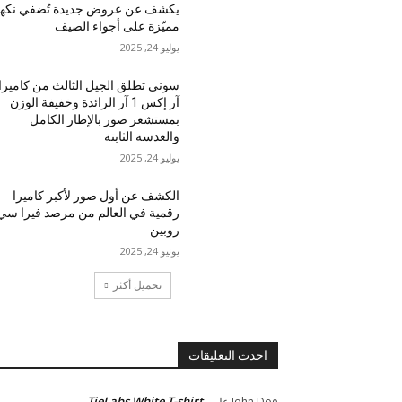
يكشف عن عروض جديدة تُضفي نكه
مميّزة على أجواء الصيف
يوليو 24, 2025
سوني تطلق الجيل الثالث من كاميرا
آر إكس 1 آر الرائدة وخفيفة الوزن
بمستشعر صور بالإطار الكامل
والعدسة الثابتة
يوليو 24, 2025
الكشف عن أول صور لأكبر كاميرا
رقمية في العالم من مرصد فيرا سي
روبين
يونيو 24, 2025
تحميل أكثر
احدث التعليقات
TieLabs White T-shirt
John Doe
على