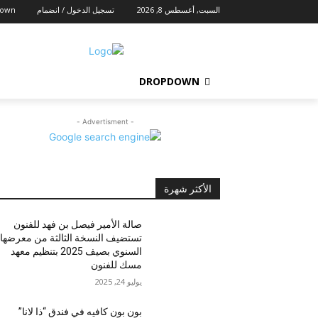
السبت, أغسطس 8, 2026
تسجيل الدخول / انضمام
down
DROPDOWN
- Advertisment -
الأكثر شهرة
صالة الأمير فيصل بن فهد للفنون
تستضيف النسخة الثالثة من معرضها
السنوي بصيف 2025 بتنظيم معهد
مسك للفنون
يوليو 24, 2025
بون بون كافيه في فندق “ذا لانا”