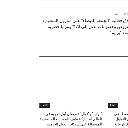
ة السابقة
اق فعالية “الجمعة البيضاء” على أمازون السعودية
مع عروض وخصومات تصل إلى 70% ومزايا حصرية
اء “برايم”
Tech
Tech
لاصطناعي
“نوكيا” و”توال” تعرضان أول تجربة في
التفاؤل
العالم لمشاركة طيف الموجات المليمترية
الرعاية
المستقلة على شبكات الجيل الخامس