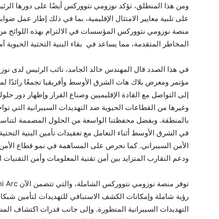
ومن هذا المنطلق، تؤكد نوزومي نتووركس أيضًا على دورها ا
على تلبية معايير الامتثال الإقليمية، بما في ذلك إطار عمل ضواب
منصة نوزومي نتووركس المؤسسات في الالتزام بهذه اللوائح من خل
المخاطر المتقدمة، مما يساعد في بقاء البنية التحتية الحيوية آمن
في هذا الصدد قال المهندس خالد الجامد، نائب الرئيس لدى نوزو
مؤتمر ومعرض بلاك هات الشرق الأوسط وأفريقيا تجمعًا رائدًا لم
إلى التواصل مع القادة الإقليميين وصناع القرار وإظهار دور حل
وغيرها من القطاعات الحيوية ضد التهديدات السيبرانية التي تواجه
بالمنطقة. وبفضل محفظتنا الواسعة من الحلول المصممة لتناس
في الشرق الأوسط أثناء التعامل مع تعقيدات تأمين البنية التحتية
ودعم التقارب المتزايد بين أمن تقنية المعلومات وأمن التقنيات ال
رؤية شاملة وإمكانات الكشف الاستباقي للتهديدات لتأمين شبكات 
التهديدات السيبرانية المتطورة. وإلى جانب قدرات اكتشاف الم