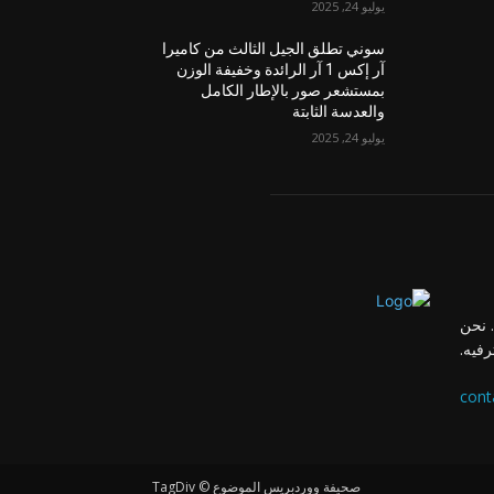
يوليو 24, 2025
سوني تطلق الجيل الثالث من كاميرا
آر إكس 1 آر الرائدة وخفيفة الوزن
بمستشعر صور بالإطار الكامل
والعدسة الثابتة
يوليو 24, 2025
 نحن
رفيه.
cont
صحيفة ووردبريس الموضوع © TagDiv