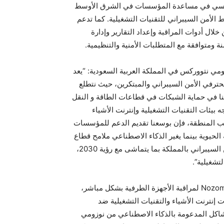
لرئيسي في مساعدة المؤسسات في الشرق الأوسط
ط الأمن السيبراني للتقنيات التشغيلية. كما تدعم
ال أدوات المراقبة وإعداد التقارير وإدارة
ة ومتوافقة مع المتطلبات الأمنية والتنظيمية.
مي نتووركس في المملكة العربية السعودية: “يعد
حترفي الأمن السيبراني والمبتكرين، حيث نتطلع
ولنا في حماية الشبكات في قطاعات الطاقة و النقل
 بيئات التقنيات التشغيلية وإنترنت الأشياء
ب المنطقة، فإن بوسعنا تقديم الدعم للمؤسسات
 الحيوية بينما يغير الذكاء الاصطناعي ملامح قطاع
الأمن السيبراني. كما نحرص على المساهمة في نمو قطاع الأمن السيبراني بالمملكة بما يتماشى مع رؤية 2030،
تشغيلية”.
توفر منصة نوزومي نتووركس الشاملة، والتي تتضمن الآن Nozomi Arc لمراقبة الأجهزة الطرفية بشكل مباشر،
إنترنت الأشياء والتقنيات التشغيلية ضد
شاكل المدعومة بالذكاء الاصطناعي من نوزومي