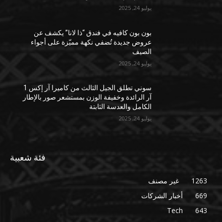
يوليو 24, 2025
بون بون كافيه في فندق “ذا لانا” يكشف عن
عروض جديدة تُضفي نكهة مميّزة على أجواء
الصيف
يوليو 24, 2025
سوني تطلق الجيل الثالث من كاميرا آر إكس 1
آر الرائدة وخفيفة الوزن بمستشعر صور بالإطار
الكامل والعدسة الثابتة
يوليو 24, 2025
فئة شعبية
1263
غير مصنف
669
أخبار الشركات
Tech
643