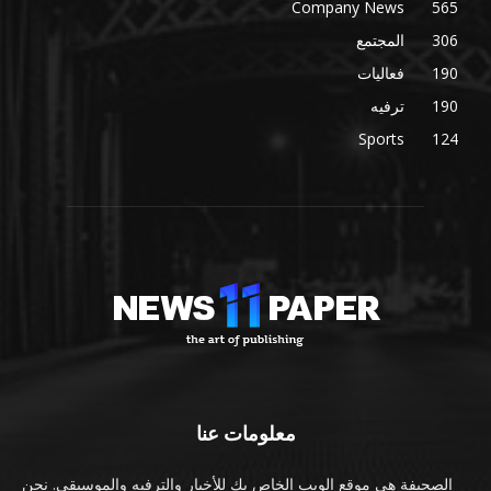
Company News
565
306
المجتمع
190
فعاليات
190
ترفيه
Sports
124
معلومات عنا
الصحيفة هي موقع الويب الخاص بك للأخبار والترفيه والموسيقى. نحن