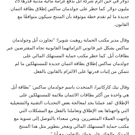
دولار في حين ألزم شركة أبل بدفع غرامة مالية مدنية قدرها 25
مليون دولار. كما حظر على جولدمان ساكس إطلاق بطاقة ائتمان
جديدة ما لم تقدم خطة موثوقة بأن المنتج سيكون متوافقًا مع
القانون.
وقال مدير مكتب الحماية روهيت شوبرا: “تجاوزت أبل وجولدمان
ساكس بشكل غير قانوني التزاماتهما القانونية تجاه المقترضين عبر
بطاقات أبل. كما حظر مكتب حماية المستهلك المالي على
جولدمان ساكس إطلاق بطاقة ائتمان جديدة للمستهلكين ما لم
تتمكن من إثبات قدرتها على الالتزام بالقانون بالفعل.
وقال نيك كاركاتيرا، المتحدث باسم جولدمان ساكس: “بطاقة أبل
هي واحدة من أكثر بطاقات الائتمان ملائمة للمستهلكين على
الإطلاق. لقد عملنا بجد لمعالجة بعض التحديات التقنية والتشغيلية
التي واجهناها بعد الإطلاق وتعاملنا بالفعل مع المشكلات التي
واجهت العملاء المتضررين. ونحن سعداء بالتوصل إلى تسوية مع
مكتب حماية المستهلك المالي ونفخر بتطوير مثل هذا المنتج
المبتكر والحائز على جوائز بالتعاون مع أبل”.