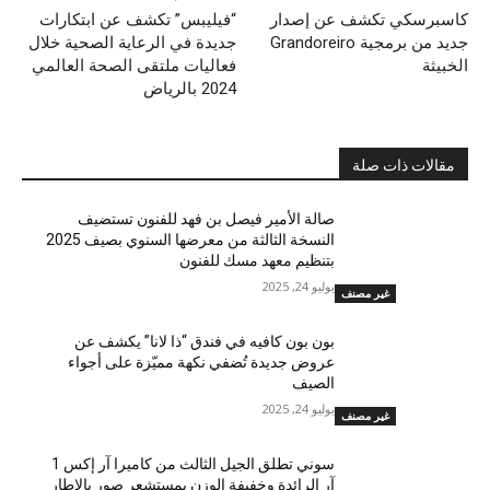
كاسبرسكي تكشف عن إصدار
“فيليبس” تكشف عن ابتكارات
جديد من برمجية Grandoreiro
جديدة في الرعاية الصحية خلال
الخبيثة
فعاليات ملتقى الصحة العالمي
2024 بالرياض
مقالات ذات صلة
صالة الأمير فيصل بن فهد للفنون تستضيف
النسخة الثالثة من معرضها السنوي بصيف 2025
بتنظيم معهد مسك للفنون
يوليو 24, 2025
غير مصنف
بون بون كافيه في فندق “ذا لانا” يكشف عن
عروض جديدة تُضفي نكهة مميّزة على أجواء
الصيف
يوليو 24, 2025
غير مصنف
سوني تطلق الجيل الثالث من كاميرا آر إكس 1
آر الرائدة وخفيفة الوزن بمستشعر صور بالإطار