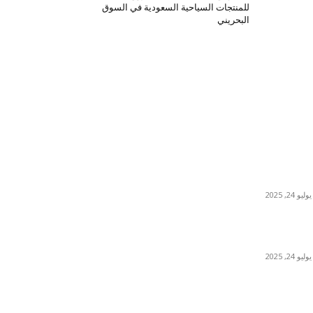
للمنتجات السياحية السعودية في السوق
البحريني
اختيارات المحرر
صالة الأمير فيصل بن فهد للفنون تستضيف النسخة
الثالثة من معرضها السنوي بصيف 2025 بتنظيم معهد
مسك للفنون
يوليو 24, 2025
بون بون كافيه في فندق “ذا لانا” يكشف عن عروض
جديدة تُضفي نكهة مميّزة على أجواء الصيف
يوليو 24, 2025
سوني تطلق الجيل الثالث من كاميرا آر إكس 1 آر
الرائدة وخفيفة الوزن بمستشعر صور بالإطار الكامل