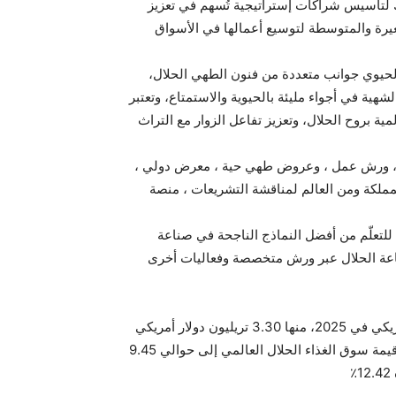
مؤسسات وهيئات من 120 دولة ، وذلك لتأسيس شراكات إستراتيجية تُسهم في تعزيز
غيرة والمتوسطة لتوسيع أعمالها في الأسواق
لحيوي جوانب متعددة من فنون الطهي الحلال،
ية في أجواء مليئة بالحيوية والاستمتاع، وتعتبر
ية بروح الحلال، وتعزيز تفاعل الزوار مع التراث
ة، ورش عمل ، وعروض طهي حية ، معرض دولي ،
لمملكة ومن العالم لمناقشة التشريعات ، منصة
ودي والعالمي للتعلّم من أفضل النماذج الناجحة في صناعة
2، قادة المستقبل في صناعة الحلال عبر ورش متخصصة وفعاليات أخرى
ومن المتوقع وصول حجم سوق الحلال إلى 7.7 تريليون دولار أمريكي في 2025، منها 3.30 تريليون دولار أمريكي
في سوق الغذاء والمشروبات الحلال العالمي، كما بتوقع وصول قيمة سوق الغذاء الحلال العالمي إلى حوالي 9.45