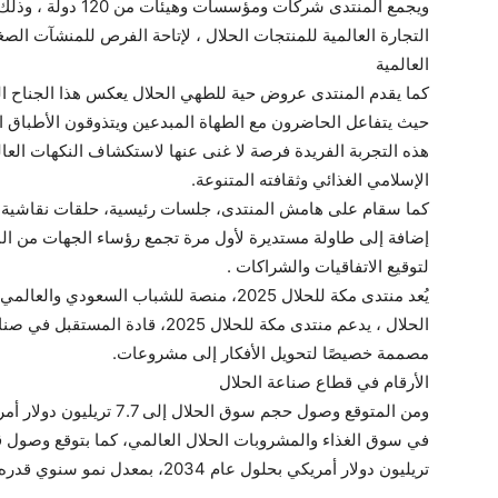
ويجمع المنتدى شركات و
التجارة العالمية للمنتجات الحلال ، لإتاحة الفرص للمنشآت الص
العالمية
كما يقدم المنتدى عروض حية للطهي الحلال يعكس هذا الجناح ا
حيث يتفاعل الحاضرون مع الطهاة المبدعين ويتذوقون الأطباق الشه
هذه التجربة الفريدة فرصة لا غنى عنها لاستكشاف النكهات العالم
الإسلامي الغذائي وثقافته المتنوعة.
كما سقام على هامش المنتدى، جلسات رئيسية، حلقات نقاشي
إضافة إلى طاولة مستديرة لأول مرة تجمع رؤساء الجهات من ا
لتوقيع الاتفاقيات والشراكات .
يُعد منتدى مكة للحلال 2025، منصة للشباب السع
الحلال ، يدعم منتدى مكة للحلال 025
مصممة خصيصًا لتحويل الأفكار إلى مشروعات.
الأرقام في قطاع صناعة الحلال
تريليون دولار أمريكي بحلول عام 2034، بمعدل نمو سنوي قدره 12.42٪