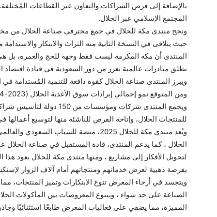
بالإضافة إلى فرص الشراكات والتعاون عبر القطاعات المُختلفة. 
المجتمع الإسلامي عبر الحلال.
ونجح منتدى مكة للحلال في جمع محترفي صناعة الحلال من مختلف
حيث يتلاقى في النسخة الثانية منه التراث والابتكار والاستدامة م
المنتدى أن مكة المكرمة ليست فقط وجهة للحج والعمرة، بل ه
تطلق مبادرات عالمية تعزز من دور السعودية في قيادة اقتصاد ا
ويبرز المنتدى صناعة الحلال كقوة دافعة للتنمية المُستدامة في 
ويجمع المنتدى شركات ومؤسسات 
للمنتجات الحلال، وإتاحة الفرص للناشئة منها لتوسيع أعمالها في 
ويُعد منتدى مكة للحلال 2025، منصة للشباب ا
الحلال ، كما يدعم المنتدى، قادة المستقبل في صناعة الحلال
لتحويل الأفكار إلى مشاريع ، ومنها منتدى مكة للحلال يعود هذا 
بفرصة ذهبية لعرض خدماتهم ومنتجاتهم أمام آلاف الزوار لإستك
ويتجسد في أرجاء المعرض تنوع الابتكارات وتميز المنتجات، مما 
الصناعة على حد سواء ، وتتنوع المعروضات بين المأكولات الحلال
المميزة، مما يضفي على فعاليات المعرض طابعًا استثنائيًا وجاذب