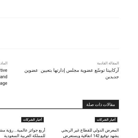
شارك
المقالة القادمة
الماد
آركابيتا توسّع عضوية مجلس إدارتها بتعيين عضوين
tive
جديدين
 and
rage
مقالات ذات صلة
أخبار الشركات
أخبار الشركات
المعرض الدولي للقطاع غير الربحي
أربع جوائز عالمية… رؤية مش
يشهد توقيع 142 اتفاقية ويستعرض
للمملكة العربية السعودية