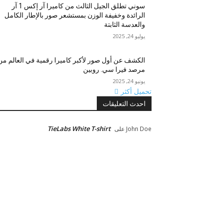
سوني تطلق الجيل الثالث من كاميرا آر إكس 1 آر
الرائدة وخفيفة الوزن بمستشعر صور بالإطار الكامل
والعدسة الثابتة
يوليو 24, 2025
الكشف عن أول صور لأكبر كاميرا رقمية في العالم من
مرصد فيرا سي. روبين
يونيو 24, 2025
تحميل أكثر
احدث التعليقات
TieLabs White T-shirt
John Doe
على