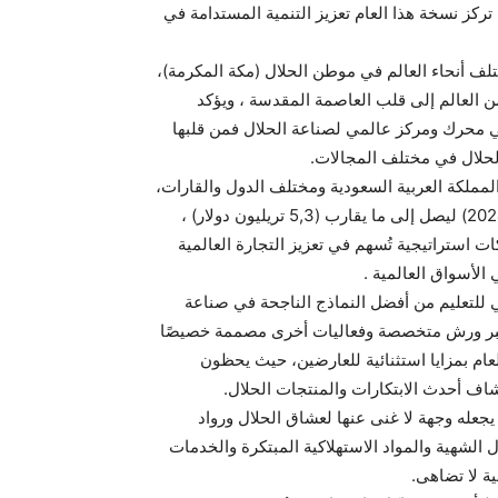
تركز نسخة هذا العام تعزيز التنمية المستدامة في
 أنحاء العالم في موطن الحلال (مكة المكرمة)،
ن العالم إلى قلب العاصمة المقدسة ، ويؤكد
ي محرك ومركز عالمي لصناعة الحلال فمن قلبها
لحلال في مختلف المجالات.
المملكة العربية السعودية ومختلف الدول والقارات،
ومن المتوقع نمو إجمالي إيرادات سوق الأغذية الحلال (2023-2024) ليصل إلى ما يقارب (5,3 تريليون دولار) ،
من 150 دولة لتأسيس شراكات استراتيجية تُسهم في تعزيز التجارة العالمية
الأسواق العالمية .
لسعودي والعالمي للتعليم من أفضل النماذج الناجحة في صناعة
 عبر ورش متخصصة وفعاليات أخرى مصممة خصيصًا
العام بمزايا استثنائية للعارضين، حيث يحظون
شاف أحدث الابتكارات والمنتجات الحلال.
يجعله وجهة لا غنى عنها لعشاق الحلال ورواد
 الشهية والمواد الاستهلاكية المبتكرة والخدمات
ية لا تضاهى.