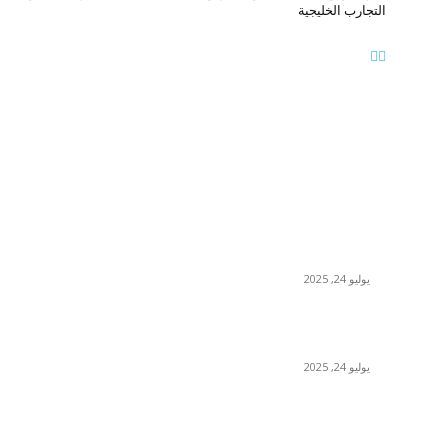
التجارب الخليجية
ة
منشورات شائعة
صالة الأمير فيصل بن فهد للفنون تستضيف النسخة
الثالثة من معرضها السنوي بصيف 2025 بتنظيم معهد
مسك للفنون
يوليو 24, 2025
بون بون كافيه في فندق “ذا لانا” يكشف عن عروض
جديدة تُضفي نكهة مميّزة على أجواء الصيف
يوليو 24, 2025
سوني تطلق الجيل الثالث من كاميرا آر إكس 1 آر
الرائدة وخفيفة الوزن بمستشعر صور بالإطار الكامل