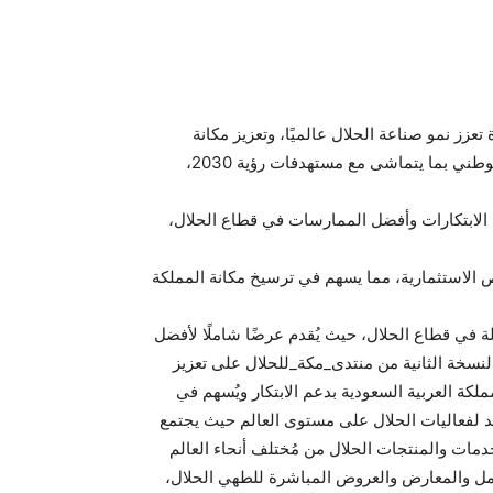
ار وتقنيات جديدة تعزز نمو صناعة الحلال عالميًا، وتعزيز مكانة
المملكة العربية السعودية كوجهة رائدة للقطاع لتنويع الاقتصاد الوطني بما يتماشى مع مستهدفات رؤية 2030،
ث الابتكارات وأفضل الممارسات في قطاع الحلال،
رص الاستثمارية، مما يسهم في ترسيخ مكانة المملكة
ة في قطاع الحلال، حيث يُقدم عرضًا شاملًا لأفضل
النسخة الثانية من منتدى_مكة_للحلال على تعزيز
ملكة العربية السعودية بدعم الابتكار ويُسهم في
يد لفعاليات الحلال على مستوى العالم حيث يجتمع
مات والمنتجات الحلال من مُختلف أنحاء العالم
ل والمعارض والعروض المباشرة للطهي الحلال،