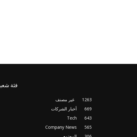
فئة شعبي
1263
غير مصنف
669
أخبار الشركات
Tech
643
Company News
565
306
المجتمع