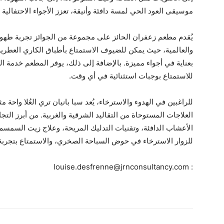
موسيقى العود الحي لمسة دافئة وأنيقة، تعزز الأجواء الاحتفالية 
يُقدم مطعم زعفران الحائز على مجموعة من الجوائز تجربة طهو تا
والعالمية، حيث يمكن للضيوف الاستمتاع بأطباق الكاري العطرية
بعناية في أجواء مميزة. بالإضافة إلى ذلك، يوفر المطعم خدمة ال
للاستمتاع بوجبات استثنائية في أي وقت.
للراغبين في الهدوء والاسترخاء، يُعد سبا بانيان تري العُلا واحة 
العلاجات المستوحاة من التقاليد الشرقية والغربية. من أبرز التج
الأعشاب الدافئة، وتقنيات التدليك المريحة، وعلاج زيت السمسم 
للزوار الاسترخاء في حوض السباحة الصخري، والاستمتاع بتجربة ا
: louise.desfrenne@jrnconsultancy.com