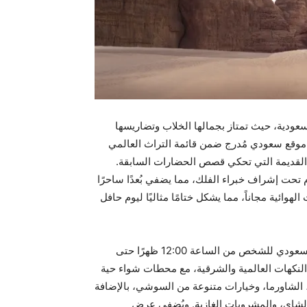
السعودية، حيث تمتاز بجمالها الخلاب وتضاريسها
موقع سعودي مُدرج ضمن قائمة التراث العالمي
القديمة التي تحكي قصص الحضارات السابقة.
تحت إشراف خبراء الفلك، مما يضفي بُعدًا ساحرًا
وائية مجاناً، مما يشكل ختامًا مثاليًا ليوم حافل
تبدأ إحتفالات عيد الفطر مع برنش حصري بسعر 350++ ريال للسعودي للشخص من الساعة 12:00 ظهرًا حتى
 النكهات العالمية والشرقية، مع محطات شواء حية
ر، الشاورما، وخيارات متنوعة من السوشي، بالإضافة
 الشاي، والمشروبات الغازية. ويُضفي عرض