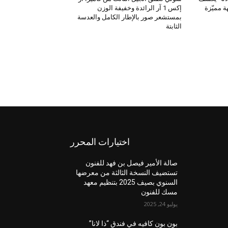
 مميّزة
إكس 1 آر الرائدة وخفيفة الوزن
بمستشعر صور بالإطار الكامل والعدسة
الثابتة
اختيارات المحرر
صالة الأمير فيصل بن فهد للفنون
تستضيف النسخة الثالثة من معرضها
السنوي بصيف 2025 بتنظيم معهد
مسك للفنون
يوليو 24, 2025
بون بون كافيه في فندق “ذا لانا”