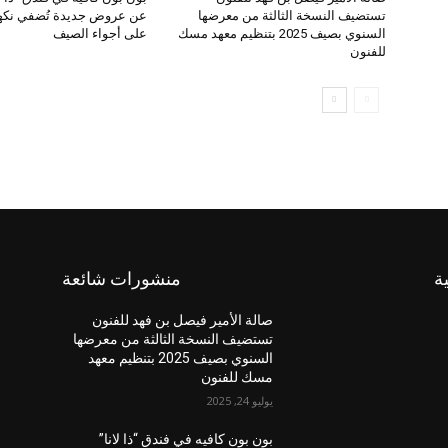
تستضيف النسخة الثالثة من معرضها
عن عروض جديدة تُضفي نكهة
السنوي بصيف 2025 بتنظيم معهد مسك
على أجواء الصيف
للفنون
ة
منشورات شائعة
صالة الأمير فيصل بن فهد للفنون
تستضيف النسخة الثالثة من معرضها
السنوي بصيف 2025 بتنظيم معهد
مسك للفنون
يوليو 24, 2025
بون بون كافيه في فندق “ذا لانا”