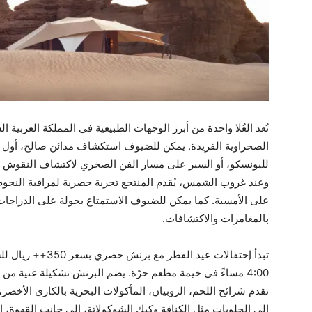
تُعد العُلا واحدة من أبرز الوجهات الطبيعية في المملكة العربية 
الصحراوية الفريدة. يمكن للضيوف استكشاف مدائن صالح، أول 
لليونسكو، أو السير على مسار الفن الصخري لاكتشاف النقوش 
وعند غروب الشمس، يُقدم المنتجع تجربة حصرية لمراقبة النجوم 
على الأمسية. كما يمكن للضيوف الاستمتاع بجولة على الدراجات اله
بالمغامرات والاكتشافات.
4:00 مساءً في خيمة مطعم حرّة. يضم البرنش تشكيلة غنية من
تقدم شرائح اللحم، الروبيان، المأكولات البحرية بالكاري الأخض
إلى الحلويات مثل الكنافة وكيك الشوكولاتة، إلى جانب القهوة،