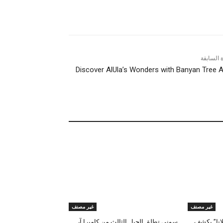
ة السابقة
Discover AlUla’s Wonders with Banyan Tree A
غير مصنف
غير مصنف
لانا” يكشف
سوني تطلق الجيل الثالث من كاميرا آر