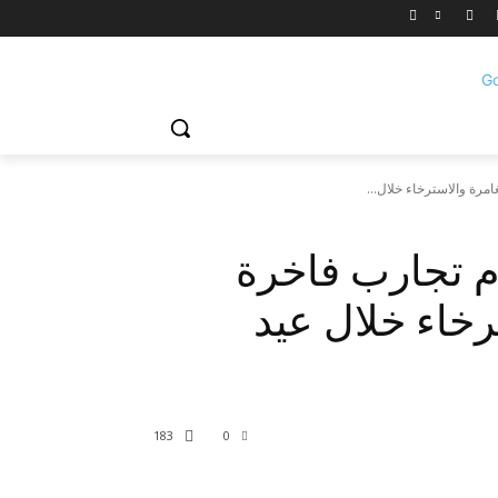
غامرة والاسترخاء خلال...
دّم تجارب فاخرة
رخاء خلال عيد
183
0