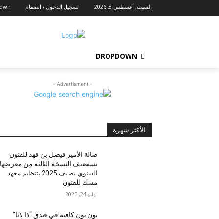
السبت, أغسطس 8, 2026
تسجيل الدخول / انضمام
down
DROPDOWN
- Advertisment -
الأكثر شهرة
صالة الأمير فيصل بن فهد للفنون
تستضيف النسخة الثالثة من معرضها
السنوي بصيف 2025 بتنظيم معهد
مسك للفنون
يوليو 24, 2025
بون بون كافيه في فندق “ذا لانا”