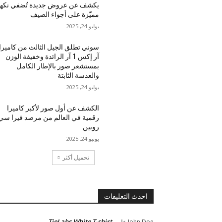
يكشف عن عروض جديدة تُضفي نكه
مميّزة على أجواء الصيف
يوليو 24, 2025
سوني تطلق الجيل الثالث من كاميرا
آر إكس 1 آر الرائدة وخفيفة الوزن
بمستشعر صور بالإطار الكامل
والعدسة الثابتة
يوليو 24, 2025
الكشف عن أول صور لأكبر كاميرا
رقمية في العالم من مرصد فيرا سي
روبين
يونيو 24, 2025
تحميل أكثر
احدث التعليقات
TieLabs White T-shirt
John Doe
على