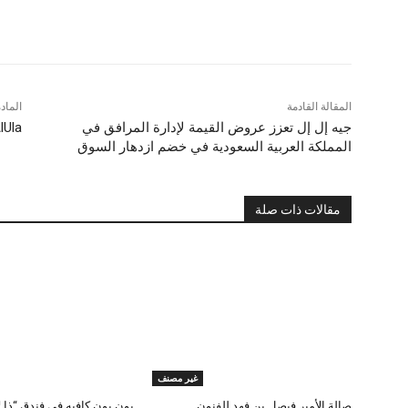
شارك
المقالة القادمة
الماد
جيه إل إل تعزز عروض القيمة لإدارة المرافق في
lUla
المملكة العربية السعودية في خضم ازدهار السوق
مقالات ذات صلة
غير مصنف
صالة الأمير فيصل بن فهد للفنون
بون بون كافيه في فندق “ذا 