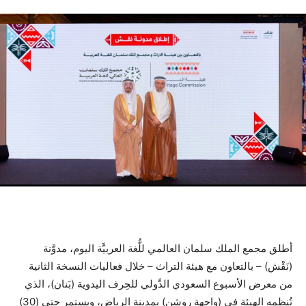
أطلق مجمع الملك سلمان العالمي للُّغة العربيَّة اليوم، مدوَّنة
(نَقْش) – بالتعاون مع هيئة التراث – خلال فعاليات النسخة الثانية
من معرض الأسبوع السعودي الدَّولي للحِرف اليدوية (بَنان)، الذي
تُنظمه الهيئة في (واجهة روشن) بمدينة الرياض، ويستمر حتى (30)