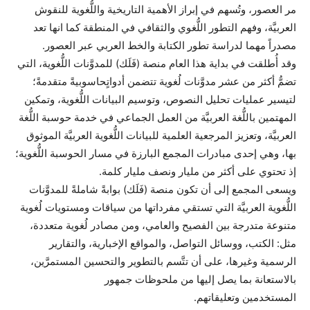
مر العصور، وتُسهم في إبراز الأهمية التاريخية واللُّغوية للنقوش
العربيَّة، وفهم التطور اللُّغوي والثقافي في المنطقة كما انها تعد
مصدراً مهما لدراسة تطور الكتابة والخط العربي عبر العصور.
وقد أُطلقت في بداية هذا العام منصة (فَلَك) للمدوَّنات اللُّغوية، التي
تضمُّ أكثر من عشر مدوَّنات لُغوية تتضمن أدواتٍحاسوبيةً متقدمةً؛
لتيسير عمليات تحليل النصوص، وتوسيم البيانات اللُّغوية، وتمكين
المهتمين باللُّغة العربيَّة من العمل الجماعي في خدمة حوسبة اللُّغة
العربيَّة، وتعزيز المرجعية العلمية للبيانات اللُّغوية العربيَّة الموثوق
بها، وهي إحدى مبادرات المجمع البارزة في مسار الحوسبة اللُّغوية؛
إذ تحتوي على أكثر من مليار ونصف مليار كلمة.
ويسعى المجمع إلى أن تكون منصة (فَلَك) بوابةً شاملةً للمدوَّنات
اللُّغوية العربيَّة التي تستقي مفرداتها من سياقات ومستويات لُغوية
متنوعة متدرجة بين الفصيح والعامي، ومن مصادر لُغوية متعددة،
مثل: الكتب، ووسائل التواصل، والمواقع الإخبارية، والتقارير
الرسمية وغيرها، على أن تتَّسم بالتطوير والتحسين المستمرَّين،
بالاستعانة بما يصل إليها من ملحوظات جمهور
المستخدمين وتعليقاتهم.