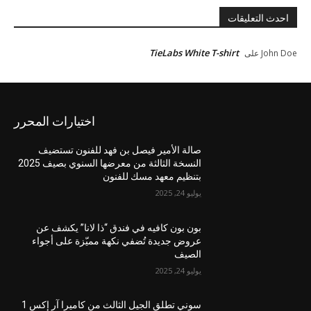
احدث التعليقات
TieLabs White T-shirt
John Doe
على
اختيارات المحرر
صالة الأمير فيصل بن فهد للفنون تستضيف
النسخة الثالثة من معرضها السنوي بصيف 2025
بتنظيم معهد مسك للفنون
يوليو 24, 2025
بون بون كافيه في فندق “ذا لانا” يكشف عن
عروض جديدة تُضفي نكهة مميّزة على أجواء
الصيف
يوليو 24, 2025
سوني تطلق الجيل الثالث من كاميرا آر إكس 1