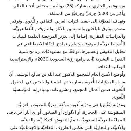
من نوفمبر الجاري، بمشاركة (25) دولةً من مختلف أنحاء العالم،
وأكثر من (500) حِرفيٍّ وحِرفيَّةٍ من المملكة.
وتهدف المدوَّنة إلى حفظ التراث العربي الثقافي واللُّغوي، وتوفير
مصدر موثوق للباحثين والمهتمين بالآثار، والتاريخ، واللُّغةالعربيَّة،
والدراسات المقارنة، إضافةً إلى تعزيز المرجعية العلمية للبيانات
اللُّغوية العربيَّة الموثوقة، وتطوير نماذج الذكاء الاصطناعي في
تحليل النقوش وتفسيرها؛ توافقًا مع مستهدفات برنامج تنمية
القدرات البشرية (أحد برامج رؤية السعودية 2030)، والإستراتيجية
الوطنية للثقافة.
وأوضح الأمين العام للمجمع الدكتور عبد الله بن صالح الوشمي أنَّ
مسار المدوَّنات اللُّغوية مسار يخدم العلماء والباحثين في الحقول
اللُّغوية، ضمن أعمال المجمع، ومشروعاته، ومبادراته المؤسسيَّة
اللُّغوية.
ومدوَّنة (نَقْش) هي مدوَّنة لُغوية موثَّقة بصريًّا للنصوص العربيَّة
المنقوشة على الحجارة، أو الألواح، أو الصخور، أو أي آثار أخرى في
المملكة العربيَّة السعوديَّة، تضمُّ النقوش التذكاريَّة، والدينيَّة،
والأدبيَّة، والتجاريَّة التي تعكس الظروف الثقافيَّة والاجتماعيَّة على