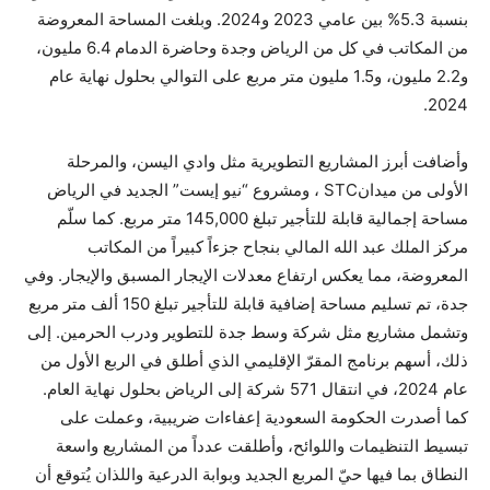
بنسبة 5.3% بين عامي 2023 و2024. وبلغت المساحة المعروضة
من المكاتب في كل من الرياض وجدة وحاضرة الدمام 6.4 مليون،
و2.2 مليون، و1.5 مليون متر مربع على التوالي بحلول نهاية عام
2024.
وأضافت أبرز المشاريع التطويرية مثل وادي اليسن، والمرحلة
الأولى من ميدانSTC ، ومشروع “نيو إيست” الجديد في الرياض
مساحة إجمالية قابلة للتأجير تبلغ 145,000 متر مربع. كما سلّم
مركز الملك عبد الله المالي بنجاح جزءاً كبيراً من المكاتب
المعروضة، مما يعكس ارتفاع معدلات الإيجار المسبق والإيجار. وفي
جدة، تم تسليم مساحة إضافية قابلة للتأجير تبلغ 150 ألف متر مربع
وتشمل مشاريع مثل شركة وسط جدة للتطوير ودرب الحرمين. إلى
ذلك، أسهم برنامج المقرّ الإقليمي الذي أطلق في الربع الأول من
عام 2024، في انتقال 571 شركة إلى الرياض بحلول نهاية العام.
كما أصدرت الحكومة السعودية إعفاءات ضريبية، وعملت على
تبسيط التنظيمات واللوائح، وأطلقت عدداً من المشاريع واسعة
النطاق بما فيها حيّ المربع الجديد وبوابة الدرعية واللذان يُتوقع أن