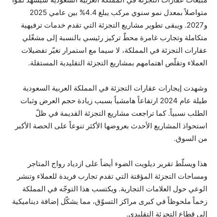
متواصلاً بمعدل نمو سنوي مركب يبلغ 4.4% بين عامي 2025
و2027. ويبقى تطوير مشاريع التجزئة التي تقدم خدمات ترفيهية
متكاملة وتجارب غامرة محطّ تركيز رئيسي بالنسبة إلى مشغّلي
عقارات التجزئة في المملكة، لا سيما مع استمرار تغيّر تفضيلات
العملاء وتقلّص اهتمامهم بمشاريع التجزئة التقليدية المستقلة.
وشهدت إيجارات عقارات التجزئة في المملكة العربية السعودية
طيلة عام 2024 ارتفاعاً هامشياً بسبب زيادة حجم العرض وثبات
الطلب نسبياً. كما تراجعت مشاريع التجزئة القديمة في ظلّ
استحواذ المشاريع الأحدث بعروضها الأكثر تنوعاً على الحصة الأكبر
من السوق.
هذا ويسلّط تقرير ديلويت الضوء أيضاً على ازدياد رواج المتاجر
ومساحات التجزئة المؤقتة التي تقدم تجارب فريدة للعملاء وتنشر
الوعي حول العلامات التجارية. ويكتسب هذا التوجّه في المملكة
زخماً ملحوظاً في كبرى مراكز التسوّق، مما يشكّل إضافة ديناميكية
إلى قطاع التجزئة التقليدي.