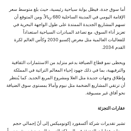
أما سوق جدة، فيظل بوابة سياحية رئيسية، حيث بلغ متوسط سعر
الإقامة اليومي في المدينة الساحلية 680 ريالاً. ومن المتوقع أن
تسهم المشاريع الجديدة الممتدة على طول الواجهة البحرية في
تعزيز أداء السوق، مع تصاعد المبادرات السياحية استعداداً
للفعاليات العالمية مثل معرض إكسبو 2030 وكأس العالم لكرة
القدم 2034.
ويحظى نمو قطاع الضيافة بدعم متزايد من الاستثمارات الثقافية
والترفيهية، بما في ذلك جهود إحياء المعالم التراثية في المملكة
وإطلاق وجهات جديدة مثل العلا ومشروع المربع الجديد. كما يُنتظر
أن ترتقي المشاريع الضخمة مثل نيوم وأمالا بمستوى سوق الضيافة
نحو آفاق غير مسبوقة.
عقارات التجزئة
تشير تقديرات شركة أكسفورد إكونوميكس إلى أنّ إجمالي حجم
مبيعات عقارات التجزئة في المملكة العربية السعودية سيشهد نمواً