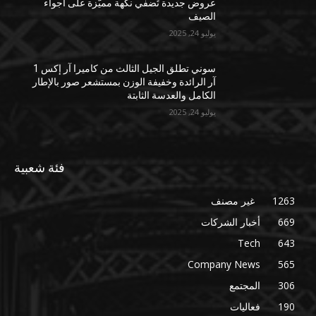
عروض جديدة تُضفي نكهة مميّزة على أجواء
الصيف
يوليو 24, 2025
سوني تطلق الجيل الثالث من كاميرا آر إكس 1
آر الرائدة وخفيفة الوزن بمستشعر صور بالإطار
الكامل والعدسة الثابتة
يوليو 24, 2025
فئة شعبية
1263
غير مصنف
669
أخبار الشركات
Tech
643
Company News
565
306
المجتمع
190
فعاليات