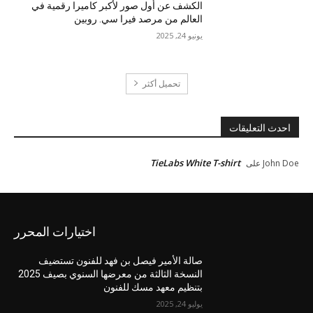
الكشف عن أول صور لأكبر كاميرا رقمية في
العالم من مرصد فيرا سي. روبين
يونيو 24, 2025
تحميل أكثر
احدث التعليقات
TieLabs White T-shirt
John Doe
على
اختيارات المحرر
صالة الأمير فيصل بن فهد للفنون تستضيف
النسخة الثالثة من معرضها السنوي بصيف 2025
بتنظيم معهد مسك للفنون
يوليو 24, 2025