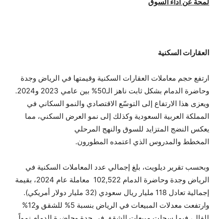
لمحة عن أداء السوق
العقارات السكنية
ارتفع حجم معاملات العقارات السكنية وقيمتها في الرياض وجدة
وحاضرة الدمام بشكل ثابت ناهز الـ50% بين عامي 2023 و2024.
ويعزى هذا الارتفاع إلى التوسّع الاقتصادي والنمو السكاني في
المملكة العربية السعودية وكذلك إلى نمو العرض السكني، مما
يعكس النضج المتزايد للسوق والنهج المرحلي
المخطط والمدروس الذي اعتمده المطورون.
وبحسب تقرير ديلويت، بلغ إجمالي عدد المعاملات السكنية في
الرياض وجدة وحاضرة الدمام 102,522 معاملة عام 2024، بقيمة
إجمالية تعادل 118 مليار ريال سعودي (32 مليار دولار أمريكي).
وارتفعت معدلات المبيعات في الرياض بنسبة 5% للشقق و12%
للفلل، فيما سجلت مبيعات الشقق في جدة وحاضرة الدمام نمواً