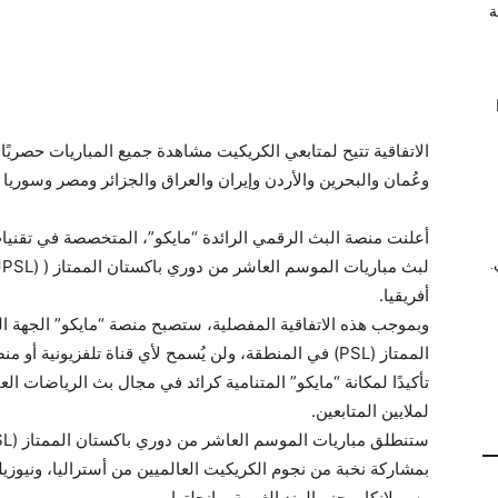
ة
الاتفاقية تتيح لمتابعي الكريكيت مشاهدة جميع المباريات حصريً
وعُمان والبحرين والأردن وإيران والعراق والجزائر ومصر وسوريا و
.
ل
أفريقيا.
وبموجب هذه الاتفاقية المفصلية، ستصبح منصة “مايكو” الجهة ا
الممتاز (PSL) في المنطقة، ولن يُسمح لأي قناة تلفزيونية 
تأكيدًا لمكانة “مايكو” المتنامية كرائد في مجال بث الرياضات ال
لملايين المتابعين.
بمشاركة نخبة من نجوم الكريكيت العالميين من أستراليا، ونيوزيلن
وسريلانكا، وجزر الهند الغربية، وإنجلترا.