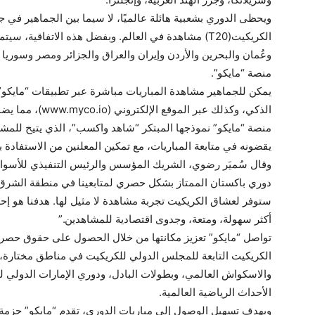
ويحظى الدوري بشعبية هائلة عالميًا، لا سيما بين الجماهير في ج
الكريكيت(T20) مشاهدة في العالم. وبفضل هذه الاتفاقية
وعُمان والبحرين والأردن وإيران والعراق والجزائر ومصر وسوريا و
منصة “مايكو”.
الذكي، وكذلك عبر 
منصة “مايكو” نموذجها المبتكر “شاهد واكسب”، الذي يتيح للم
يقضونه في متابعة المباريات، مع تمكين المعلنين من الاستفادة 
وقال سُميَر رضوي، الشريك المؤسس والرئيس التنفيذي للأسواق ا
دوري باكستان الممتاز بشكل حصري لمتابعينا في منطقة الشرق ا
ستوفر لعشاق الكريكيت تجربة مشاهدة لا مثيل لها. هدفنا هو إ
أكثر سهولة، ومتعة، وجدوى اقتصادية للمشاهدين.”
تواصل “مايكو” تعزيز مكانتها من خلال الحصول على حقوق حصري
الكريكيت التابعة للمجلس الدولي للكريكيت في مناطق مختارة، و
والاسكواش العالمي، وبطولات البادل، ودوري الإمارات الدولي لل
الأحداث الرياضية العالمية.
وبهدف تسهيل الوصول إلى مباريات الدوري، تقدم “مايكو” حزمة