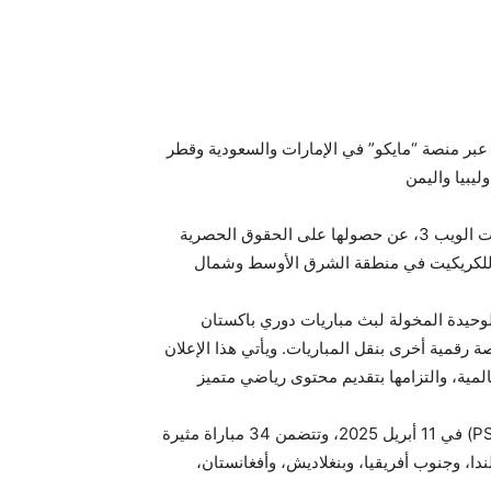
ا عبر منصة “مايكو” في الإمارات والسعودية وقطر
ليبيا واليمن
أعلنت منصة البث الرقمي الرائدة “مايكو”، المتخصصة في تقنيات الويب 3، عن حصولها على الحقوق الحصرية
بث مباريات الموسم العاشر من دوري باكستان الممتاز ( (PSLللكريكيت في منطقة الشرق الأوسط وشمال
لوحيدة المخولة لبث مباريات دوري باكستان
أو منصة رقمية أخرى بنقل المباريات. ويأتي هذا الإعلان
عالمية، والتزامها بتقديم محتوى رياضي متميز
ستنطلق مباريات الموسم العاشر من دوري باكستان الممتاز (PSL) في 11 أبريل 2025، وتتضمن 34 مباراة مثيرة
دا، وجنوب أفريقيا، وبنغلاديش، وأفغانستان،