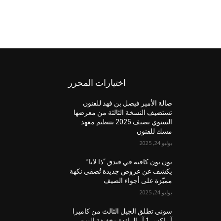
اختيارات المحرر
صالة الأمير فيصل بن فهد للفنون
تستضيف النسخة الثالثة من معرضها
السنوي بصيف 2025 بتنظيم معهد
مسك للفنون
يوليو 24, 2025
بون بون كافيه في فندق “ذا لانا”
يكشف عن عروض جديدة تُضفي نكهة
مميّزة على أجواء الصيف
يوليو 24, 2025
سوني تطلق الجيل الثالث من كاميرا
آر إكس 1 آر الرائدة وخفيفة الوزن