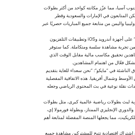
نوب آسيا، مما عزّز مكانته كواحد من أكثر بطولات
، سيتمكن المتابعون في الإمارات والسعودية وقطر
ليبيا واليمن من متابعة جميع المباريات حصريًا عبر
يمكن للجماهير مشاهدة المباريات مباشرة عبر تطبيقات “مايكو” على أجهزة أندرويد وiOS وتطبيقات التلفزيون
الموقع الإلكتروني (www.myco.io)، مما يضمن تجربة مشاهدة سلسة ومتكاملة. كما ستوفر
شاهدين تحقيق مكاسب مالية مقابل الوقت الذي
بشكل فعّال من اهتمام المشاهدين.
لناشئة في “مايكو”: “نحن سعداء للغاية بتقديم
لأوسط وشمال أفريقيا. هذه الاتفاقية المفصلية
حداث نقلة نوعية في بث المحتوى الرياضي وجعله
ة لبث بطولات رياضية عالمية كبرى، مثل بطولات
الدوري الإنجليزي الممتاز، وبطولة فورمولا إي،
كريكيت، مما يجعلها المنصة المفضلة لمتابعة أهم
 اشتراك اقتصادية تتيح للمشتركين مشاهدة جميع