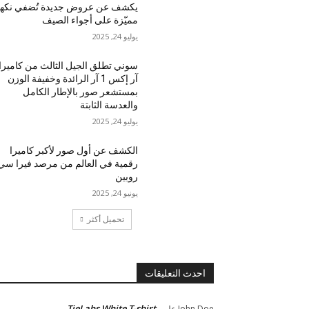
يكشف عن عروض جديدة تُضفي نكه
مميّزة على أجواء الصيف
يوليو 24, 2025
سوني تطلق الجيل الثالث من كاميرا
آر إكس 1 آر الرائدة وخفيفة الوزن
بمستشعر صور بالإطار الكامل
والعدسة الثابتة
يوليو 24, 2025
الكشف عن أول صور لأكبر كاميرا
رقمية في العالم من مرصد فيرا سي
روبين
يونيو 24, 2025
تحميل أكثر
احدث التعليقات
TieLabs White T-shirt
John Doe
على