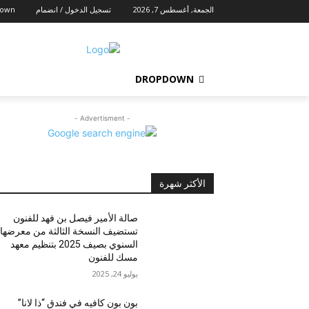
الجمعة, أغسطس 7, 2026
تسجيل الدخول / انضمام
down
DROPDOWN
- Advertisment -
الأكثر شهرة
صالة الأمير فيصل بن فهد للفنون
تستضيف النسخة الثالثة من معرضها
السنوي بصيف 2025 بتنظيم معهد
مسك للفنون
يوليو 24, 2025
بون بون كافيه في فندق “ذا لانا”