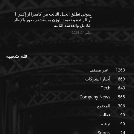
سوني تطلق الجيل الثالث من كاميرا آر إكس 1
آر الرائدة وخفيفة الوزن بمستشعر صور بالإطار
الكامل والعدسة الثابتة
يوليو 24, 2025
فئة شعبية
1263
غير مصنف
669
أخبار الشركات
Tech
643
Company News
565
306
المجتمع
190
فعاليات
190
ترفيه
Sports
124