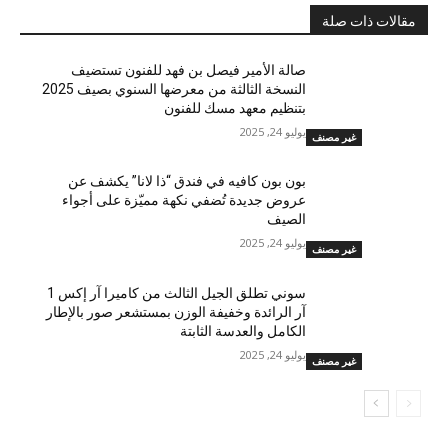
مقالات ذات صلة
صالة الأمير فيصل بن فهد للفنون تستضيف
النسخة الثالثة من معرضها السنوي بصيف 2025
بتنظيم معهد مسك للفنون
يوليو 24, 2025
غير مصنف
بون بون كافيه في فندق “ذا لانا” يكشف عن
عروض جديدة تُضفي نكهة مميّزة على أجواء
الصيف
يوليو 24, 2025
غير مصنف
سوني تطلق الجيل الثالث من كاميرا آر إكس 1
آر الرائدة وخفيفة الوزن بمستشعر صور بالإطار
الكامل والعدسة الثابتة
يوليو 24, 2025
غير مصنف