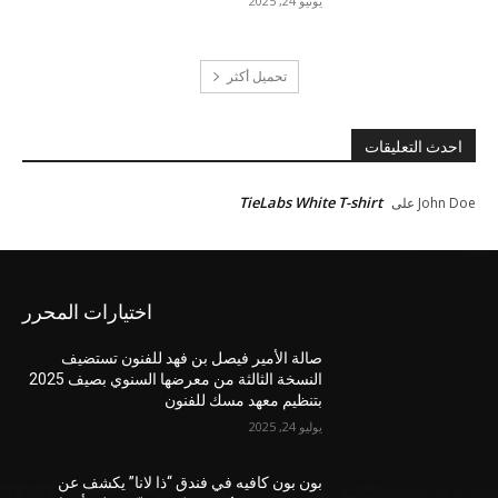
يونيو 24, 2025
تحميل أكثر
احدث التعليقات
TieLabs White T-shirt
John Doe
على
اختيارات المحرر
صالة الأمير فيصل بن فهد للفنون تستضيف
النسخة الثالثة من معرضها السنوي بصيف 2025
بتنظيم معهد مسك للفنون
يوليو 24, 2025
بون بون كافيه في فندق “ذا لانا” يكشف عن