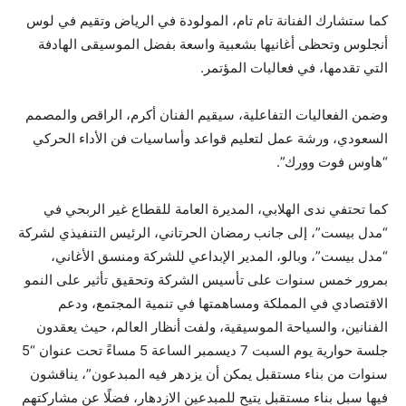
كما ستشارك الفنانة تام تام، المولودة في الرياض وتقيم في لوس
أنجلوس وتحظى أغانيها بشعبية واسعة بفضل الموسيقى الهادفة
التي تقدمها، في فعاليات المؤتمر.
وضمن الفعاليات التفاعلية، سيقيم الفنان أكرم، الراقص والمصمم
السعودي، ورشة عمل لتعليم قواعد وأساسيات فن الأداء الحركي
“هاوس فوت وورك”.
كما تحتفي ندى الهلابي، المديرة العامة للقطاع غير الربحي في
“مدل بيست”، إلى جانب رمضان الحرتاني، الرئيس التنفيذي لشركة
“مدل بيست”، وبالو، المدير الإبداعي للشركة ومنسق الأغاني،
بمرور خمس سنوات على تأسيس الشركة وتحقيق تأثير على النمو
الاقتصادي في المملكة ومساهمتها في تنمية المجتمع، ودعم
الفنانين، والسياحة الموسيقية، ولفت أنظار العالم، حيث يعقدون
جلسة حوارية يوم السبت 7 ديسمبر الساعة 5 مساءً تحت عنوان “5
سنوات من بناء مستقبل يمكن أن يزدهر فيه المبدعون”، يناقشون
فيها سبل بناء مستقبل يتيح للمبدعين الازدهار، فضلًا عن مشاركتهم