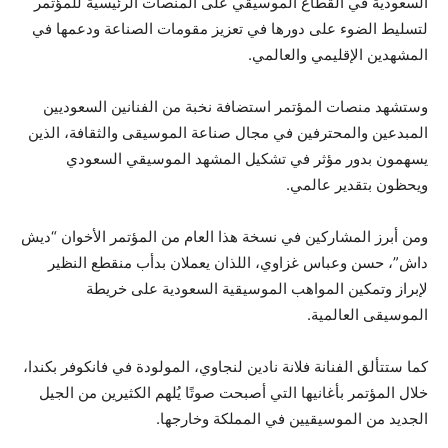
السعودية في القطاع الموسيقي على المنصات الرئيسية للمؤتمر
لتسليط الضوء على دورها في تعزيز مقومات الصناعة ودعمها في
المشهدين الإقليمي والعالمي.
وستشهد منصات المؤتمر استضافة نخبة من الفنانين السعوديين
المبدعين والمحترفين في مجال صناعة الموسيقى والثقافة، الذين
يسهمون بدور مؤثر في تشكيل المشهد الموسيقي السعودي
ويحظون بتقدير عالمي.
ومن أبرز المشاركين في نسخة هذا العام من المؤتمر الأخوان “ديش
داش”، حسن وعباس غزاوي، اللذان يعملان بدأب منقطع النظير
لإبراز وتمكين المواهب الموسيقية السعودية على خريطة
الموسيقى العالمية.
كما ستتألق الفنانة فلانة نادين لنجاوي، المولودة في فانكوفر بكندا،
خلال المؤتمر بأغانيها التي أصبحت صوتًا يُلهم الكثيرين من الجيل
الجديد من الموسيقيين في المملكة وخارجها.