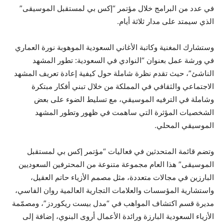
في عدد من البرامج خلال مؤتمر “إكس بي لمستقبل الموسيقى”
الذي سيمتد على مدار ثلاثة أيام.
وستشارك المغنية وكاتبة الأغاني السعودية الموهوبة نورة العماري
في ورشة عمل بعنوان “النوادي في السعودية: تطور المشهد
الناشئ”، حيث تقدم نظرة شاملة حول كيفية إعادة تعريف المشهد
الاجتماعي والثقافي في المملكة من خلال تبني أفكار مبتكرة
وشاملة في الترفيه الموسيقي، مع تسليط الضوء على بعض
الشخصيات المؤثرة التي ساهمت في ظهور وتطور المشهد
الموسيقي المحلي.
وتضم قائمة المتحدثين في فعاليات “مؤتمر إكس بي لمستقبل
الموسيقى” هذا العام مجموعة متنوعة من المحترفين السعوديين
البارزين في مجالات متعددة، مثل مصمم الأزياء حاتم العقيل،
واستشارية المؤسسات والعلامات التجارية العالمية روان الفاسي،
مديرة قسم اكتشاف المواهب في “مدل بيست ريكوردز”، ومصمّمة
الأزياء السعودية البارزة ورائدة الأعمال أروى البنوي، إضافة إلى