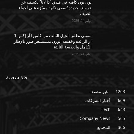
بون بون كافيه في فندق “ذا لانا” يكشف عن
عروض جديدة تُضفي نكهة مميّزة على أجواء
الصيف
يوليو 24, 2025
سوني تطلق الجيل الثالث من كاميرا آر إكس 1
آر الرائدة وخفيفة الوزن بمستشعر صور بالإطار
الكامل والعدسة الثابتة
يوليو 24, 2025
فئة شعبية
1263
غير مصنف
669
أخبار الشركات
Tech
643
Company News
565
306
المجتمع