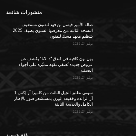
منشورات شائعة
صالة الأمير فيصل بن فهد للفنون تستضيف
النسخة الثالثة من معرضها السنوي بصيف 2025
بتنظيم معهد مسك للفنون
يوليو 24, 2025
بون بون كافيه في فندق “ذا لانا” يكشف عن
عروض جديدة تُضفي نكهة مميّزة على أجواء
الصيف
يوليو 24, 2025
سوني تطلق الجيل الثالث من كاميرا آر إكس 1
آر الرائدة وخفيفة الوزن بمستشعر صور بالإطار
الكامل والعدسة الثابتة
يوليو 24, 2025
فئة شعبية