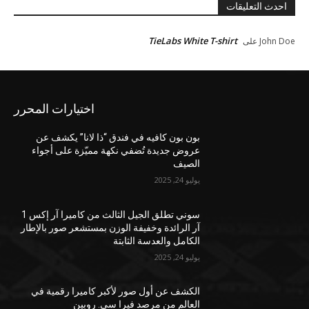
احدث التعليقات
TieLabs White T-shirt
John Doe
على
اختيارات المحرر
بون بون كافيه في فندق “ذا لانا” يكشف عن
عروض جديدة تُضفي نكهة مميّزة على أجواء
الصيف
يوليو 24, 2025
سوني تطلق الجيل الثالث من كاميرا آر إكس 1
آر الرائدة وخفيفة الوزن بمستشعر صور بالإطار
الكامل والعدسة الثابتة
يوليو 24, 2025
الكشف عن أول صور لأكبر كاميرا رقمية في
العالم من مرصد فيرا سي. روبين