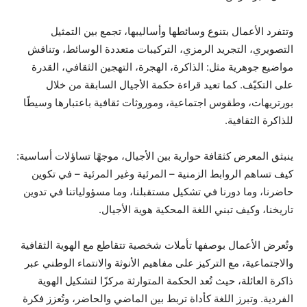
وتتفرد الأعمال بتنوع وسائطها وأساليبها، تجمع بين التمثيل
التصويري، التجريد الرمزي، التركيبات متعددة الوسائط، وتناقش
مواضيع جوهرية مثل: الذاكرة، الهجرة، التهجين الثقافي، القدرة
على التكيّف. كما تعيد قراءة حكمة الأجيال السابقة من خلال
بورتريهات، وطقوس اجتماعية، وموروثات ثقافية باعتبارها وسيطًا
للذاكرة الثقافية
.
ينبثق المعرض كثقافة حوارية بين الأجيال، موجهًا تساؤلات أساسية:
كيف تساهم الروابط الزمنية – المرئية وغير المرئية – في تكوين
حاضرنا، وما دورنا في تشكيل مستقبلنا، وما مسؤولياتنا في تدوين
تاريخنا، وكيف تبني اللغة المحكية هوية الأجيال
.
وتُعرض الأعمال بوصفها تأملات شخصية تتقاطع مع الهوية الثقافية
والاجتماعية، مع التركيز على مفاهيم الأنوثة والانتماء الوطني عبر
ذاكرة العائلة، حيث تُعد الحكمة المتوارثة مركزًا لتشكيل الهوية
الفردية. وتبرز اللغة كأداة تربط بين الماضي والحاضر، وتُعزز فكرة