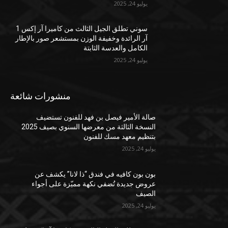
يوليو 24, 2025
سوني تطلق الجيل الثالث من كاميرا آر إكس 1
آر الرائدة وخفيفة الوزن بمستشعر صور بالإطار
الكامل والعدسة الثابتة
يوليو 24, 2025
منشورات شائعة
صالة الأمير فيصل بن فهد للفنون تستضيف
النسخة الثالثة من معرضها السنوي بصيف 2025
بتنظيم معهد مسك للفنون
يوليو 24, 2025
بون بون كافيه في فندق “ذا لانا” يكشف عن
عروض جديدة تُضفي نكهة مميّزة على أجواء
الصيف
يوليو 24, 2025