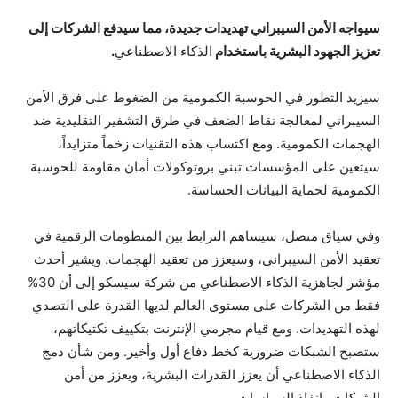
سيواجه الأمن السيبراني تهديدات جديدة، مما سيدفع الشركات إلى
تعزيز الجهود البشرية باستخدام
الذكاء الاصطناعي
.
سيزيد التطور في الحوسبة الكمومية من الضغوط على فرق الأمن
السيبراني لمعالجة نقاط الضعف في طرق التشفير التقليدية ضد
الهجمات الكمومية. ومع اكتساب هذه التقنيات زخماً متزايداً،
سيتعين على المؤسسات تبني بروتوكولات أمان مقاومة للحوسبة
الكمومية لحماية البيانات الحساسة.
وفي سياق متصل، سيساهم الترابط بين المنظومات الرقمية في
تعقيد الأمن السيبراني، وسيعزز من تعقيد الهجمات. ويشير أحدث
مؤشر لجاهزية الذكاء الاصطناعي من شركة سيسكو إلى أن 30%
فقط من الشركات على مستوى العالم لديها القدرة على التصدي
لهذه التهديدات. ومع قيام مجرمي الإنترنت بتكييف تكتيكاتهم،
ستصبح الشبكات ضرورية كخط دفاع أول وأخير. ومن شأن دمج
الذكاء الاصطناعي أن يعزز القدرات البشرية، ويعزز من أمن
الشبكات وإنفاذ السياسات.