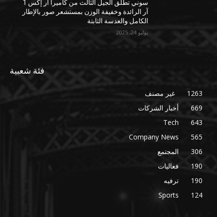
سوني تطلق الجيل الثالث من كاميرا آر إكس 1
آر الرائدة وخفيفة الوزن بمستشعر صور بالإطار
الكامل والعدسة الثابتة
يوليو 24, 2025
فئة شعبية
1263
غير مصنف
669
أخبار الشركات
Tech
643
Company News
565
306
المجتمع
190
فعاليات
190
ترفيه
Sports
124