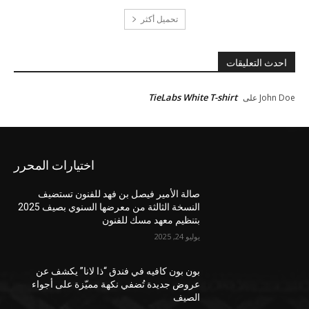
تحميل أكثر
احدث التعليقات
TieLabs White T-shirt
John Doe
على
اختيارات المحرر
صالة الأمير فيصل بن فهد للفنون تستضيف
النسخة الثالثة من معرضها السنوي بصيف 2025
بتنظيم معهد مسك للفنون
يوليو 24, 2025
بون بون كافيه في فندق “ذا لانا” يكشف عن
عروض جديدة تُضفي نكهة مميّزة على أجواء
الصيف