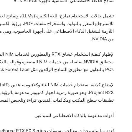
نماذج الذكاء الاصطناعي الأساسية لأجهزة RTX AI PCs
تشمل حالات الاستخدام ن
اللازمة لتشغيل الذكاء الاصطناعي على أجهزة الحاسوب، وهي 
من NVIDIA.
لإظهار
PCs بالتعاون مع مطوري النماذج الرائدين مثل Black Forest Labs، وMeta، وMistral، وStability.AI.
Project R2X، وهو صورة رمزية لجهاز كمبيوتر مدعومة با
تطبيقات سطح المكتب ومكالمات الفيديو، قراءة وتلخيص المستن
أدوات مدعومة بالذكاء الاصطناعي للمبدعين