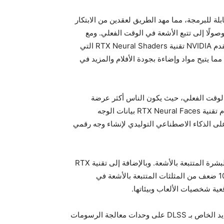
N بطاقة GeForce 3 والمظللات القابلة للبرمجة، مما مهد الطريق لعقدين من الابتكار
لًا إلى تتبع الأشعة في الوقت الفعلي. ومع
إطلاق وحدات معالجة الرسومات GeForce RTX 50 Series، تقدم NVIDIA تقنية RTX Neural Shaders التي
ما يتيح مواد وإضاءة بجودة الأفلام والمزيد في
لوقت الفعلي، حيث يكون الناس أكثر عرضة
لملاحظة أدق الأخطاء أو العيوب في الشخصيات الرقمية. تستخدم تقنية RTX Neural Faces بيانات الوجه
لى الذكاء الاصطناعي التوليدي لإنشاء وجه رقمي
تُعزز تقنية RTX Neural Faces بتقنيات RTX الجديدة للشعر والبشرة المتتبعة بالأشعة. وبالإضافة إلى تقنية RTX
Mega Geometry الجديدة التي تُمكّن من عرض ما يصل إلى 100 ضعف من المثلثات المتتبعة بالأشعة في
ية شخصيات الألعاب وبيئاتها.
تُبرز قوة العرض العصبي، وتقنية DLSS 4، ونموذج التحويل الجديد الخاص بـ DLSS على وحدات معالجة الرسومات