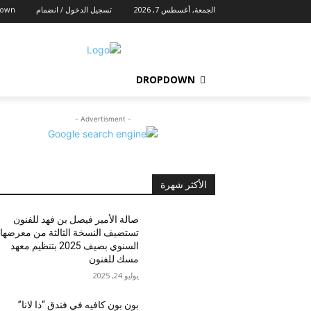
الجمعة, أغسطس 7, 2026
تسجيل الدخول / انضمام
down
DROPDOWN
- Advertisment -
الأكثر شهرة
صالة الأمير فيصل بن فهد للفنون
تستضيف النسخة الثالثة من معرضها
السنوي بصيف 2025 بتنظيم معهد
مسك للفنون
يوليو 24, 2025
بون بون كافيه في فندق “ذا لانا”