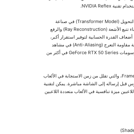
تقنية DLSS 4 تقدم أيضًا أول تطبيق في الوقت الفعلي لنموذج التحويل (Transformer Model) في صناعة
الرسومات. تستخدم نماذج DLSS القائمة على التحويل لإعادة بناء تتبع الأشعة (Ray Reconstruction) والرفع
 المعاملات وأربعة أضعاف القدرة الحسابية لتوفير استقرار أكبر،
تقليل الظلال الوهمية (Ghosting)، تفاصيل أعلى وتحسين خاصية مقاومة التعرج (Anti-Aliasing) في مشاهد
الألعاب. ستكون تقنية DLSS 4 مدعومة على وحدات معالجة الرسومات GeForce RTX 50 Series في أكثر من
تقنية NVIDIA Reflex 2 تقدم تقنية جديدة مبتكرة تُدعى Frame Warp، والتي تقلل من زمن الاستجابة في الألعاب
وس قبل إرساله إلى الشاشة مباشرة. يمكن لتقنية
تجابة بنسبة تصل إلى 75%. هذا يمنح اللاعبين ميزة تنافسية في الألعاب متعددة اللاعبين