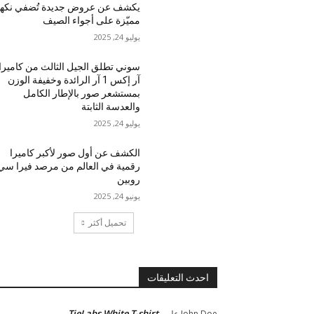
يكشف عن عروض جديدة تُضفي نكه
مميّزة على أجواء الصيف
يوليو 24, 2025
سوني تطلق الجيل الثالث من كاميرا
آر إكس 1 آر الرائدة وخفيفة الوزن
بمستشعر صور بالإطار الكامل
والعدسة الثابتة
يوليو 24, 2025
الكشف عن أول صور لأكبر كاميرا
رقمية في العالم من مرصد فيرا سي
روبين
يونيو 24, 2025
تحميل أكثر
احدث التعليقات
TieLabs White T-shirt
John Doe
على