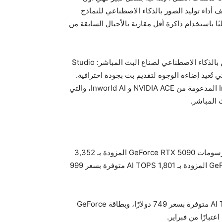
 للمستهلكين تدعم دقة FP4، مما يُضاعف أداء توليد الصور بالذكاء الاصطناعي للنماذج
 محليًا باستخدام ذاكرة أقل مقارنة بالأجيال السابقة من
يكتسب تطبيق NVIDIA Broadcast ميزتين تجريبيتين مدعومتين بالذكاء الاصطناعي لصناع البث المباشر: Studio
لتي تُحسن صوت الميكروفون، وVirtual Key Light، التي تُعيد إضاءة الوجوه لتقديم بث بجودة احترافية.
كما يقدم Streamlabs ميزة Intelligent Streaming Assistant المدعومة من NVIDIA ACE و Inworld AI، والتي
المباشر.
بالنسبة لمستخدمي أجهزة الكمبيوتر المكتبية، ستكون بطاقة الرسومات GeForce RTX 5090 المزودة بـ 3,352
AI TOPS متوفرة بسعر 1,999 دولارًا، وبطاقة GeForce RTX 5080 المزودة بـ 1,801 AI TOPS متوفرة بسعر 999
ستكون بطاقة GeForce RTX 5070 Ti المزودة بـ 1,406 AI TOPS متوفرة بسعر 749 دولارًا، وبطاقة GeForce