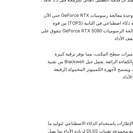
تتميز وحدة معالجة الرسوميات GeForce RTX 5090 — أسرع وحدة معالجة رسوميات GeForce RTX حتى الآن
— بـ 92 مليار ترانزستور، مما يوفر أكثر من 3352 تريليون عملية ذكاء اصطناعي في الثانية (TOPS) من قوة
الحوسبة. تعني ابتكارات بنية Blackwell و DLSS 4 أن وحدة معالجة الرسوميات GeForce RTX 5090 تتفوق على
مولة مع جميع ميزات سطح المكتب، مما توفر ترقية كبيرة
للحوسبة المحمولة، بما في ذلك قدرات الرسومات غير العادية والكفاءة الرائعة. يعمل جيل Blackwell من تقنية
NVIDIA  على إطالة عمر البطارية بنسبة تصل إلى 40%، ويسمح لأجهزة الكمبيوتر المحمولة الرفيعة
أداء.
Multi Frame Ge لتعزيز معدلات الإطارات باستخدام الذكاء الاصطناعي لتوليد ما
يصل إلى ثلاثة إطارات لكل إطار يتم عرضه. ويعمل هذا بالتناغم مع مجموعة تقنيات DLSS لزيادة الأداء بما يصل