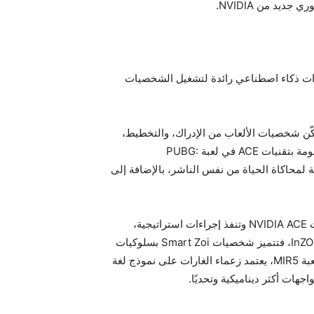
ات معالجة الرسومات GeForce RTX 50 Series قدرات ذكاء اصطناعي رائدة لتشغيل الشخصيات
موعة جديدة من تقنيات NVIDIA ACE التي تُمكّن شخصيات الألعاب من الإدراك، والتخطيط،
والتصرف مثل اللاعبين البشر. يتم دمج الشخصيات الذاتية المدعومة بتقنيات ACE في لعبة PUBG:
B من شركة KRAFTON ولعبة InZOI القادمة لمحاكاة الحياة من نفس الناشر، بالإضافة إلى
في لعبة PUBG، تخطط الشخصيات المصاحبة المدعومة بتقنيات NVIDIA ACE وتنفذ إجراءات استراتيجية،
وتتفاعل ديناميكيًا مع اللاعبين البشر لضمان البقاء. أما في لعبة InZOI، فتتميز شخصيات Smart Zoi بسلوكيات
تتكيف ذاتيًا بناءً على أهداف الحياة والأحداث داخل اللعبة. وفي لعبة MIR5، يعتمد زعماء الغارات على نموذج لغة