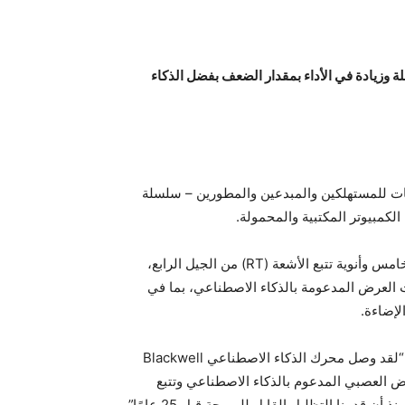
 يقدم واقعية بصرية مذهلة وزيادة في الأداء بمقدار الضعف بفضل الذكاء
 الرسوميات للمستهلكين والمبدعين والمطورين – سلسلة
بفضل معمارية NVIDIA Blackwell وأنوية Tensor من الجيل الخامس وأنوية تتبع الأشعة (RT) من الجيل الرابع،
 ثورية في تقنيات العرض المدعومة بالذكاء الاصطناعي، بما في
لإضاءة.
قال جنسن هوانغ، المؤسس والرئيس التنفيذي لشركة NVIDIA: “لقد وصل محرك الذكاء الاصطناعي Blackwell
ض العصبي المدعوم بالذكاء الاصطناعي وتتبع
قدمنا التظليل القابل للبرمجة قبل 25 عامًا”.