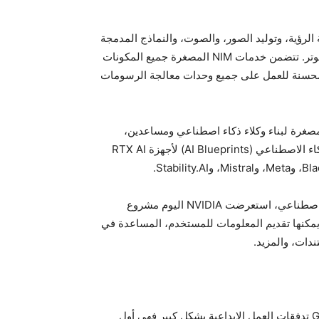
ماذج اللغة الكبيرة (LLMs)، ونماذج لغة الرؤية، وتوليد الصور، والصوت، والنماذج المدمجة
للاسترجاع المعزز بالتوليد، واستخراج ملفات PDF، ورؤية الكمبيوتر. تتضمن خدمات NIM المصغرة جميع المكونات
محسنة للعمل على جميع وحدات معالجة الرسومات
 كيفية استخدام عشاق RTX والمطورين لخدمات NIM المصغرة لبناء وكلاء ذكاء اصطناعي ومساعدين،
ستطلق NVIDIA سلسلة من خدمات NIM المصغرة وقوالب الذكاء الاصطناعي (AI Blueprints) لأجهزة RTX AI
لإيضاح كيفية استخدام خدمات NIM لبناء وكلاء ومساعدين ذكاء اصطناعي، استعرضت NVIDIA اليوم مشروع
لرؤية يمكنها تقديم المعلومات للمستخدم، المساعدة في
دات، والمزيد.
تُعزز سلسلة وحدات معالجة رسومات GeForce RTX 50 Series تدفقات العمل الإبداعية بشكل كبير فهي أول