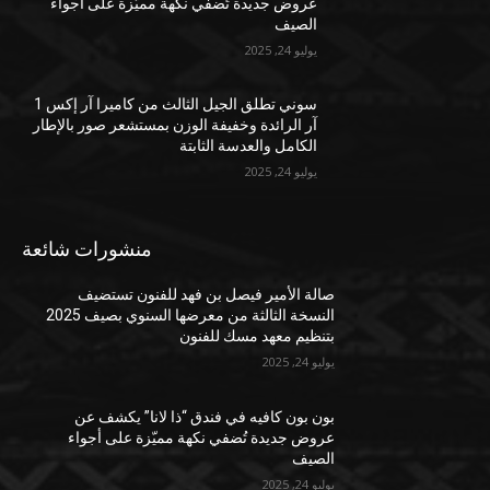
عروض جديدة تُضفي نكهة مميّزة على أجواء
الصيف
يوليو 24, 2025
سوني تطلق الجيل الثالث من كاميرا آر إكس 1
آر الرائدة وخفيفة الوزن بمستشعر صور بالإطار
الكامل والعدسة الثابتة
يوليو 24, 2025
منشورات شائعة
صالة الأمير فيصل بن فهد للفنون تستضيف
النسخة الثالثة من معرضها السنوي بصيف 2025
بتنظيم معهد مسك للفنون
يوليو 24, 2025
بون بون كافيه في فندق “ذا لانا” يكشف عن
عروض جديدة تُضفي نكهة مميّزة على أجواء
الصيف
يوليو 24, 2025