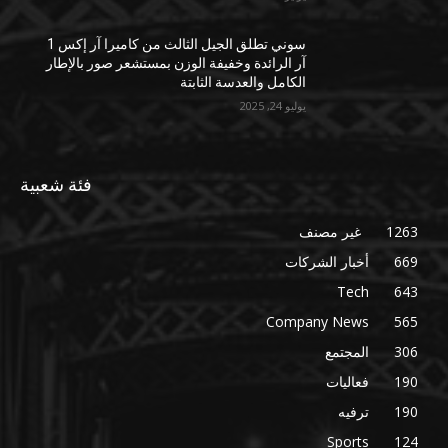
سوني تطلق الجيل الثالث من كاميرا آر إكس 1
آر الرائدة وخفيفة الوزن بمستشعر صور بالإطار
الكامل والعدسة الثابتة
يوليو 24, 2025
فئة شعبية
1263
غير مصنف
669
أخبار الشركات
Tech
643
Company News
565
306
المجتمع
190
فعاليات
190
ترفيه
Sports
124