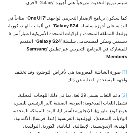
سيتم توزيع التحديث تدريجياً على أجهزة ‘Galaxy’الأخرى.
كما سيكون برنامج الإصدار التجريبي لواجهةـ ‘
One UI 7’
متاحاً في
البداية على أجهزة سلسلة ‘
Galaxy S24
’
في ألمانيا، الهند، كوريا،
بولندا، المملكة المتحدة، والولايات المتحدة الأمريكية اعتباراً من 5
ديسمبر. ويمكن لمستخدمي سلسلة ‘
Galaxy S24’
التقديم
للمشاركة في البرنامج التجريبي عبر تطبيق ‘
Samsung
.
Members’
[1]
صورة الشاشة المعروضة هي لأغراض التوضيح، وقد تختلف
واجهة المستخدم الفعلية عن ذلك.
[2]
دعم اللغات يشمل 29 لغة، بما في ذلك اللهجات المحلية.
تشمل اللغات المدعومة: العربية، الصينية (البر الرئيسي للصين،
هونغ كونغ، تايوان)، الإنجليزية (أستراليا، الهند، المملكة المتحدة،
الولايات المتحدة)، الهولندية، الفرنسية (كندا، فرنسا)، الألمانية،
الهندية، الإندونيسية، الإيطالية، اليابانية، الكورية، البولندية،