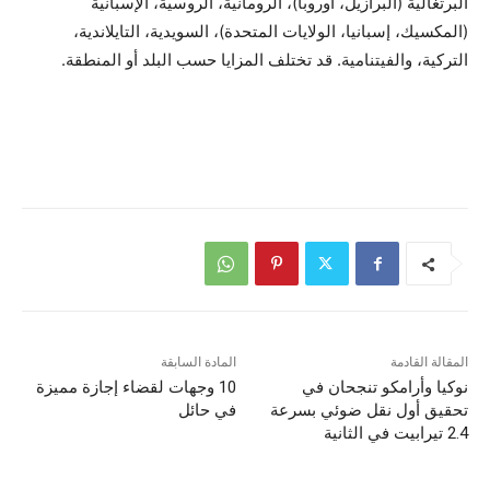
البرتغالية (البرازيل، أوروبا)، الرومانية، الروسية، الإسبانية
(المكسيك، إسبانيا، الولايات المتحدة)، السويدية، التايلاندية،
التركية، والفيتنامية. قد تختلف المزايا حسب البلد أو المنطقة.
المقالة القادمة
المادة السابقة
نوكيا وأرامكو تنجحان في
10 وجهات لقضاء إجازة مميزة
تحقيق أول نقل ضوئي بسرعة
في حائل
2.4 تيرابيت في الثانية