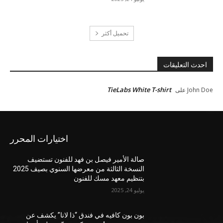
تحميل أكثر
احدث التعليقات
TieLabs White T-shirt
John Doe
على
اختيارات المحرر
صالة الأمير فيصل بن فهد للفنون تستضيف
النسخة الثالثة من معرضها السنوي بصيف 2025
بتنظيم معهد مسك للفنون
يوليو 24, 2025
بون بون كافيه في فندق “ذا لانا” يكشف عن