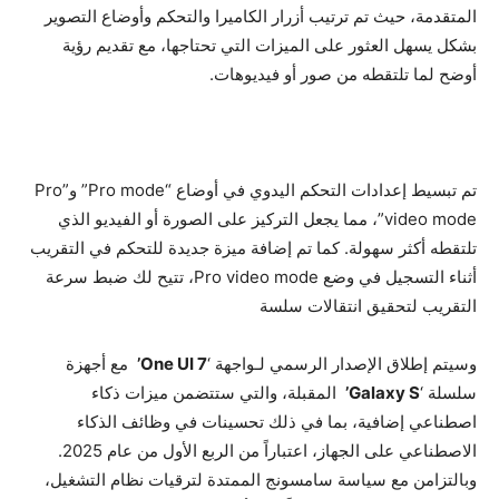
المتقدمة، حيث تم ترتيب أزرار الكاميرا والتحكم وأوضاع التصوير
بشكل يسهل العثور على الميزات التي تحتاجها، مع تقديم رؤية
أوضح لما تلتقطه من صور أو فيديوهات.
تم تبسيط إعدادات التحكم اليدوي في أوضاع “Pro mode” و”Pro
video mode”، مما يجعل التركيز على الصورة أو الفيديو الذي
تلتقطه أكثر سهولة. كما تم إضافة ميزة جديدة للتحكم في التقريب
أثناء التسجيل في وضع Pro video mode، تتيح لك ضبط سرعة
التقريب لتحقيق انتقالات سلسة
وسيتم إطلاق الإصدار الرسمي لـواجهة ‘
One UI 7’
مع أجهزة
سلسلة ‘
Galaxy S’
المقبلة، والتي ستتضمن ميزات ذكاء
اصطناعي إضافية، بما في ذلك تحسينات في وظائف الذكاء
الاصطناعي على الجهاز، اعتباراً من الربع الأول من عام 2025.
وبالتزامن مع سياسة سامسونج الممتدة لترقيات نظام التشغيل،