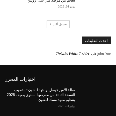
العالم من مرصد فيرا سي. روبين
يونيو 24, 2025
تحميل أكثر
احدث التعليقات
TieLabs White T-shirt
John Doe
على
اختيارات المحرر
صالة الأمير فيصل بن فهد للفنون تستضيف
النسخة الثالثة من معرضها السنوي بصيف 2025
بتنظيم معهد مسك للفنون
يوليو 24, 2025