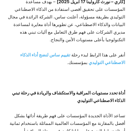
[كاري – نورث كارولينا
17
أبريل
2025]
– بهدف مساعدة
المؤسسات على تحقيق أقصى استفادة من الذكاء الاصطناعي
التوليدي بطريقة مسؤولة، أعلنت ساس، الشركة الرائدة في مجال
البيانات والذكاء الاصطناعي، عن تطويرها أداة معايرة لمساعدة
مديري الشركات على فهم طرق التعامل مع آليات تبني هذه
التكنولوجيا بأعلى مستويات الأمن والنجاح.
أنقر على هذا الرابط لبدء رحلة
تقييم ساس لنضج أداء الذكاء
الاصطناعي التوليدي
بمؤسستك.
أداة تحدد مستويات المراقبة والاستكشاف والريادة في رحلة تبني
الذكاء الاصطناعي التوليدي
تساعد الأداة الجديدة المؤسسات على فهم طريقة أدائها بشكل
أفضل بالمقارنة مع المؤسسات العالمية المماثلة باستخدام ثمانية
أسئلة تسلط الضوء على ما إذا كانت في مرحلة المراقبة أو