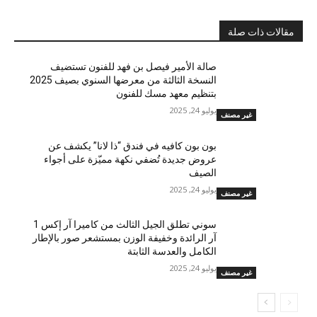
مقالات ذات صلة
صالة الأمير فيصل بن فهد للفنون تستضيف
النسخة الثالثة من معرضها السنوي بصيف 2025
بتنظيم معهد مسك للفنون
يوليو 24, 2025
غير مصنف
بون بون كافيه في فندق “ذا لانا” يكشف عن
عروض جديدة تُضفي نكهة مميّزة على أجواء
الصيف
يوليو 24, 2025
غير مصنف
سوني تطلق الجيل الثالث من كاميرا آر إكس 1
آر الرائدة وخفيفة الوزن بمستشعر صور بالإطار
الكامل والعدسة الثابتة
يوليو 24, 2025
غير مصنف