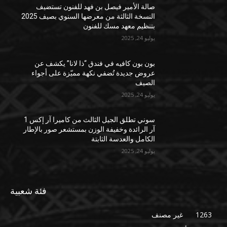
صالة الأمير فيصل بن فهد للفنون تستضيف
النسخة الثالثة من معرضها السنوي بصيف 2025
بتنظيم معهد مسك للفنون
يوليو 24, 2025
بون بون كافيه في فندق “ذا لانا” يكشف عن
عروض جديدة تُضفي نكهة مميّزة على أجواء
الصيف
يوليو 24, 2025
سوني تطلق الجيل الثالث من كاميرا آر إكس 1
آر الرائدة وخفيفة الوزن بمستشعر صور بالإطار
الكامل والعدسة الثابتة
يوليو 24, 2025
فئة شعبية
1263
غير مصنف