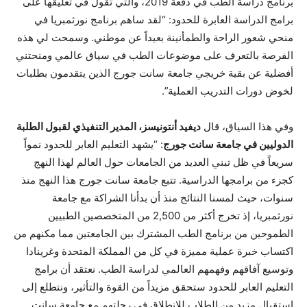
برنامج دراسة الطب في دفعة 2019، والتي تقول في تعليقها على
برامج الدراسة العابرة للحدود: “لقد ساهم برنامج نورثمبريا في
منحي شعور الراحة والطمأنينة بعيداً عن موطني. وسمحت لي هذه
الفرصة بالتعرف على موضوعات الطب في سياق عالمي ومنحتني
أفضلية عن بقية خريجي جامعة سانت جورج الذين يتقدمون بطلبات
لخوض دورات التدريب العملية”.
وفي هذا السياق، قال
ديفيد أنتونيس
ز
،
ال
مدير التنفيذي لقبول الطلبة
الدوليين في جامعة سانت جورج
: “يشهد التعليم العابر للحدود نمواً
سريعاً في ظل تبني العديد من الجامعات حول العالم لهذا النهج
كجزء من برامجها الدراسية. تتبع جامعة سانت جورج هذا النهج منذ
سنوات، حيث لمسنا النتائج منذ أن بدأنا الشراكة مع جامعة
نورثمبريا، إذ تخرج أكثر من 2,500 من المتخصصين الطبيين
الطموحين من برنامج الطب المشترك بين الجامعتين مما مكنهم من
اكتساب خبرة عملية مميزة في كل من المملكة المتحدة وغرينادا
وتوسيع آفاقهم وفهمهم العالمي لدراسة الطب. نعتقد أن برامج
التعليم العابر للحدود ستحقق مزيداً من القوة والتأثير، ونتطلع إلى
استقبال مزيد من الطلاب للانطلاق في رحلتهم مع جامعة سانت