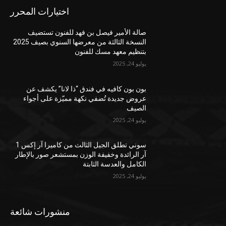
اختيارات المحرر
صالة الأمير فيصل بن فهد للفنون تستضيف
النسخة الثالثة من معرضها السنوي بصيف 2025
بتنظيم معهد مسك للفنون
يوليو 24, 2025
بون بون كافيه في فندق “ذا لانا” يكشف عن
عروض جديدة تُضفي نكهة مميّزة على أجواء
الصيف
يوليو 24, 2025
سوني تطلق الجيل الثالث من كاميرا آر إكس 1
آر الرائدة وخفيفة الوزن بمستشعر صور بالإطار
الكامل والعدسة الثابتة
يوليو 24, 2025
منشورات شائعة