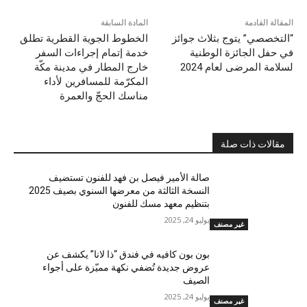
المقالة القادمة
المادة السابقة
“التخصصي” يتوج بثلاث جوائز
الخطوط الجوية القطرية تطلق
في حفل الجائزة الوطنية
خدمة إتمام إجراءات السفر
لسلامة المرضى لعام 2024
خارج المطار في مدينة مكّة
المكرّمة للمسافرين لأداء
مناسك الحجّ والعمرة
مقالات ذات صلة
صالة الأمير فيصل بن فهد للفنون تستضيف
النسخة الثالثة من معرضها السنوي بصيف 2025
بتنظيم معهد مسك للفنون
يوليو 24, 2025
غير مصنف
بون بون كافيه في فندق “ذا لانا” يكشف عن
عروض جديدة تُضفي نكهة مميّزة على أجواء
الصيف
يوليو 24, 2025
غير مصنف