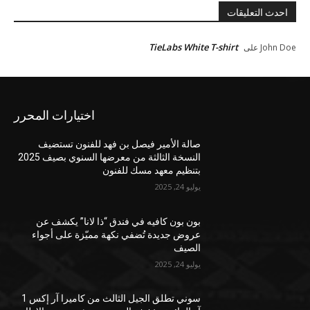
احدث التعليقات
TieLabs White T-shirt
John Doe
على
اختيارات المحرر
صالة الأمير فيصل بن فهد للفنون تستضيف
النسخة الثالثة من معرضها السنوي بصيف 2025
بتنظيم معهد مسك للفنون
يوليو 24, 2025
بون بون كافيه في فندق “ذا لانا” يكشف عن
عروض جديدة تُضفي نكهة مميّزة على أجواء
الصيف
يوليو 24, 2025
سوني تطلق الجيل الثالث من كاميرا آر إكس 1