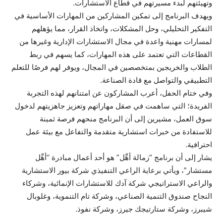
وتهيئتهم لبدء مسيرتهم في قطاع الاستشارات.
ويهدف البرنامج إلى تمكين المشاركين من المهارات الأساسية في
التفكير التحليلي، وحل المشكلات، واتخاذ القرار، مما يؤهلهم
لمسارات مهنية واعدة في مجال الاستشارات الإدارية وغيرها من
القطاعات التي تعتمد على هذه المهارات، كما يسهم في ربط
الطلاب والخريجين بمتخصصين في المجال، ويوفر لهم فرصًا للتعلم
التطبيقي والتواصل مع قادة الصناعة.
وفي ختام الحفل، أعرب المشاركون عن امتنانهم لهذه التجربة
الفريدة؛ التي ساهمت في صقل مهاراتهم وتعزيز جاهزيتهم لدخول
سوق العمل، مشيرين إلى أن البرنامج منحهم فرصة ثمينة
للاستفادة من خبرات استشارية متقدمة والتفاعل مع بيئة عمل
احترافية.
يشار إلى أن برنامج “زمالة أهِّل” هو أحد أعمال مبادرة “أهِّل
مستشار”، ويأتي برعاية الراعي التنفيذي شركة بيور الاستشارية
والراعي الاستراتيجي شركة آدك للاستشارات الإنمائية، وشركاء
النجاح صندوق التنمية الصناعي، وشركة تام التنموية، وغلوبال
شيبرز، وشركة ستارتيجك جيرز، وشركة نفوذ.