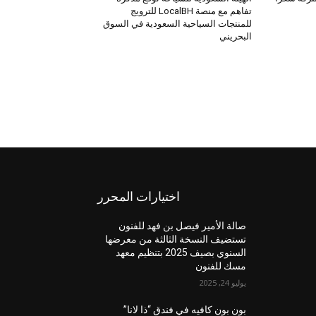
تفاهم مع منصة LocalBH للترويج
للمنتجات السياحية السعودية في السوق
البحريني
اختيارات المحرر
صالة الأمير فيصل بن فهد للفنون
تستضيف النسخة الثالثة من معرضها
السنوي بصيف 2025 بتنظيم معهد
مسك للفنون
يوليو 24, 2025
بون بون كافيه في فندق “ذا لانا”