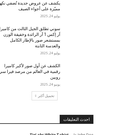
يكشف عن عروض جديدة تُضفي نكه
مميّزة على أجواء الصيف
يوليو 24, 2025
سوني تطلق الجيل الثالث من كاميرا
آر إكس 1 آر الرائدة وخفيفة الوزن
بمستشعر صور بالإطار الكامل
والعدسة الثابتة
يوليو 24, 2025
الكشف عن أول صور لأكبر كاميرا
رقمية في العالم من مرصد فيرا سي
روبين
يونيو 24, 2025
تحميل أكثر
احدث التعليقات
TieLabs White T-shirt
John Doe
على