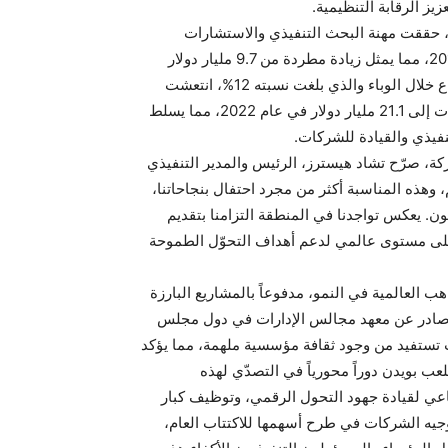
يز الرقابة التنظيمية.
اً لتقرير جمعية استشاريي البحث التنفيذي والقيادة (AESC)، حققت مهنة البحث التنفيذي والاستشارات
القيادية العالمية 16 مليار دولار أمريكي من الإيرادات في عام 2019، مما يمثل زيادة مطردة من 9.7 مليار دولار
أمريكي عام 2012. وعلى الرغم من الانخفاض الذي شهده القطاع خلال الوباء والذي بلغت نسبته 12%، انتعشت
الإيرادات لتصل إلى 19.9 مليار دولار أمريكي في عام 2021 وزادت إلى 21.1 مليار دولار في عام 2022، مما يسلط
نفيذي والقيادة للشركات.
، صرّح تشاد هيسترز، الرئيس والمدير التنفيذي
، وهذه المناسبة أكثر من مجرد احتفال بنجاحاتنا،
يون. يعكس تواجدنا في المنطقة التزامنا بتقديم
على مستوى عالمي لدعم أهداف التحوّل الطموحة
 العالمية في النمو، مدفوعاً بالمشاريع البارزة
في إطار رؤية السعودية 2030. يؤكد تقرير صادر عن معهد مجالس الإدارات في دول مجلس
ستفيد من وجود ثقافة مؤسسية ملهمة، مما يؤكد
ب بويدن دوراً محورياً في التصدّي لهذه
عي لقيادة جهود التحول الرقمي، وتوظيف كبار
وجيه الشركات في طرح أسهمها للاكتتاب العام،