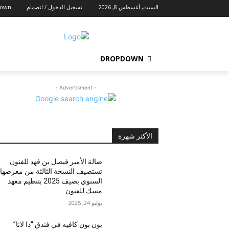
السبت, أغسطس 8, 2026
تسجيل الدخول / انضمام
down
DROPDOWN
- Advertisment -
الأكثر شهرة
صالة الأمير فيصل بن فهد للفنون
تستضيف النسخة الثالثة من معرضها
السنوي بصيف 2025 بتنظيم معهد
مسك للفنون
يوليو 24, 2025
بون بون كافيه في فندق “ذا لانا”