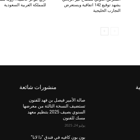
يشهد توقيع 142 اتفاقية ويستعرض
للمملكة العربية السعودية
التجارب الخليجية
ة
منشورات شائعة
صالة الأمير فيصل بن فهد للفنون
تستضيف النسخة الثالثة من معرضها
السنوي بصيف 2025 بتنظيم معهد
مسك للفنون
يوليو 24, 2025
بون بون كافيه في فندق “ذا لانا”