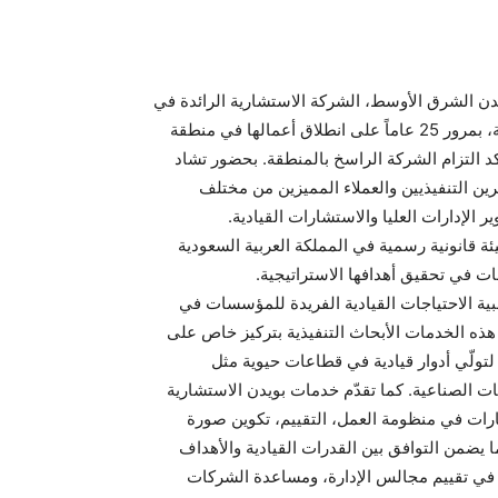
 السعودية، 29 يناير 2025 – احتلفت بويدن الشرق الأوسط، الشركة الاستشارية الرائدة في
مجال تنمية وتطوير الإدارة العليا ودراسات تطوير التنمية البشرية، بمرور 25 عاماً على انطلاق أعمالها في منطقة
د التزام الشركة الراسخ بالمنطقة. بحضور تشاد
رين التنفيذيين والعملاء المميزين من مختلف
لإدارات العليا والاستشارات القيادية.
ئة قانونية رسمية في المملكة العربية السعودية
ة الاحتياجات القيادية الفريدة للمؤسسات في
هذه الخدمات الأبحاث التنفيذية بتركيز خاص على
تولّي أدوار قيادية في قطاعات حيوية مثل
ليات الصناعية. كما تقدّم خدمات بويدن الاستشارية
هارات في منظومة العمل، التقييم، تكوين صورة
ا يضمن التوافق بين القدرات القيادية والأهداف
 في تقييم مجالس الإدارة، ومساعدة الشركات