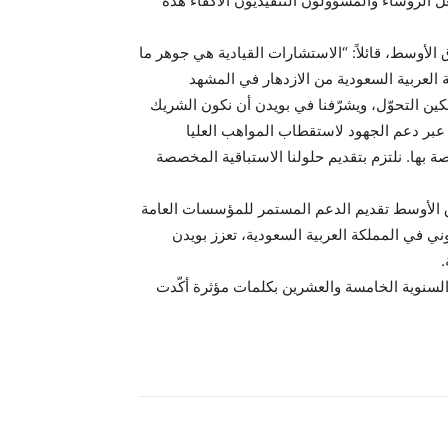
ل الرؤساء والمسؤولون التنفيذيون الأكفاء هذه
الأوسط، قائلاً: “الاستشارات القيادية هي جوهر ما
العربية السعودية من الازدهار في المشهد
دية 2030 فرصاً لا مثيل لها لتمكين التحوّل، ويشرّفنا في بويدن أن نكون الشريك
بر دعم الجهود لاستقطاب المواهب العليا
 بها. نلتزم بتقديم حلولنا الاستباقية المخصصة
ت شركة بويدن الشرق الأوسط تقديم الدعم المستمر للمؤسسات العامة
ني في المملكة العربية السعودية، تعزز بويدن
.
السنوية الخامسة والعشرين بكلمات مؤثرة أكّدت