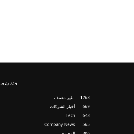
فئة شعبي
1263
غير مصنف
669
أخبار الشركات
Tech
643
Company News
565
306
المجتمع