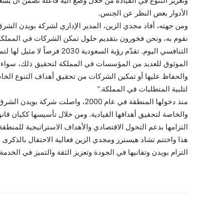
وتعزيز التنوع في القيادة من خلال وضع آلية فاعلة تضمن أن يشغ
الأدوار بغض النظر عن الجنس.
ومن جهته، أفاد مجدي الزين، المدير الإداري لشركة بويدن الشرق 
نقوم به، ونحن فخورون بتقديم حلول تمكن الشركات في المملكة 
التنافسي اليوم. تقدّم رؤية السعو
الموثوق للعديد من المؤسسات في المملكة لتحقيق ذلك، سواء ع
والحفاظ عليها أو تمكين الشركات من تحقيق أهداف التنوع الخاصة
لتلبية المتطلبات في المملكة.”
منذ دخولها المنطقة في عام 2000، واصل
والخاصة لتحقيق أهدافها القيادية. ومن خلال تأسيسها ككيان قانو
التزامها بدعم التحول الاقتصادي والأهداف الاستراتيجية للمنطقة
هذا واختتم تشاد هيسترز ومجدي الزين فعالية الاحتفال بالذكرى 
التزام بويدن وتفانيها في الجودة وتعزيز الثقة والتميز في الخدمة
شارك