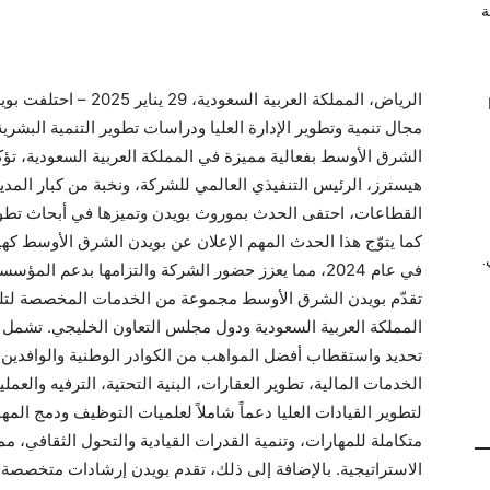
ة
الرياض، المملكة العربية
الشرق الأوسط بفعالية مميزة في المملكة العربية السعودية، تؤك
هيسترز، الرئيس التنفيذي العالمي للشركة، ونخبة من كبار المدي
القطاعات، احتفى الحدث بموروث بويدن وتميزها في أبحاث تطوير ا
كما يتوّج هذا الحدث المهم الإعلان عن بويدن الشرق الأوسط كهي
.
في عام 2024، مما يعزز حضور الشركة والتزامها بدعم المؤسسات في تحقيق أهدافها الاستراتيجية.
تقدّم بويدن الشرق الأوسط مجموعة من الخدمات المخصصة لتلبي
المملكة العربية السعودية ودول مجلس التعاون الخليجي. تشمل 
تحديد واستقطاب أفضل المواهب من الكوادر الوطنية والوافدين ل
الخدمات المالية، تطوير العقارات، البنية التحتية، الترفيه والعم
لتطوير القيادات العليا دعماً شاملاً لعلميات التوظيف ودمج الم
متكاملة للمهارات، وتنمية القدرات القيادية والتحول الثقافي، مم
الاستراتيجية. بالإضافة إلى ذلك، تقدم بويدن إرشادات متخصصة