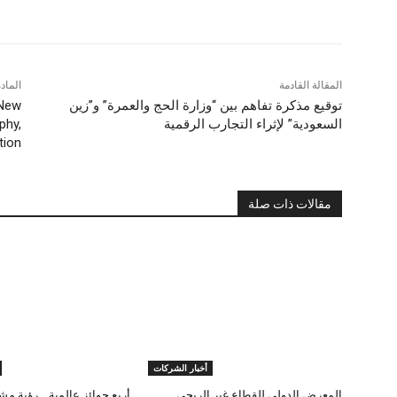
المقالة القادمة
الماد
توقيع مذكرة تفاهم بين “وزارة الحج والعمرة” و”زين
 New
السعودية” لإثراء التجارب الرقمية
phy,
tion
مقالات ذات صلة
أخبار الشركات
المعرض الدولي للقطاع غير الربحي
أربع جوائز عالمية… رؤية مش