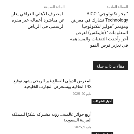
المقالة القادمة
المادة السابقة
“بيجو تكنولوجي” BIGO
المصرف الأهلي العراقي يعلن
Technology تشارك في معرض
عن مباشرة أعماله عبر مقره
ومؤتمر “هولير لتكنولوجيا
الرسمي في الرياض
المعلومات” (هايتكس) لعرض
آخر وأحدث التقنيات والمساهمة
في تعزيز فرص النمو
مقالات ذات صلة
المعرض الدولي للقطاع غير الربحي يشهد توقيع
142 اتفاقية ويستعرض التجارب الخليجية
مايو 20, 2025
أخبار الشركات
أربع جوائز عالمية… رؤية مشتركة شكرًا للمملكة
العربية السعودية
مايو 9, 2025