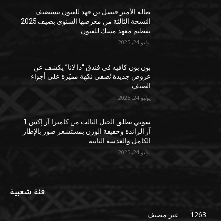
صالة الأمير فيصل بن فهد للفنون تستضيف
النسخة الثالثة من معرضها السنوي بصيف 2025
بتنظيم معهد مسك للفنون
يوليو 24, 2025
بون بون كافيه في فندق “ذا لانا” يكشف عن
عروض جديدة تُضفي نكهة مميّزة على أجواء
الصيف
يوليو 24, 2025
سوني تطلق الجيل الثالث من كاميرا آر إكس 1
آر الرائدة وخفيفة الوزن بمستشعر صور بالإطار
الكامل والعدسة الثابتة
يوليو 24, 2025
فئة شعبية
1263
غير مصنف