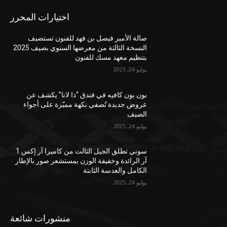
اختيارات المحرر
صالة الأمير فيصل بن فهد للفنون تستضيف
النسخة الثالثة من معرضها السنوي بصيف 2025
بتنظيم معهد مسك للفنون
يوليو 24, 2025
بون بون كافيه في فندق “ذا لانا” يكشف عن
عروض جديدة تُضفي نكهة مميّزة على أجواء
الصيف
يوليو 24, 2025
سوني تطلق الجيل الثالث من كاميرا آر إكس 1
آر الرائدة وخفيفة الوزن بمستشعر صور بالإطار
الكامل والعدسة الثابتة
يوليو 24, 2025
منشورات شائعة