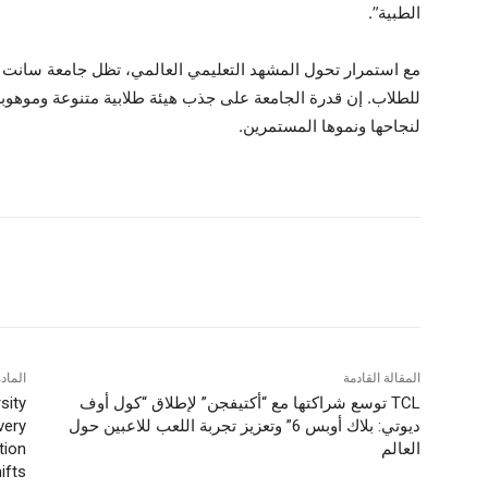
الطبية”.
مع استمرار تحول المشهد التعليمي العالمي، تظل جامعة سانت جو
للطلاب. إن قدرة الجامعة على جذب هيئة طلابية متنوعة وموهوب
لنجاحها ونموها المستمرين.
شارك
المقالة القادمة
الماد
TCL توسع شراكتها مع “أكتيفجن” لإطلاق “كول أوف
sity
ديوتي: بلاك أوبس 6” وتعزيز تجربة اللعب للاعبين حول
very
العالم
tion
ifts