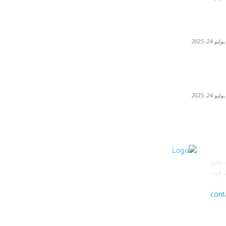
بون بون كافيه في فندق “ذا لانا” يكشف عن عروض
جديدة تُضفي نكهة مميّزة على أجواء الصيف
يوليو 24, 2025
سوني تطلق الجيل الثالث من كاميرا آر إكس 1 آر
الرائدة وخفيفة الوزن بمستشعر صور بالإطار الكامل
والعدسة الثابتة
يوليو 24, 2025
 نحن
رفيه.
cont