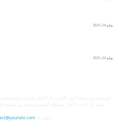
بون بون كافيه في فندق “ذا لانا” يكشف عن عروض
جديدة تُضفي نكهة مميّزة على أجواء الصيف
يوليو 24, 2025
سوني تطلق الجيل الثالث من كاميرا آر إكس 1 آر
الرائدة وخفيفة الوزن بمستشعر صور بالإطار الكامل
والعدسة الثابتة
يوليو 24, 2025
معلومات عنا
الصحيفة هي موقع الويب الخاص بك للأخبار والترفيه والموسيقى.
نقدم لك أحدث الأخبار ومقاطع الفيديو مباشرة من صناعة الت
اتصل بنا:
act@yoursite.com