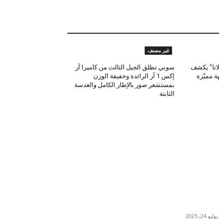
غير مصنف
لانا” يكشف
سوني تطلق الجيل الثالث من كاميرا آر
 مميّزة
إكس 1 آر الرائدة وخفيفة الوزن
بمستشعر صور بالإطار الكامل والعدسة
الثابتة
اختيارات المحرر
صالة الأمير فيصل بن فهد للفنون تستضيف النسخة
الثالثة من معرضها السنوي بصيف 2025 بتنظيم معهد
مسك للفنون
يوليو 24, 2025